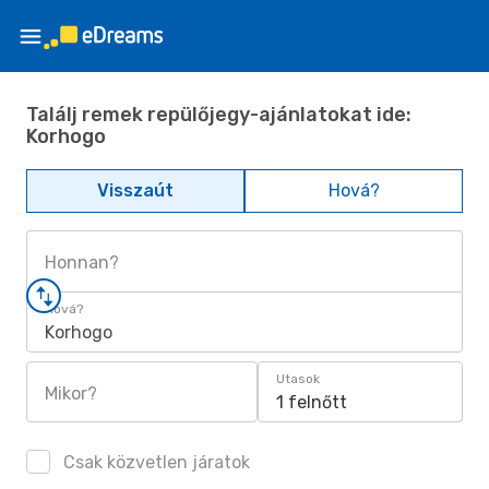
Találj remek repülőjegy-ajánlatokat ide:
Korhogo
Visszaút
Hová?
Honnan?
Hová?
Korhogo
Utasok
Mikor?
1 felnőtt
Csak közvetlen járatok