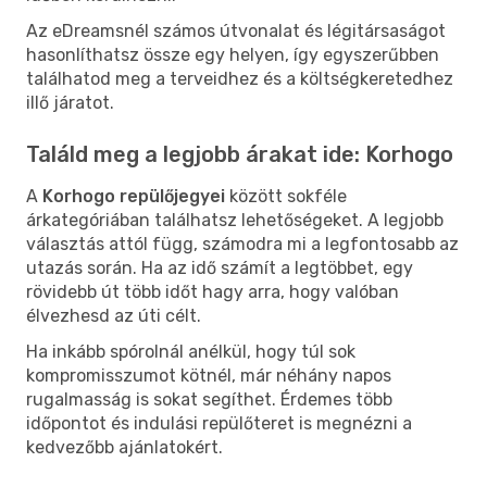
Az eDreamsnél számos útvonalat és légitársaságot
hasonlíthatsz össze egy helyen, így egyszerűbben
találhatod meg a terveidhez és a költségkeretedhez
illő járatot.
Találd meg a legjobb árakat ide: Korhogo
A
Korhogo repülőjegyei
között sokféle
árkategóriában találhatsz lehetőségeket. A legjobb
választás attól függ, számodra mi a legfontosabb az
utazás során. Ha az idő számít a legtöbbet, egy
rövidebb út több időt hagy arra, hogy valóban
élvezhesd az úti célt.
Ha inkább spórolnál anélkül, hogy túl sok
kompromisszumot kötnél, már néhány napos
rugalmasság is sokat segíthet. Érdemes több
időpontot és indulási repülőteret is megnézni a
kedvezőbb ajánlatokért.