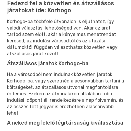
Fedezd fel a közvetlen és átszállásos
járatokat ide: Korhogo
Korhogo-ba többféle útvonalon is eljuthatsz, így
valódi választási lehetőséged van. Akár az árat
tartod szem előtt, akár a kényelmes menetrendet
keresed, az indulási városodtól és az utazási
dátumoktól függően választhatsz közvetlen vagy
átszállásos járat között.
Átszállásos járatok Korhogo-ba
Ha a városodból nem indulnak közvetlen járatok
Korhogo-ba, vagy szeretnéd alacsonyabban tartani a
költségeket, az átszállásos útvonal megfontolásra
érdemes. Ezeken az útvonalakon általában több
indulási időpont áll rendelkezésre a nap folyamán, és
az összesített jegyár is érezhetően alacsonyabb
lehet.
A neked megfelelő légitársaság kiválasztása