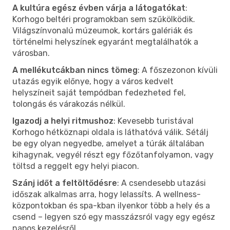
A kultúra egész évben várja a látogatókat
:
Korhogo beltéri programokban sem szűkölködik.
Világszínvonalú múzeumok, kortárs galériák és
történelmi helyszínek egyaránt megtalálhatók a
városban.
A mellékutcákban nincs tömeg
: A főszezonon kívüli
utazás egyik előnye, hogy a város kedvelt
helyszíneit saját tempódban fedezheted fel,
tolongás és várakozás nélkül.
Igazodj a helyi ritmushoz
: Kevesebb turistával
Korhogo hétköznapi oldala is láthatóvá válik. Sétálj
be egy olyan negyedbe, amelyet a túrák általában
kihagynak, vegyél részt egy főzőtanfolyamon, vagy
töltsd a reggelt egy helyi piacon.
Szánj időt a feltöltődésre
: A csendesebb utazási
időszak alkalmas arra, hogy lelassíts. A wellness-
központokban és spa-kban ilyenkor több a hely és a
csend – legyen szó egy masszázsról vagy egy egész
napos kezelésről.