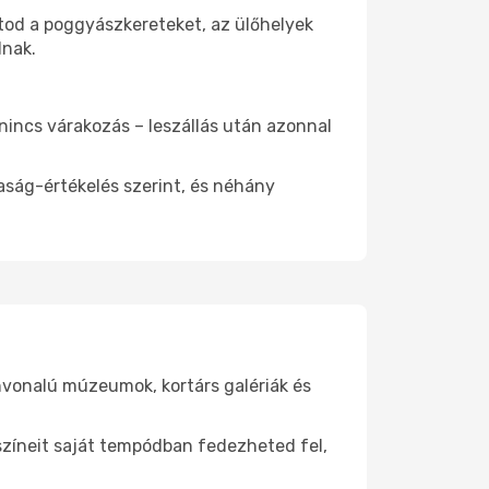
atod a poggyászkereteket, az ülőhelyek
dnak.
 nincs várakozás – leszállás után azonnal
aság-értékelés szerint, és néhány
ínvonalú múzeumok, kortárs galériák és
yszíneit saját tempódban fedezheted fel,