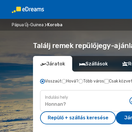
Pápua Új-Guinea
Koroba
Találj remek repülőjegy-ajánl
Járatok
Szállások
R
Visszaút
Hová?
Több város
Csak közvet
Indulási hely
Repülő + szállás keresése
Já