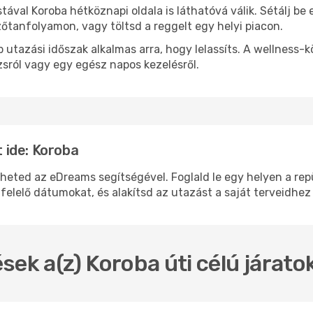
stával Koroba hétköznapi oldala is láthatóvá válik. Sétálj b
zőtanfolyamon, vagy töltsd a reggelt egy helyi piacon.
 utazási időszak alkalmas arra, hogy lelassíts. A wellness-
sról vagy egy egész napos kezelésről.
 ide: Koroba
ed az eDreams segítségével. Foglald le egy helyen a repül
felelő dátumokat, és alakítsd az utazást a saját terveidhez
sek a(z) Koroba úti célú járat