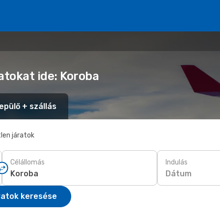
atokat ide: Koroba
epülő + szállás
len járatok
Célállomás
Indulás
Dátum
ratok keresése