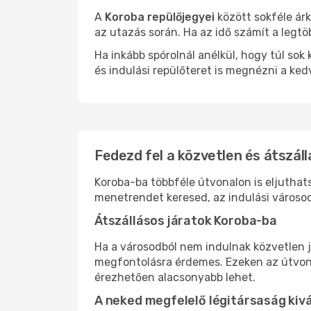
A
Koroba repülőjegyei
között sokféle árk
az utazás során. Ha az idő számít a legtö
Ha inkább spórolnál anélkül, hogy túl s
és indulási repülőteret is megnézni a ked
Fedezd fel a közvetlen és átszáll
Koroba-ba többféle útvonalon is eljuthats
menetrendet keresed, az indulási városod
Átszállásos járatok Koroba-ba
Ha a városodból nem indulnak közvetlen j
megfontolásra érdemes. Ezeken az útvonal
érezhetően alacsonyabb lehet.
A neked megfelelő légitársaság kiv