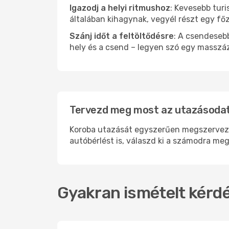
Igazodj a helyi ritmushoz
: Kevesebb turi
általában kihagynak, vegyél részt egy fő
Szánj időt a feltöltődésre
: A csendesebb
hely és a csend – legyen szó egy masszáz
Tervezd meg most az utazásodat
Koroba utazását egyszerűen megszervezhet
autóbérlést is, válaszd ki a számodra meg
Gyakran ismételt kérdé