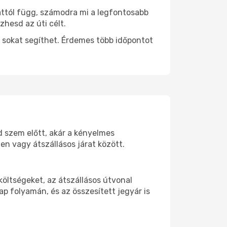
attól függ, számodra mi a legfontosabb
zhesd az úti célt.
 sokat segíthet. Érdemes több időpontot
od szem előtt, akár a kényelmes
n vagy átszállásos járat között.
öltségeket, az átszállásos útvonal
p folyamán, és az összesített jegyár is