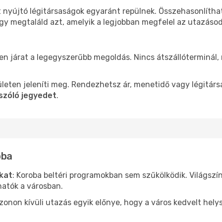
t nyújtó légitársaságok egyaránt repülnek. Összehasonlíth
ogy megtaláld azt, amelyik a legjobban megfelel az utazáso
len járat a legegyszerűbb megoldás. Nincs átszállóterminál,
leten jeleníti meg. Rendezhetsz ár, menetidő vagy légitárs
szóló jegyedet
.
oba
ókat
: Koroba beltéri programokban sem szűkölködik. Világsz
hatók a városban.
ezonon kívüli utazás egyik előnye, hogy a város kedvelt hel