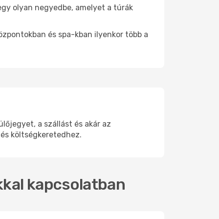
e egy olyan negyedbe, amelyet a túrák
központokban és spa-kban ilyenkor több a
őjegyet, a szállást és akár az
 és költségkeretedhez.
okkal kapcsolatban