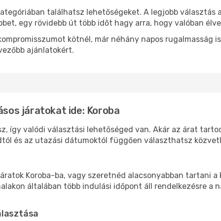
ategóriában találhatsz lehetőségeket. A legjobb választás 
bbet, egy rövidebb út több időt hagy arra, hogy valóban élve
ok kompromisszumot kötnél, már néhány napos rugalmasság is
vezőbb ajánlatokért.
ásos járatokat ide: Koroba
z, így valódi választási lehetőséged van. Akár az árat tart
tól és az utazási dátumoktól függően választhatsz közvetle
áratok Koroba-ba, vagy szeretnéd alacsonyabban tartani a k
akon általában több indulási időpont áll rendelkezésre a na
álasztása