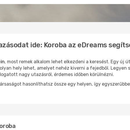
azásodat ide: Koroba az eDreams segít
in
, most remek alkalom lehet elkezdeni a keresést. Egy új 
lyan hely lehet, amelyet nehéz kiverni a fejedből. Legyen 
logatott nagy utazásról, érdemes időben körülnézni.
ársaságot hasonlíthatsz össze egy helyen, így egyszerűbbe
Koroba