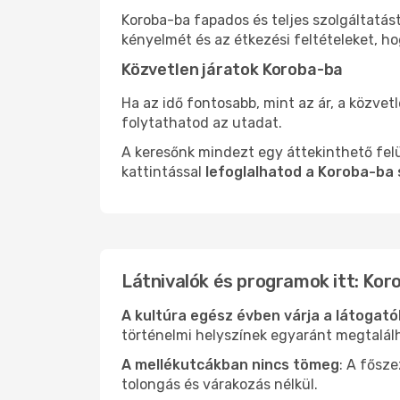
Koroba-ba fapados és teljes szolgáltatás
kényelmét és az étkezési feltételeket, h
Közvetlen járatok Koroba-ba
Ha az idő fontosabb, mint az ár, a közvet
folytathatod az utadat.
A keresőnk mindezt egy áttekinthető felü
kattintással
lefoglalhatod a Koroba-ba 
Látnivalók és programok itt: Kor
A kultúra egész évben várja a látogat
történelmi helyszínek egyaránt megtalál
A mellékutcákban nincs tömeg
: A fősz
tolongás és várakozás nélkül.