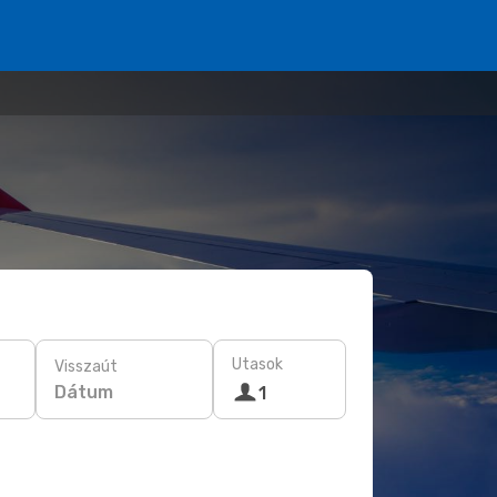
Utasok
Visszaút
Dátum
1