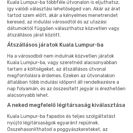
Kuala Lumpur-ba többféle útvonalon is eljuthatsz,
így valódi választási lehetőséged van. Akár az árat
tartod szem előtt, akár a kényelmes menetrendet
keresed, az indulási városodtól és az utazási
dátumoktól függően választhatsz közvetlen vagy
átszállásos járat között.
Átszállásos járatok Kuala Lumpur-ba
Ha a városodból nem indulnak közvetlen járatok
Kuala Lumpur-ba, vagy szeretnéd alacsonyabban
tartani a költségeket, az átszállásos útvonal
megfontolásra érdemes. Ezeken az útvonalakon
általában több indulási időpont áll rendelkezésre a
nap folyamán, és az összesített jegyár is érezhetően
alacsonyabb lehet.
A neked megfelelő légitársaság kiválasztása
Kuala Lumpur-ba fapados és teljes szolgáltatást
nyújtó légitársaságok egyaránt repülnek.
Összehasonlíthatod a poggyászkereteket, az