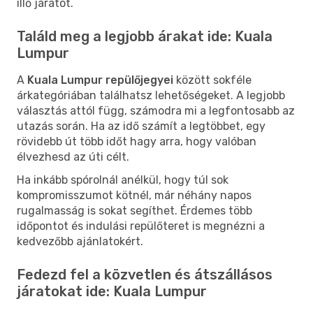
illő járatot.
Találd meg a legjobb árakat ide: Kuala
Lumpur
A
Kuala Lumpur repülőjegyei
között sokféle
árkategóriában találhatsz lehetőségeket. A legjobb
választás attól függ, számodra mi a legfontosabb az
utazás során. Ha az idő számít a legtöbbet, egy
rövidebb út több időt hagy arra, hogy valóban
élvezhesd az úti célt.
Ha inkább spórolnál anélkül, hogy túl sok
kompromisszumot kötnél, már néhány napos
rugalmasság is sokat segíthet. Érdemes több
időpontot és indulási repülőteret is megnézni a
kedvezőbb ajánlatokért.
Fedezd fel a közvetlen és átszállásos
járatokat ide: Kuala Lumpur