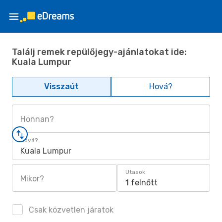
Találj remek repülőjegy-ajánlatokat ide:
Kuala Lumpur
Visszaút
Hová?
Honnan?
Hová?
Kuala Lumpur
Utasok
Mikor?
1 felnőtt
Csak közvetlen járatok