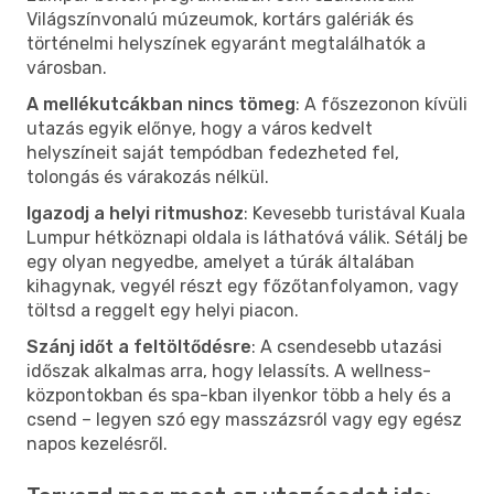
Világszínvonalú múzeumok, kortárs galériák és
történelmi helyszínek egyaránt megtalálhatók a
városban.
A mellékutcákban nincs tömeg
: A főszezonon kívüli
utazás egyik előnye, hogy a város kedvelt
helyszíneit saját tempódban fedezheted fel,
tolongás és várakozás nélkül.
Igazodj a helyi ritmushoz
: Kevesebb turistával Kuala
Lumpur hétköznapi oldala is láthatóvá válik. Sétálj be
egy olyan negyedbe, amelyet a túrák általában
kihagynak, vegyél részt egy főzőtanfolyamon, vagy
töltsd a reggelt egy helyi piacon.
Szánj időt a feltöltődésre
: A csendesebb utazási
időszak alkalmas arra, hogy lelassíts. A wellness-
központokban és spa-kban ilyenkor több a hely és a
csend – legyen szó egy masszázsról vagy egy egész
napos kezelésről.