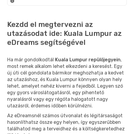
Kezdd el megtervezni az
utazásodat ide: Kuala Lumpur az
eDreams segítségével
Ha már gondolkodtál
Kuala Lumpur repülőjegyein
,
most remek alkalom lehet elkezdeni a keresést. Egy
új úti cél gondolata bármikor meghozhatja a kedvet
az utazáshoz, és Kuala Lumpur könnyen olyan hely
lehet, amelyet nehéz kiverni a fejedből. Legyen szó
egy gyors városlátogatásról, egy pihentető
nyaralásról vagy egy régóta halogatott nagy
utazásról, érdemes időben körülnézni.
Az eDreamsnél számos útvonalat és légitársaságot
hasonlíthatsz össze egy helyen, így egyszerűbben
találhatod meg a terveidhez és a költségkeretedhez