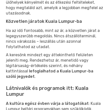
ülőhelyek kényelmét és az étkezési feltételeket,
hogy megtaláld azt, amelyik a legjobban megfelel az
utazásodnak.
Közvetlen járatok Kuala Lumpur-ba
Ha az idő fontosabb, mint az ár, a közvetlen járat a
legegyszerűbb megoldás. Nincs átszállóterminál,
nincs várakozás – leszállás után azonnal
folytathatod az utadat.
A keresőnk mindezt egy áttekinthető felületen
jeleníti meg. Rendezhetsz ár, menetidő vagy
légitársaság-értékelés szerint, és néhány
kattintással
lefoglalhatod a Kuala Lumpur-ba
szóló jegyedet
.
Látnivalók és programok itt: Kuala
Lumpur
A kultúra egész évben várja a látogatókat
: Kuala
Lumpur beltéri programokban sem szűkölködik.