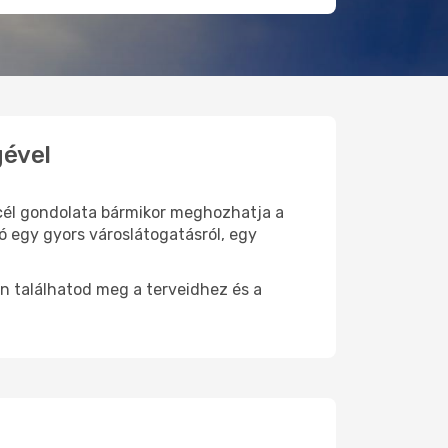
gével
i cél gondolata bármikor meghozhatja a
ó egy gyors városlátogatásról, egy
n találhatod meg a terveidhez és a