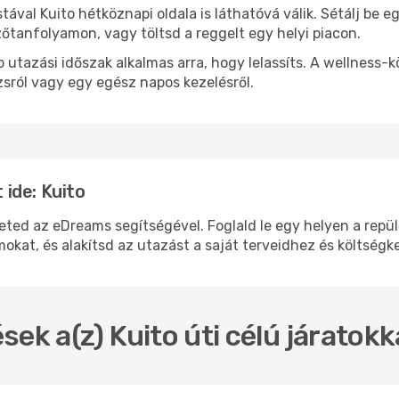
stával Kuito hétköznapi oldala is láthatóvá válik. Sétálj be
zőtanfolyamon, vagy töltsd a reggelt egy helyi piacon.
 utazási időszak alkalmas arra, hogy lelassíts. A wellness-
sról vagy egy egész napos kezelésről.
ide: Kuito
d az eDreams segítségével. Foglald le egy helyen a repülőj
okat, és alakítsd az utazást a saját terveidhez és költségk
sek a(z) Kuito úti célú járatok