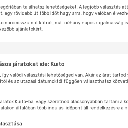
tegóriában találhatsz lehetőségeket. A legjobb választás at
t, egy rövidebb út több időt hagy arra, hogy valóban élvezhe
ok kompromisszumot kötnél, már néhány napos rugalmasság is
vezőbb ajánlatokért.
ásos járatokat ide: Kuito
, így valódi választási lehetőséged van. Akár az árat tartod
tól és az utazási dátumoktól függően választhatsz közvetle
áratok Kuito-ba, vagy szeretnéd alacsonyabban tartani a kö
akon általában több indulási időpont áll rendelkezésre a na
álasztása