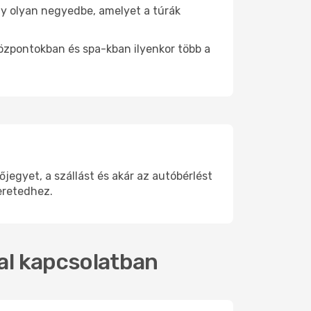
 egy olyan negyedbe, amelyet a túrák
központokban és spa-kban ilyenkor több a
egyet, a szállást és akár az autóbérlést
eretedhez.
kal kapcsolatban