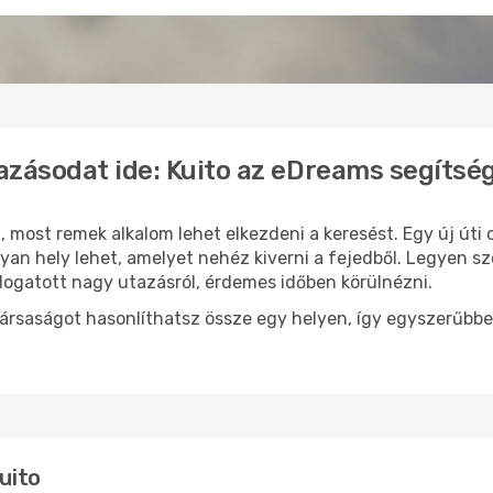
azásodat ide: Kuito az eDreams segítsé
n
, most remek alkalom lehet elkezdeni a keresést. Egy új út
yan hely lehet, amelyet nehéz kiverni a fejedből. Legyen sz
logatott nagy utazásról, érdemes időben körülnézni.
ársaságot hasonlíthatsz össze egy helyen, így egyszerűbbe
Kuito