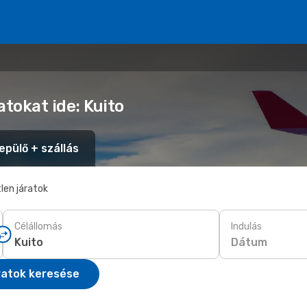
atokat ide: Kuito
epülő + szállás
len járatok
Célállomás
Indulás
Dátum
ratok keresése