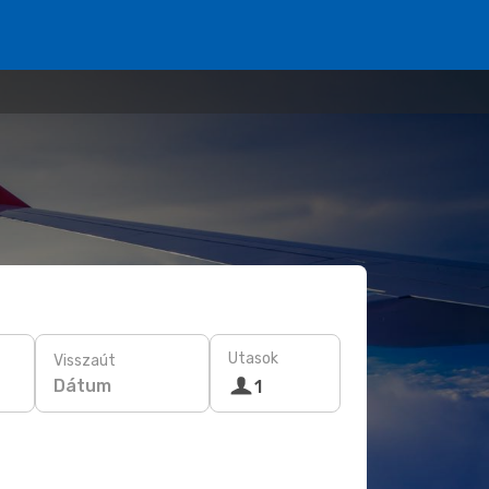
Utasok
Visszaút
Dátum
1