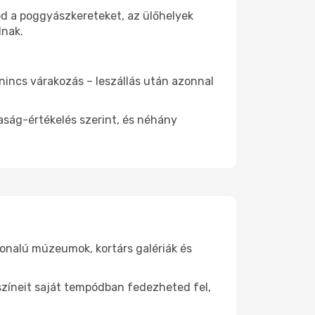
od a poggyászkereteket, az ülőhelyek
dnak.
 nincs várakozás – leszállás után azonnal
aság-értékelés szerint, és néhány
vonalú múzeumok, kortárs galériák és
yszíneit saját tempódban fedezheted fel,