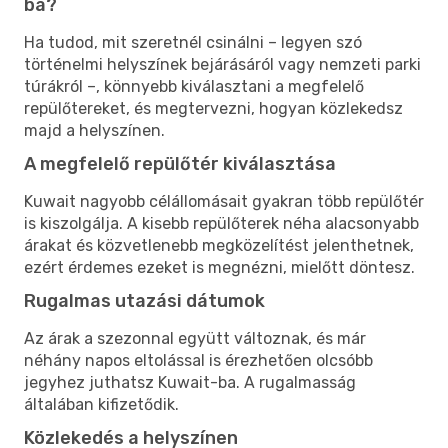
ba?
Ha tudod, mit szeretnél csinálni – legyen szó
történelmi helyszínek bejárásáról vagy nemzeti parki
túrákról –, könnyebb kiválasztani a megfelelő
repülőtereket, és megtervezni, hogyan közlekedsz
majd a helyszínen.
A megfelelő repülőtér kiválasztása
Kuwait nagyobb célállomásait gyakran több repülőtér
is kiszolgálja. A kisebb repülőterek néha alacsonyabb
árakat és közvetlenebb megközelítést jelenthetnek,
ezért érdemes ezeket is megnézni, mielőtt döntesz.
Rugalmas utazási dátumok
Az árak a szezonnal együtt változnak, és már
néhány napos eltolással is érezhetően olcsóbb
jegyhez juthatsz Kuwait-ba. A rugalmasság
általában kifizetődik.
Közlekedés a helyszínen