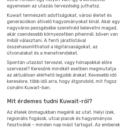
egyenesen az utazás tervezéséig juthatsz.
Kuwait természeti adottságokat, városi életet és
generációkon átívelő hagyományokat kínál. Akár egy
nagyváros pezsgésébe szeretnéd belevetni magad,
akár csendesebb környezetben pihennél, bőven van
miből választani. A fenti járatlistával
összehasonlíthatod a légitársaságokat, az
útvonalakat és a menetrendeket.
Spontán utazást tervezel, vagy hónapokkal előre
szervezel? Keresőnk mindkét esetben megmutatja
az aktuálisan elérhető legjobb árakat. Kevesebb idő
keresésre, több idő arra, hogy átgondold, mit fogsz
csinálni Kuwait-ban.
Mit érdemes tudni Kuwait-ról?
Az ételek önmagukban megérik az utat. Helyi ízek,
regionális fogások, utcai piacok és hagyományos
fesztiválok – minden nap mást tartogat. Az emberek