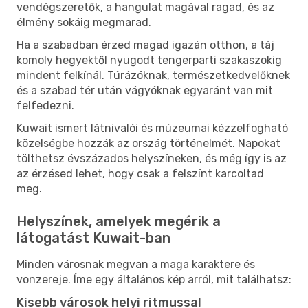
vendégszeretők, a hangulat magával ragad, és az
élmény sokáig megmarad.
Ha a szabadban érzed magad igazán otthon, a táj
komoly hegyektől nyugodt tengerparti szakaszokig
mindent felkínál. Túrázóknak, természetkedvelőknek
és a szabad tér után vágyóknak egyaránt van mit
felfedezni.
Kuwait ismert látnivalói és múzeumai kézzelfogható
közelségbe hozzák az ország történelmét. Napokat
tölthetsz évszázados helyszíneken, és még így is az
az érzésed lehet, hogy csak a felszínt karcoltad
meg.
Helyszínek, amelyek megérik a
látogatást Kuwait-ban
Minden városnak megvan a maga karaktere és
vonzereje. Íme egy általános kép arról, mit találhatsz:
Kisebb városok helyi ritmussal