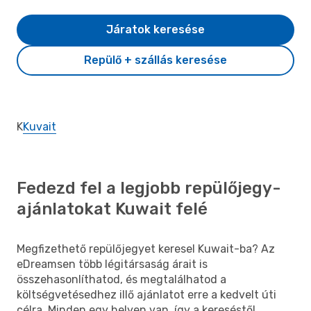
Járatok keresése
Repülő + szállás keresése
K
Kuvait
Fedezd fel a legjobb repülőjegy-
ajánlatokat Kuwait felé
Megfizethető repülőjegyet keresel Kuwait-ba? Az
eDreamsen több légitársaság árait is
összehasonlíthatod, és megtalálhatod a
költségvetésedhez illő ajánlatot erre a kedvelt úti
célra. Minden egy helyen van, így a kereséstől