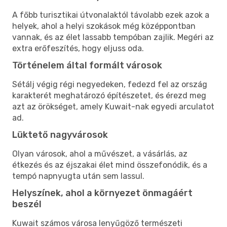
A főbb turisztikai útvonalaktól távolabb ezek azok a
helyek, ahol a helyi szokások még középpontban
vannak, és az élet lassabb tempóban zajlik. Megéri az
extra erőfeszítés, hogy eljuss oda.
Történelem által formált városok
Sétálj végig régi negyedeken, fedezd fel az ország
karakterét meghatározó építészetet, és érezd meg
azt az örökséget, amely Kuwait-nak egyedi arculatot
ad.
Lüktető nagyvárosok
Olyan városok, ahol a művészet, a vásárlás, az
étkezés és az éjszakai élet mind összefonódik, és a
tempó napnyugta után sem lassul.
Helyszínek, ahol a környezet önmagáért
beszél
Kuwait számos városa lenyűgöző természeti