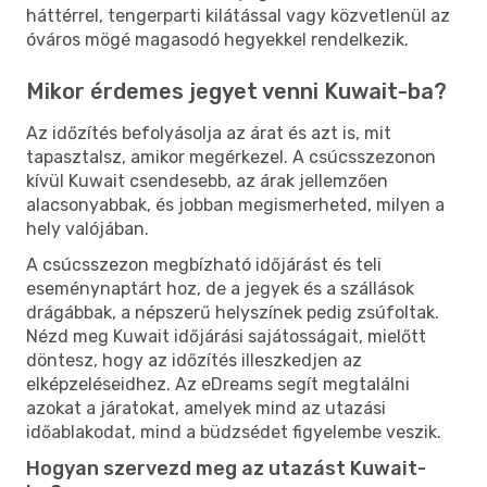
háttérrel, tengerparti kilátással vagy közvetlenül az
óváros mögé magasodó hegyekkel rendelkezik.
Mikor érdemes jegyet venni Kuwait-ba?
Az időzítés befolyásolja az árat és azt is, mit
tapasztalsz, amikor megérkezel. A csúcsszezonon
kívül Kuwait csendesebb, az árak jellemzően
alacsonyabbak, és jobban megismerheted, milyen a
hely valójában.
A csúcsszezon megbízható időjárást és teli
eseménynaptárt hoz, de a jegyek és a szállások
drágábbak, a népszerű helyszínek pedig zsúfoltak.
Nézd meg Kuwait időjárási sajátosságait, mielőtt
döntesz, hogy az időzítés illeszkedjen az
elképzeléseidhez. Az eDreams segít megtalálni
azokat a járatokat, amelyek mind az utazási
időablakodat, mind a büdzsédet figyelembe veszik.
Hogyan szervezd meg az utazást Kuwait-