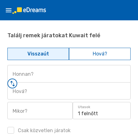
Találj remek járatokat Kuwait felé
Visszaút
Hová?
Honnan?
Hová?
Utasok
Mikor?
1 felnőtt
Csak közvetlen járatok