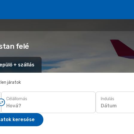
stan felé
epülő + szállás
len járatok
Célállomás
Indulás
Dátum
ratok keresése