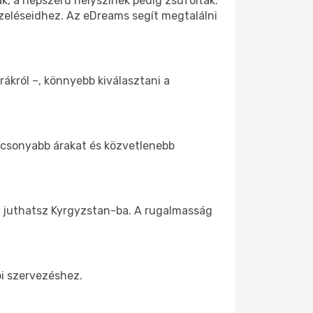
k, a népszerű helyszínek pedig zsúfoltak.
pzeléseidhez. Az eDreams segít megtalálni
rákról –, könnyebb kiválasztani a
lacsonyabb árakat és közvetlenebb
z juthatsz Kyrgyzstan-ba. A rugalmasság
bi szervezéshez.