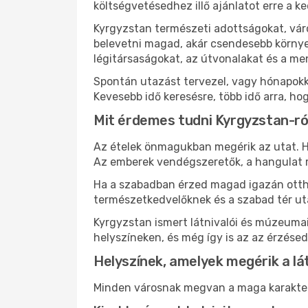
költségvetésedhez illő ajánlatot erre a k
Kyrgyzstan természeti adottságokat, vár
belevetni magad, akár csendesebb környez
légitársaságokat, az útvonalakat és a m
Spontán utazást tervezel, vagy hónapokk
Kevesebb idő keresésre, több idő arra, ho
Mit érdemes tudni Kyrgyzstan-ró
Az ételek önmagukban megérik az utat. He
Az emberek vendégszeretők, a hangulat 
Ha a szabadban érzed magad igazán ottho
természetkedvelőknek és a szabad tér ut
Kyrgyzstan ismert látnivalói és múzeuma
helyszíneken, és még így is az az érzésed
Helyszínek, amelyek megérik a l
Minden városnak megvan a maga karaktere 