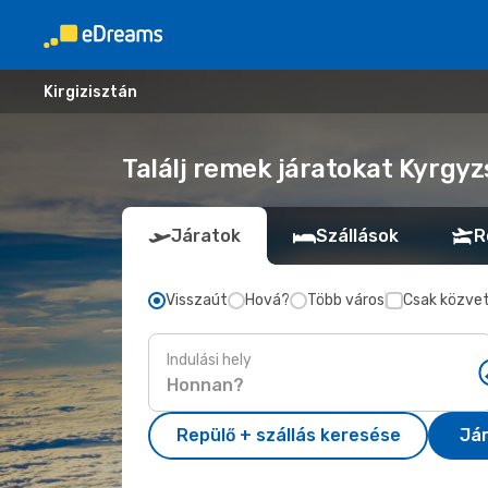
Kirgizisztán
Találj remek járatokat Kyrgyz
Járatok
Szállások
R
Visszaút
Hová?
Több város
Csak közvet
Indulási hely
Repülő + szállás keresése
Já