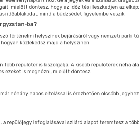
li eseménynaptárt hoz, de a jegyek és a szállások drágábba
ait, mielőtt döntesz, hogy az időzítés illeszkedjen az elké
ási időablakodat, mind a büdzsédet figyelembe veszik.
yrgyzstan-ba?
 szó történelmi helyszínek bejárásáról vagy nemzeti parki tú
, hogyan közlekedsz majd a helyszínen.
 több repülőtér is kiszolgálja. A kisebb repülőterek néha a
s ezeket is megnézni, mielőtt döntesz.
s már néhány napos eltolással is érezhetően olcsóbb jegyhe
l, a repülőjegy lefoglalásával szilárd alapot teremtesz a töb