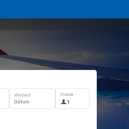
Utasok
Visszaút
Dátum
1