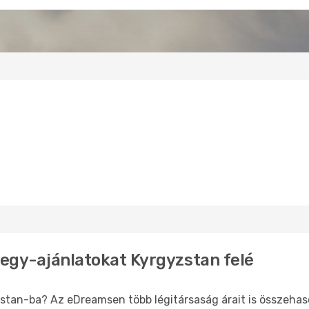
jegy-ajánlatokat Kyrgyzstan felé
stan-ba? Az eDreamsen több légitársaság árait is összehas