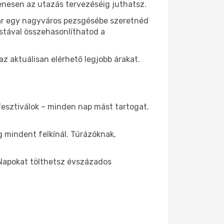
yenesen az utazás tervezéséig juthatsz.
kár egy nagyváros pezsgésébe szeretnéd
istával összehasonlíthatod a
 aktuálisan elérhető legjobb árakat.
fesztiválok – minden nap mást tartogat.
 mindent felkínál. Túrázóknak,
 Napokat tölthetsz évszázados