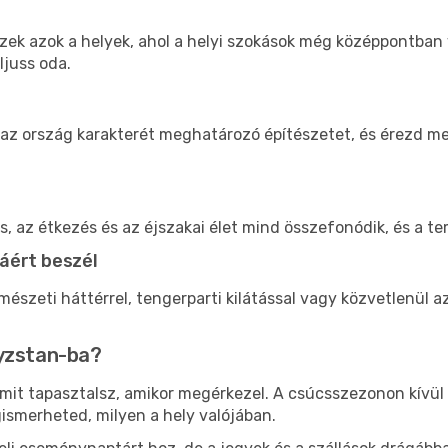
 ezek azok a helyek, ahol a helyi szokások még középpontban
ljuss oda.
 az ország karakterét meghatározó építészetet, és érezd m
ás, az étkezés és az éjszakai élet mind összefonódik, és a 
áért beszél
észeti háttérrel, tengerparti kilátással vagy közvetlenül
gyzstan-ba?
s, mit tapasztalsz, amikor megérkezel. A csúcsszezonon kívü
ismerheted, milyen a hely valójában.