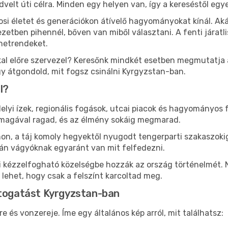
edvelt úti célra. Minden egy helyen van, így a kereséstől eg
osi életet és generációkon átívelő hagyományokat kínál. A
etben pihennél, bőven van miből választani. A fenti járatl
enetrendeket.
al előre szervezel? Keresőnk mindkét esetben megmutatja az
gy átgondold, mit fogsz csinálni Kyrgyzstan-ban.
l?
lyi ízek, regionális fogások, utcai piacok és hagyományos 
magával ragad, és az élmény sokáig megmarad.
n, a táj komoly hegyektől nyugodt tengerparti szakaszokig
án vágyóknak egyaránt van mit felfedezni.
i kézzelfogható közelségbe hozzák az ország történelmét.
 lehet, hogy csak a felszínt karcoltad meg.
átogatást Kyrgyzstan-ban
és vonzereje. Íme egy általános kép arról, mit találhatsz: