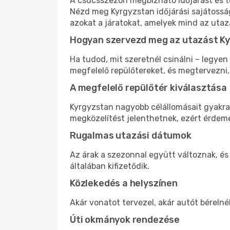
A csúcsszezon megbízható időjárást és te
Nézd meg Kyrgyzstan időjárási sajátosság
azokat a járatokat, amelyek mind az utaz
Hogyan szervezd meg az utazást K
Ha tudod, mit szeretnél csinálni – legyen
megfelelő repülőtereket, és megtervezni
A megfelelő repülőtér kiválasztása
Kyrgyzstan nagyobb célállomásait gyakran
megközelítést jelenthetnek, ezért érdeme
Rugalmas utazási dátumok
Az árak a szezonnal együtt változnak, é
általában kifizetődik.
Közlekedés a helyszínen
Akár vonatot tervezel, akár autót bérelné
Úti okmányok rendezése