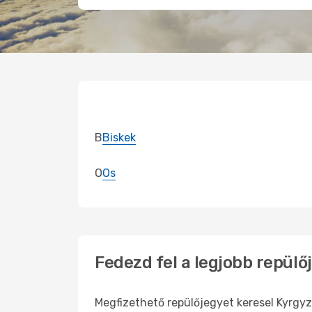
B
Biskek
O
Os
Fedezd fel a legjobb repülő
Megfizethető repülőjegyet keresel Kyrgyz