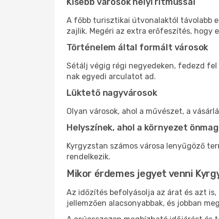
Kisebb városok helyi ritmussal
A főbb turisztikai útvonalaktól távolabb
zajlik. Megéri az extra erőfeszítés, hogy e
Történelem által formált városok
Sétálj végig régi negyedeken, fedezd fel
nak egyedi arculatot ad.
Lüktető nagyvárosok
Olyan városok, ahol a művészet, a vásárl
Helyszínek, ahol a környezet önmag
Kyrgyzstan számos városa lenyűgöző term
rendelkezik.
Mikor érdemes jegyet venni Kyr
Az időzítés befolyásolja az árat és azt i
jellemzően alacsonyabbak, és jobban meg