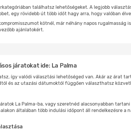
rkategóriában találhatsz lehetőségeket. A legjobb választá
bbet, egy rövidebb út több időt hagy arra, hogy valóban élve
ok kompromisszumot kötnél, már néhány napos rugalmasság is
vezőbb ajánlatokért.
ásos járatokat ide: La Palma
tsz, így valódi választási lehetőséged van. Akár az árat ta
tól és az utazási dátumoktól függően választhatsz közvetle
áratok La Palma-ba, vagy szeretnéd alacsonyabban tartani a
akon általában több indulási időpont áll rendelkezésre a na
álasztása