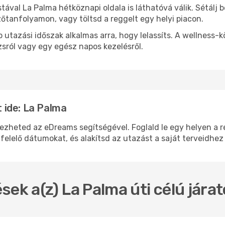
stával La Palma hétköznapi oldala is láthatóvá válik. Sétálj
zőtanfolyamon, vagy töltsd a reggelt egy helyi piacon.
 utazási időszak alkalmas arra, hogy lelassíts. A wellness-
sról vagy egy egész napos kezelésről.
 ide: La Palma
eted az eDreams segítségével. Foglald le egy helyen a rep
felelő dátumokat, és alakítsd az utazást a saját terveidhez
sek a(z) La Palma úti célú jára