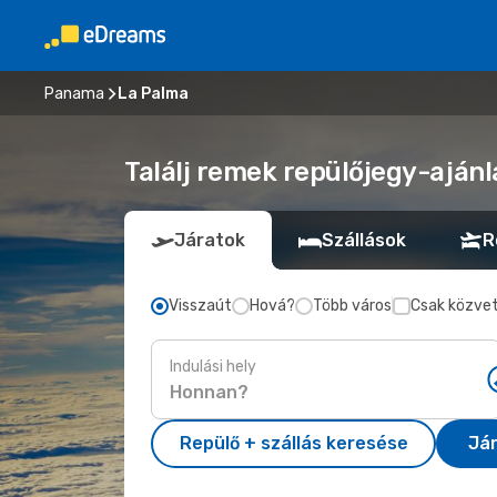
Panama
La Palma
Találj remek repülőjegy-ajánl
Járatok
Szállások
R
Visszaút
Hová?
Több város
Csak közvet
Indulási hely
Repülő + szállás keresése
Já