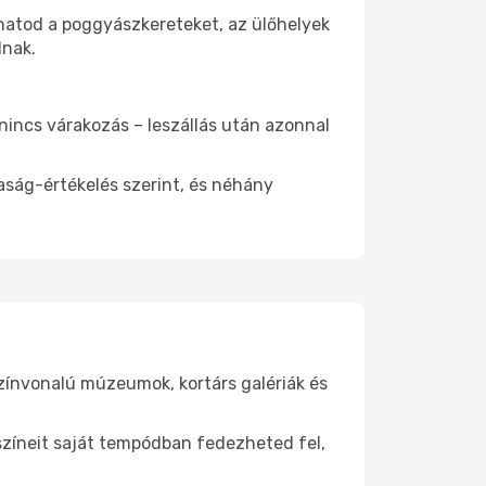
thatod a poggyászkereteket, az ülőhelyek
dnak.
 nincs várakozás – leszállás után azonnal
aság-értékelés szerint, és néhány
színvonalú múzeumok, kortárs galériák és
yszíneit saját tempódban fedezheted fel,