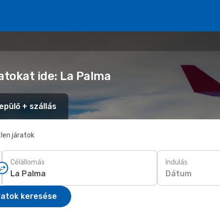
atokat ide: La Palma
epülő + szállás
len járatok
Célállomás
Indulás
Dátum
ratok keresése