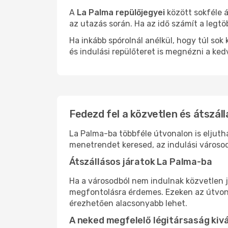
A
La Palma repülőjegyei
között sokféle á
az utazás során. Ha az idő számít a legtö
Ha inkább spórolnál anélkül, hogy túl s
és indulási repülőteret is megnézni a ked
Fedezd fel a közvetlen és átszáll
La Palma-ba többféle útvonalon is eljutha
menetrendet keresed, az indulási városod
Átszállásos járatok La Palma-ba
Ha a városodból nem indulnak közvetlen j
megfontolásra érdemes. Ezeken az útvonal
érezhetően alacsonyabb lehet.
A neked megfelelő légitársaság kiv