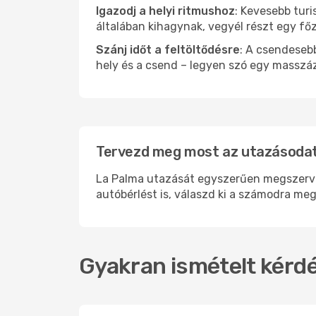
Igazodj a helyi ritmushoz
: Kevesebb turi
általában kihagynak, vegyél részt egy fő
Szánj időt a feltöltődésre
: A csendesebb
hely és a csend – legyen szó egy masszáz
Tervezd meg most az utazásodat
La Palma utazását egyszerűen megszervezh
autóbérlést is, válaszd ki a számodra meg
Gyakran ismételt kérdé