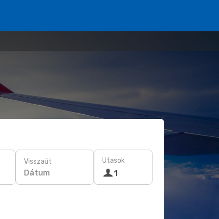
Utasok
Visszaút
Dátum
1