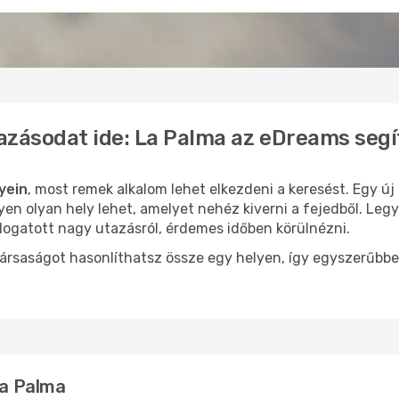
azásodat ide: La Palma az eDreams seg
yein
, most remek alkalom lehet elkezdeni a keresést. Egy ú
en olyan hely lehet, amelyet nehéz kiverni a fejedből. Legy
logatott nagy utazásról, érdemes időben körülnézni.
ársaságot hasonlíthatsz össze egy helyen, így egyszerűbbe
La Palma