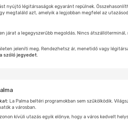
ást nyújtó légitársaságok egyaránt repülnek. Összehasonlí
ogy megtaláld azt, amelyik a legjobban megfelel az utazáso
len járat a legegyszerűbb megoldás. Nincs átszállóterminál,
leten jeleníti meg. Rendezhetsz ár, menetidő vagy légitárs
a szóló jegyedet
.
Palma
ókat
: La Palma beltéri programokban sem szűkölködik. Világ
hatók a városban.
ezonon kívüli utazás egyik előnye, hogy a város kedvelt hel