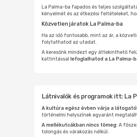
La Palma-ba fapados és teljes szolgáltat
kényelmét és az étkezési feltételeket, h
Közvetlen járatok La Palma-ba
Ha az idő fontosabb, mint az ár, a közvet
folytathatod az utadat.
A keresőnk mindezt egy áttekinthető felü
kattintással
lefoglalhatod a La Palma-b
Látnivalók és programok itt: La 
A kultúra egész évben várja a látogat
történelmi helyszínek egyaránt megtalál
A mellékutcákban nincs tömeg
: A fősz
tolongás és várakozás nélkül.