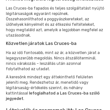
Las Cruces-ba fapados és teljes szolgáltatást nyújtó
légitársaságok egyaránt repülnek.
Összehasonlíthatod a poggyászkereteket, az
ülőhelyek kényelmét és az étkezési feltételeket,
hogy megtaláld azt, amelyik a legjobban megfelel az
utazásodnak.
Közvetlen járatok Las Cruces-ba
Ha az idő fontosabb, mint az ár, a közvetlen járat a
legegyszerűbb megoldás. Nincs átszállóterminál,
nincs várakozás – leszállás után azonnal
folytathatod az utadat.
A keresőnk mindezt egy áttekinthető felületen
jeleníti meg. Rendezhetsz ár, menetidő vagy
légitársaság-értékelés szerint, és néhány
kattintással
lefoglalhatod a Las Cruces-ba szóló
jegyedet
.