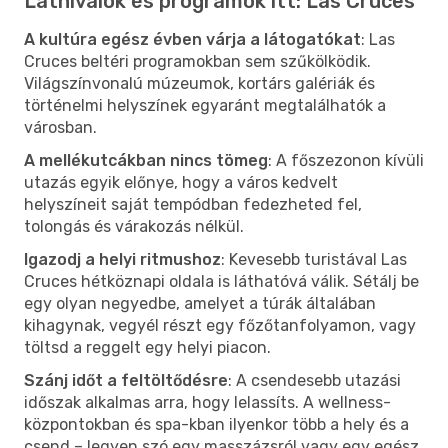
Látnivalók és programok itt: Las Cruces
A kultúra egész évben várja a látogatókat
: Las
Cruces beltéri programokban sem szűkölködik.
Világszínvonalú múzeumok, kortárs galériák és
történelmi helyszínek egyaránt megtalálhatók a
városban.
A mellékutcákban nincs tömeg
: A főszezonon kívüli
utazás egyik előnye, hogy a város kedvelt
helyszíneit saját tempódban fedezheted fel,
tolongás és várakozás nélkül.
Igazodj a helyi ritmushoz
: Kevesebb turistával Las
Cruces hétköznapi oldala is láthatóvá válik. Sétálj be
egy olyan negyedbe, amelyet a túrák általában
kihagynak, vegyél részt egy főzőtanfolyamon, vagy
töltsd a reggelt egy helyi piacon.
Szánj időt a feltöltődésre
: A csendesebb utazási
időszak alkalmas arra, hogy lelassíts. A wellness-
központokban és spa-kban ilyenkor több a hely és a
csend – legyen szó egy masszázsról vagy egy egész