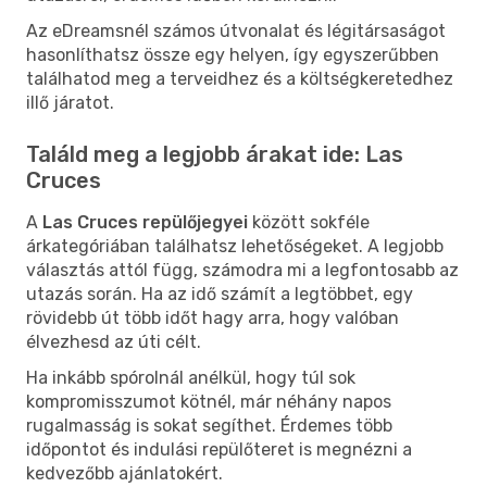
Az eDreamsnél számos útvonalat és légitársaságot
hasonlíthatsz össze egy helyen, így egyszerűbben
találhatod meg a terveidhez és a költségkeretedhez
illő járatot.
Találd meg a legjobb árakat ide: Las
Cruces
A
Las Cruces repülőjegyei
között sokféle
árkategóriában találhatsz lehetőségeket. A legjobb
választás attól függ, számodra mi a legfontosabb az
utazás során. Ha az idő számít a legtöbbet, egy
rövidebb út több időt hagy arra, hogy valóban
élvezhesd az úti célt.
Ha inkább spórolnál anélkül, hogy túl sok
kompromisszumot kötnél, már néhány napos
rugalmasság is sokat segíthet. Érdemes több
időpontot és indulási repülőteret is megnézni a
kedvezőbb ajánlatokért.