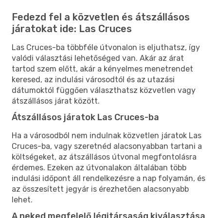
Fedezd fel a közvetlen és átszállásos
járatokat ide: Las Cruces
Las Cruces-ba többféle útvonalon is eljuthatsz, így
valódi választási lehetőséged van. Akár az árat
tartod szem előtt, akár a kényelmes menetrendet
keresed, az indulási városodtól és az utazási
dátumoktól függően választhatsz közvetlen vagy
átszállásos járat között.
Átszállásos járatok Las Cruces-ba
Ha a városodból nem indulnak közvetlen járatok Las
Cruces-ba, vagy szeretnéd alacsonyabban tartani a
költségeket, az átszállásos útvonal megfontolásra
érdemes. Ezeken az útvonalakon általában több
indulási időpont áll rendelkezésre a nap folyamán, és
az összesített jegyár is érezhetően alacsonyabb
lehet.
A neked megfelelő légitársaság kiválasztása