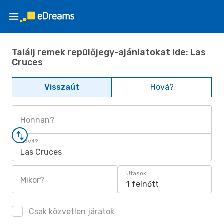
Találj remek repülőjegy-ajánlatokat ide: Las
Cruces
Visszaút
Hová?
Honnan?
Hová?
Las Cruces
Utasok
Mikor?
1 felnőtt
Csak közvetlen járatok