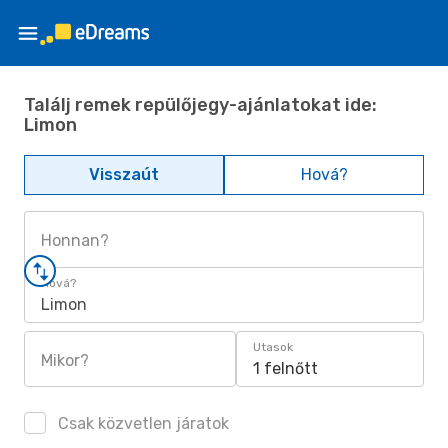
Találj remek repülőjegy-ajánlatokat ide:
Limon
Visszaút
Hová?
Honnan?
Hová?
Limon
Utasok
Mikor?
1 felnőtt
Csak közvetlen járatok