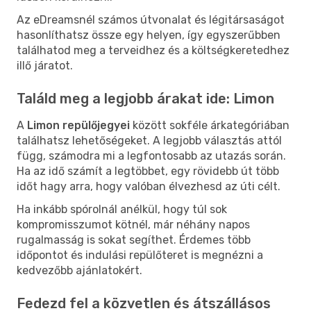
Az eDreamsnél számos útvonalat és légitársaságot
hasonlíthatsz össze egy helyen, így egyszerűbben
találhatod meg a terveidhez és a költségkeretedhez
illő járatot.
Találd meg a legjobb árakat ide: Limon
A
Limon repülőjegyei
között sokféle árkategóriában
találhatsz lehetőségeket. A legjobb választás attól
függ, számodra mi a legfontosabb az utazás során.
Ha az idő számít a legtöbbet, egy rövidebb út több
időt hagy arra, hogy valóban élvezhesd az úti célt.
Ha inkább spórolnál anélkül, hogy túl sok
kompromisszumot kötnél, már néhány napos
rugalmasság is sokat segíthet. Érdemes több
időpontot és indulási repülőteret is megnézni a
kedvezőbb ajánlatokért.
Fedezd fel a közvetlen és átszállásos