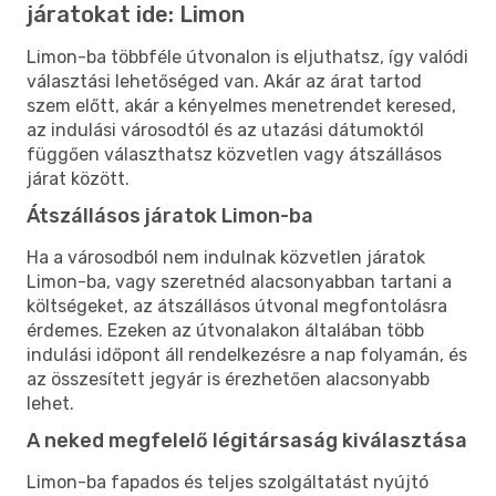
járatokat ide: Limon
Limon-ba többféle útvonalon is eljuthatsz, így valódi
választási lehetőséged van. Akár az árat tartod
szem előtt, akár a kényelmes menetrendet keresed,
az indulási városodtól és az utazási dátumoktól
függően választhatsz közvetlen vagy átszállásos
járat között.
Átszállásos járatok Limon-ba
Ha a városodból nem indulnak közvetlen járatok
Limon-ba, vagy szeretnéd alacsonyabban tartani a
költségeket, az átszállásos útvonal megfontolásra
érdemes. Ezeken az útvonalakon általában több
indulási időpont áll rendelkezésre a nap folyamán, és
az összesített jegyár is érezhetően alacsonyabb
lehet.
A neked megfelelő légitársaság kiválasztása
Limon-ba fapados és teljes szolgáltatást nyújtó