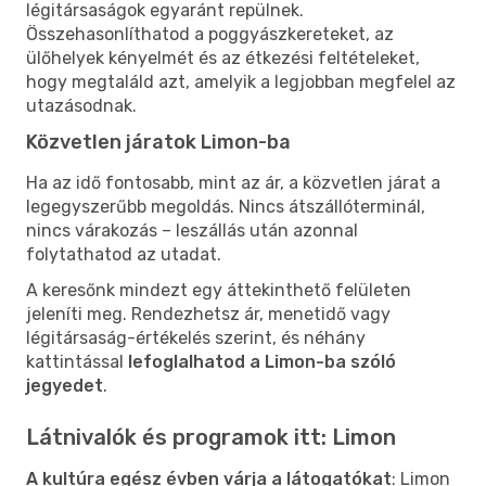
légitársaságok egyaránt repülnek.
Összehasonlíthatod a poggyászkereteket, az
ülőhelyek kényelmét és az étkezési feltételeket,
hogy megtaláld azt, amelyik a legjobban megfelel az
utazásodnak.
Közvetlen járatok Limon-ba
Ha az idő fontosabb, mint az ár, a közvetlen járat a
legegyszerűbb megoldás. Nincs átszállóterminál,
nincs várakozás – leszállás után azonnal
folytathatod az utadat.
A keresőnk mindezt egy áttekinthető felületen
jeleníti meg. Rendezhetsz ár, menetidő vagy
légitársaság-értékelés szerint, és néhány
kattintással
lefoglalhatod a Limon-ba szóló
jegyedet
.
Látnivalók és programok itt: Limon
A kultúra egész évben várja a látogatókat
: Limon