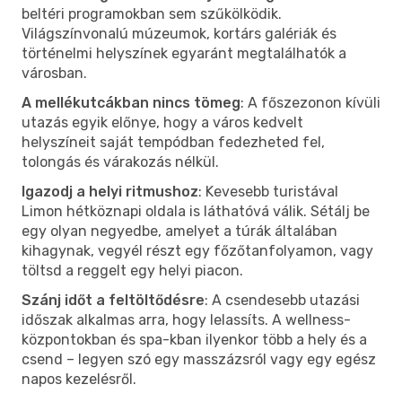
beltéri programokban sem szűkölködik.
Világszínvonalú múzeumok, kortárs galériák és
történelmi helyszínek egyaránt megtalálhatók a
városban.
A mellékutcákban nincs tömeg
: A főszezonon kívüli
utazás egyik előnye, hogy a város kedvelt
helyszíneit saját tempódban fedezheted fel,
tolongás és várakozás nélkül.
Igazodj a helyi ritmushoz
: Kevesebb turistával
Limon hétköznapi oldala is láthatóvá válik. Sétálj be
egy olyan negyedbe, amelyet a túrák általában
kihagynak, vegyél részt egy főzőtanfolyamon, vagy
töltsd a reggelt egy helyi piacon.
Szánj időt a feltöltődésre
: A csendesebb utazási
időszak alkalmas arra, hogy lelassíts. A wellness-
központokban és spa-kban ilyenkor több a hely és a
csend – legyen szó egy masszázsról vagy egy egész
napos kezelésről.