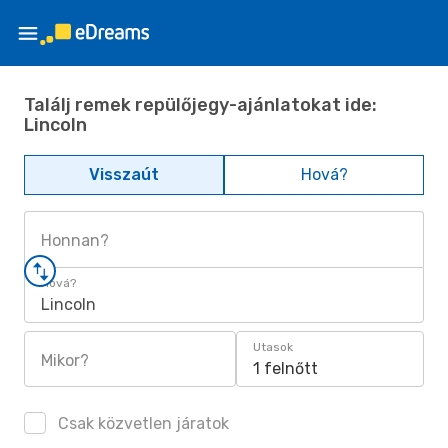
Találj remek repülőjegy-ajánlatokat ide:
Lincoln
Visszaút
Hová?
Honnan?
Hová?
Lincoln
Utasok
Mikor?
1 felnőtt
Csak közvetlen járatok