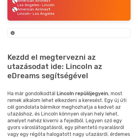
American Airlines
1
Los Angeles
- Lincoln
American Airlines
1
Lincoln
- Los Angeles
Kezdd el megtervezni az
utazásodat ide: Lincoln az
eDreams segítségével
Ha már gondolkodtál
Lincoln repülőjegyein
, most
remek alkalom lehet elkezdeni a keresést. Egy új úti
cél gondolata bármikor meghozhatja a kedvet az
utazáshoz, és Lincoln könnyen olyan hely lehet,
amelyet nehéz kiverni a fejedből. Legyen szó egy
gyors városlátogatásról, egy pihentető nyaralásról
vagy egy régóta halogatott nagy utazásról, érdemes