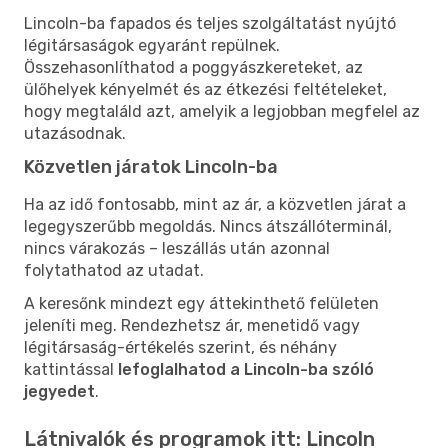
Lincoln-ba fapados és teljes szolgáltatást nyújtó
légitársaságok egyaránt repülnek.
Összehasonlíthatod a poggyászkereteket, az
ülőhelyek kényelmét és az étkezési feltételeket,
hogy megtaláld azt, amelyik a legjobban megfelel az
utazásodnak.
Közvetlen járatok Lincoln-ba
Ha az idő fontosabb, mint az ár, a közvetlen járat a
legegyszerűbb megoldás. Nincs átszállóterminál,
nincs várakozás – leszállás után azonnal
folytathatod az utadat.
A keresőnk mindezt egy áttekinthető felületen
jeleníti meg. Rendezhetsz ár, menetidő vagy
légitársaság-értékelés szerint, és néhány
kattintással
lefoglalhatod a Lincoln-ba szóló
jegyedet
.
Látnivalók és programok itt: Lincoln