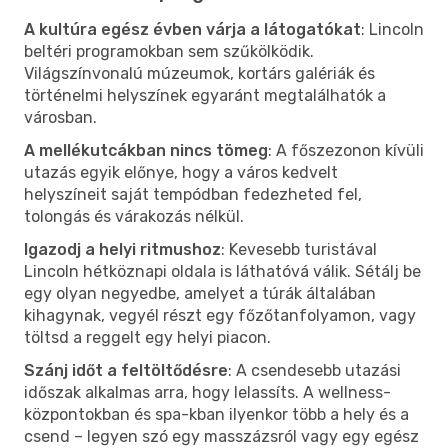
A kultúra egész évben várja a látogatókat
: Lincoln
beltéri programokban sem szűkölködik.
Világszínvonalú múzeumok, kortárs galériák és
történelmi helyszínek egyaránt megtalálhatók a
városban.
A mellékutcákban nincs tömeg
: A főszezonon kívüli
utazás egyik előnye, hogy a város kedvelt
helyszíneit saját tempódban fedezheted fel,
tolongás és várakozás nélkül.
Igazodj a helyi ritmushoz
: Kevesebb turistával
Lincoln hétköznapi oldala is láthatóvá válik. Sétálj be
egy olyan negyedbe, amelyet a túrák általában
kihagynak, vegyél részt egy főzőtanfolyamon, vagy
töltsd a reggelt egy helyi piacon.
Szánj időt a feltöltődésre
: A csendesebb utazási
időszak alkalmas arra, hogy lelassíts. A wellness-
központokban és spa-kban ilyenkor több a hely és a
csend – legyen szó egy masszázsról vagy egy egész