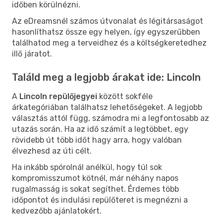
időben körülnézni.
Az eDreamsnél számos útvonalat és légitársaságot
hasonlíthatsz össze egy helyen, így egyszerűbben
találhatod meg a terveidhez és a költségkeretedhez
illő járatot.
Találd meg a legjobb árakat ide: Lincoln
A
Lincoln repülőjegyei
között sokféle
árkategóriában találhatsz lehetőségeket. A legjobb
választás attól függ, számodra mi a legfontosabb az
utazás során. Ha az idő számít a legtöbbet, egy
rövidebb út több időt hagy arra, hogy valóban
élvezhesd az úti célt.
Ha inkább spórolnál anélkül, hogy túl sok
kompromisszumot kötnél, már néhány napos
rugalmasság is sokat segíthet. Érdemes több
időpontot és indulási repülőteret is megnézni a
kedvezőbb ajánlatokért.