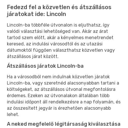
Fedezd fel a közvetlen és átszállásos
járatokat ide: Lincoln
Lincoln-ba többféle útvonalon is eljuthatsz, így
valódi választási lehetőséged van. Akár az árat
tartod szem előtt, akár a kényelmes menetrendet
keresed, az indulási városodtól és az utazási
dátumoktól függően választhatsz közvetlen vagy
átszállásos járat között.
Átszállásos járatok Lincoln-ba
Ha a városodból nem indulnak közvetlen járatok
Lincoln-ba, vagy szeretnéd alacsonyabban tartani a
költségeket, az átszállásos útvonal megfontolásra
érdemes. Ezeken az útvonalakon általában több
indulási időpont áll rendelkezésre a nap folyamán, és
az összesített jegyár is érezhetően alacsonyabb
lehet.
A neked megfelelő légitársaság kiválasztása