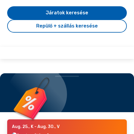
Járatok keresése
Repülő + szállás keresése
Aug. 25., K
- Aug. 30., V