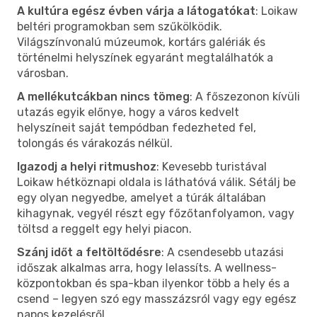
A kultúra egész évben várja a látogatókat
: Loikaw
beltéri programokban sem szűkölködik.
Világszínvonalú múzeumok, kortárs galériák és
történelmi helyszínek egyaránt megtalálhatók a
városban.
A mellékutcákban nincs tömeg
: A főszezonon kívüli
utazás egyik előnye, hogy a város kedvelt
helyszíneit saját tempódban fedezheted fel,
tolongás és várakozás nélkül.
Igazodj a helyi ritmushoz
: Kevesebb turistával
Loikaw hétköznapi oldala is láthatóvá válik. Sétálj be
egy olyan negyedbe, amelyet a túrák általában
kihagynak, vegyél részt egy főzőtanfolyamon, vagy
töltsd a reggelt egy helyi piacon.
Szánj időt a feltöltődésre
: A csendesebb utazási
időszak alkalmas arra, hogy lelassíts. A wellness-
központokban és spa-kban ilyenkor több a hely és a
csend – legyen szó egy masszázsról vagy egy egész
napos kezelésről.