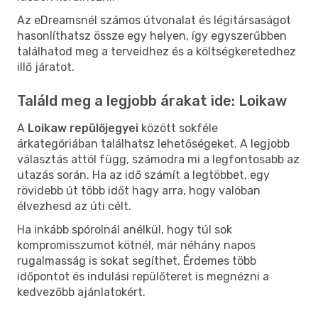
Az eDreamsnél számos útvonalat és légitársaságot
hasonlíthatsz össze egy helyen, így egyszerűbben
találhatod meg a terveidhez és a költségkeretedhez
illő járatot.
Találd meg a legjobb árakat ide: Loikaw
A
Loikaw repülőjegyei
között sokféle
árkategóriában találhatsz lehetőségeket. A legjobb
választás attól függ, számodra mi a legfontosabb az
utazás során. Ha az idő számít a legtöbbet, egy
rövidebb út több időt hagy arra, hogy valóban
élvezhesd az úti célt.
Ha inkább spórolnál anélkül, hogy túl sok
kompromisszumot kötnél, már néhány napos
rugalmasság is sokat segíthet. Érdemes több
időpontot és indulási repülőteret is megnézni a
kedvezőbb ajánlatokért.