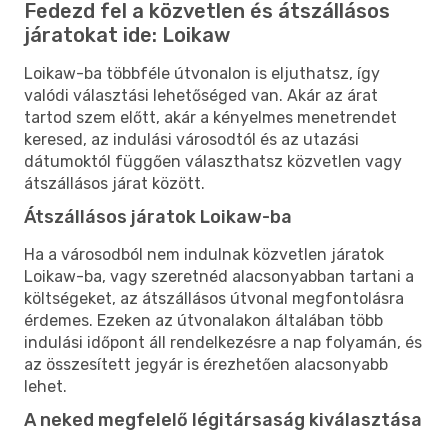
Fedezd fel a közvetlen és átszállásos
járatokat ide: Loikaw
Loikaw-ba többféle útvonalon is eljuthatsz, így
valódi választási lehetőséged van. Akár az árat
tartod szem előtt, akár a kényelmes menetrendet
keresed, az indulási városodtól és az utazási
dátumoktól függően választhatsz közvetlen vagy
átszállásos járat között.
Átszállásos járatok Loikaw-ba
Ha a városodból nem indulnak közvetlen járatok
Loikaw-ba, vagy szeretnéd alacsonyabban tartani a
költségeket, az átszállásos útvonal megfontolásra
érdemes. Ezeken az útvonalakon általában több
indulási időpont áll rendelkezésre a nap folyamán, és
az összesített jegyár is érezhetően alacsonyabb
lehet.
A neked megfelelő légitársaság kiválasztása