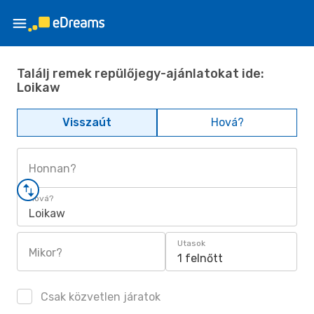
Találj remek repülőjegy-ajánlatokat ide:
Loikaw
Visszaút
Hová?
Honnan?
Hová?
Loikaw
Utasok
Mikor?
1 felnőtt
Csak közvetlen járatok