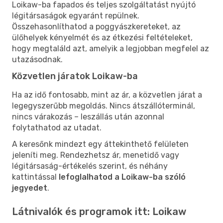
Loikaw-ba fapados és teljes szolgáltatást nyújtó
légitársaságok egyaránt repülnek.
Összehasonlíthatod a poggyászkereteket, az
ülőhelyek kényelmét és az étkezési feltételeket,
hogy megtaláld azt, amelyik a legjobban megfelel az
utazásodnak.
Közvetlen járatok Loikaw-ba
Ha az idő fontosabb, mint az ár, a közvetlen járat a
legegyszerűbb megoldás. Nincs átszállóterminál,
nincs várakozás – leszállás után azonnal
folytathatod az utadat.
A keresőnk mindezt egy áttekinthető felületen
jeleníti meg. Rendezhetsz ár, menetidő vagy
légitársaság-értékelés szerint, és néhány
kattintással
lefoglalhatod a Loikaw-ba szóló
jegyedet
.
Látnivalók és programok itt: Loikaw