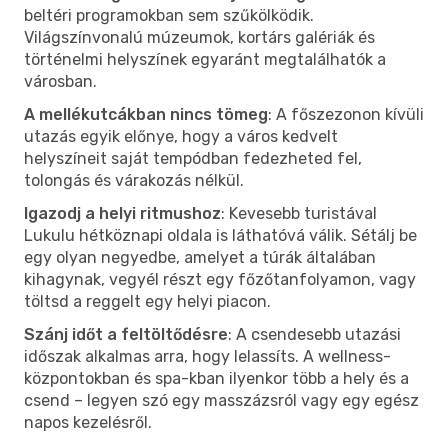
beltéri programokban sem szűkölködik.
Világszínvonalú múzeumok, kortárs galériák és
történelmi helyszínek egyaránt megtalálhatók a
városban.
A mellékutcákban nincs tömeg
: A főszezonon kívüli
utazás egyik előnye, hogy a város kedvelt
helyszíneit saját tempódban fedezheted fel,
tolongás és várakozás nélkül.
Igazodj a helyi ritmushoz
: Kevesebb turistával
Lukulu hétköznapi oldala is láthatóvá válik. Sétálj be
egy olyan negyedbe, amelyet a túrák általában
kihagynak, vegyél részt egy főzőtanfolyamon, vagy
töltsd a reggelt egy helyi piacon.
Szánj időt a feltöltődésre
: A csendesebb utazási
időszak alkalmas arra, hogy lelassíts. A wellness-
központokban és spa-kban ilyenkor több a hely és a
csend – legyen szó egy masszázsról vagy egy egész
napos kezelésről.