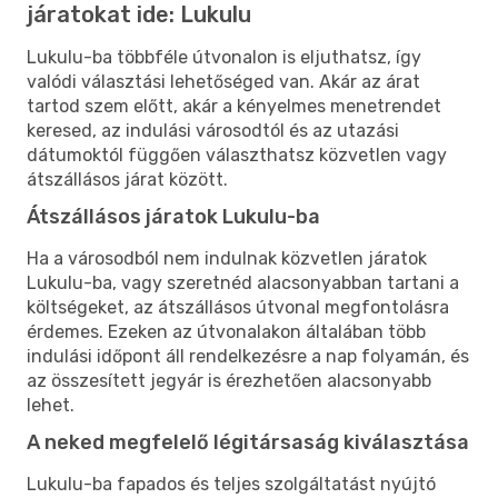
járatokat ide: Lukulu
Lukulu-ba többféle útvonalon is eljuthatsz, így
valódi választási lehetőséged van. Akár az árat
tartod szem előtt, akár a kényelmes menetrendet
keresed, az indulási városodtól és az utazási
dátumoktól függően választhatsz közvetlen vagy
átszállásos járat között.
Átszállásos járatok Lukulu-ba
Ha a városodból nem indulnak közvetlen járatok
Lukulu-ba, vagy szeretnéd alacsonyabban tartani a
költségeket, az átszállásos útvonal megfontolásra
érdemes. Ezeken az útvonalakon általában több
indulási időpont áll rendelkezésre a nap folyamán, és
az összesített jegyár is érezhetően alacsonyabb
lehet.
A neked megfelelő légitársaság kiválasztása
Lukulu-ba fapados és teljes szolgáltatást nyújtó