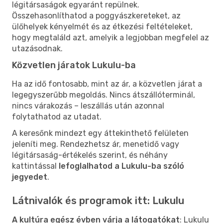
légitársaságok egyaránt repülnek.
Összehasonlíthatod a poggyászkereteket, az
ülőhelyek kényelmét és az étkezési feltételeket,
hogy megtaláld azt, amelyik a legjobban megfelel az
utazásodnak.
Közvetlen járatok Lukulu-ba
Ha az idő fontosabb, mint az ár, a közvetlen járat a
legegyszerűbb megoldás. Nincs átszállóterminál,
nincs várakozás – leszállás után azonnal
folytathatod az utadat.
A keresőnk mindezt egy áttekinthető felületen
jeleníti meg. Rendezhetsz ár, menetidő vagy
légitársaság-értékelés szerint, és néhány
kattintással
lefoglalhatod a Lukulu-ba szóló
jegyedet
.
Látnivalók és programok itt: Lukulu
A kultúra egész évben várja a látogatókat
: Lukulu