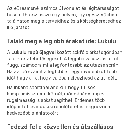
Az eDreamsnél számos útvonalat és légitársaságot
hasonlíthatsz össze egy helyen, így egyszerűbben
találhatod meg a terveidhez és a költségkeretedhez
illő járatot.
Találd meg a legjobb árakat ide: Lukulu
A
Lukulu repülőjegyei
között sokféle árkategóriában
találhatsz lehetőségeket. A legjobb választás attól
függ, számodra mi a legfontosabb az utazás során.
Ha az idő számít a legtöbbet, egy rövidebb út több
időt hagy arra, hogy valóban élvezhesd az úti célt.
Ha inkább spórolnál anélkül, hogy túl sok
kompromisszumot kötnél, már néhány napos
rugalmasság is sokat segíthet. Érdemes több
időpontot és indulási repülőteret is megnézni a
kedvezőbb ajánlatokért.
Fedezd fel a közvetlen és átszállásos