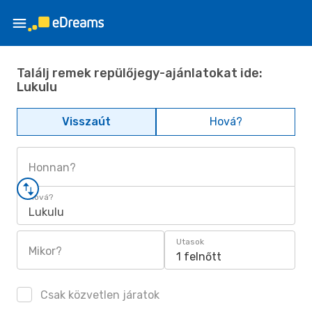
Találj remek repülőjegy-ajánlatokat ide:
Lukulu
Visszaút
Hová?
Honnan?
Hová?
Lukulu
Utasok
Mikor?
1 felnőtt
Csak közvetlen járatok