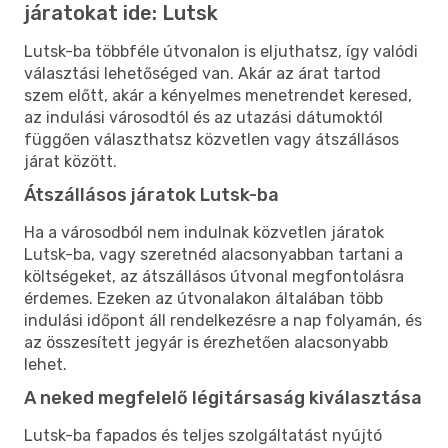
járatokat ide: Lutsk
Lutsk-ba többféle útvonalon is eljuthatsz, így valódi
választási lehetőséged van. Akár az árat tartod
szem előtt, akár a kényelmes menetrendet keresed,
az indulási városodtól és az utazási dátumoktól
függően választhatsz közvetlen vagy átszállásos
járat között.
Átszállásos járatok Lutsk-ba
Ha a városodból nem indulnak közvetlen járatok
Lutsk-ba, vagy szeretnéd alacsonyabban tartani a
költségeket, az átszállásos útvonal megfontolásra
érdemes. Ezeken az útvonalakon általában több
indulási időpont áll rendelkezésre a nap folyamán, és
az összesített jegyár is érezhetően alacsonyabb
lehet.
A neked megfelelő légitársaság kiválasztása
Lutsk-ba fapados és teljes szolgáltatást nyújtó