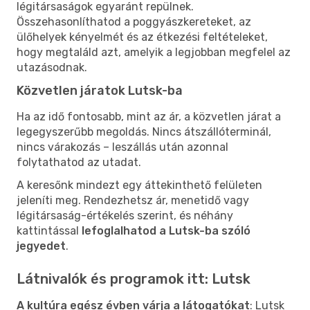
légitársaságok egyaránt repülnek.
Összehasonlíthatod a poggyászkereteket, az
ülőhelyek kényelmét és az étkezési feltételeket,
hogy megtaláld azt, amelyik a legjobban megfelel az
utazásodnak.
Közvetlen járatok Lutsk-ba
Ha az idő fontosabb, mint az ár, a közvetlen járat a
legegyszerűbb megoldás. Nincs átszállóterminál,
nincs várakozás – leszállás után azonnal
folytathatod az utadat.
A keresőnk mindezt egy áttekinthető felületen
jeleníti meg. Rendezhetsz ár, menetidő vagy
légitársaság-értékelés szerint, és néhány
kattintással
lefoglalhatod a Lutsk-ba szóló
jegyedet
.
Látnivalók és programok itt: Lutsk
A kultúra egész évben várja a látogatókat
: Lutsk