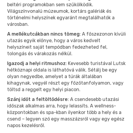
beltéri programokban sem szűkölködik.
Világszínvonalú múzeumok, kortárs galériák és
történelmi helyszínek egyaránt megtalálhatók a
városban.
A mellékutcákban nincs tömeg
: A főszezonon kívüli
utazás egyik előnye, hogy a város kedvelt
helyszíneit saját tempódban fedezheted fel,
tolongás és várakozás nélkül.
Igazodj a helyi ritmushoz
: Kevesebb turistával Lutsk
hétköznapi oldala is láthatóvá válik. Sétálj be egy
olyan negyedbe, amelyet a túrák általában
kihagynak, vegyél részt egy főzőtanfolyamon, vagy
töltsd a reggelt egy helyi piacon.
Szánj időt a feltöltődésre
: A csendesebb utazási
időszak alkalmas arra, hogy lelassíts. A wellness-
központokban és spa-kban ilyenkor több a hely és a
csend – legyen szó egy masszázsról vagy egy egész
napos kezelésről.