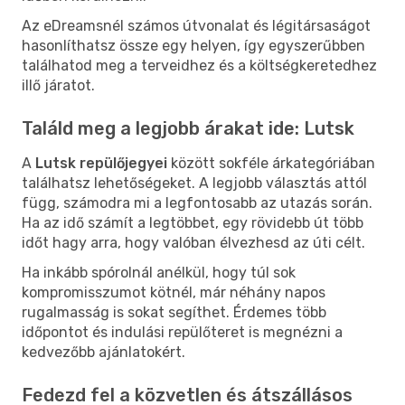
Az eDreamsnél számos útvonalat és légitársaságot
hasonlíthatsz össze egy helyen, így egyszerűbben
találhatod meg a terveidhez és a költségkeretedhez
illő járatot.
Találd meg a legjobb árakat ide: Lutsk
A
Lutsk repülőjegyei
között sokféle árkategóriában
találhatsz lehetőségeket. A legjobb választás attól
függ, számodra mi a legfontosabb az utazás során.
Ha az idő számít a legtöbbet, egy rövidebb út több
időt hagy arra, hogy valóban élvezhesd az úti célt.
Ha inkább spórolnál anélkül, hogy túl sok
kompromisszumot kötnél, már néhány napos
rugalmasság is sokat segíthet. Érdemes több
időpontot és indulási repülőteret is megnézni a
kedvezőbb ajánlatokért.
Fedezd fel a közvetlen és átszállásos