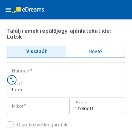
Találj remek repülőjegy-ajánlatokat ide:
Lutsk
Visszaút
Hová?
Honnan?
Hová?
Luck
Utasok
Mikor?
1 felnőtt
Csak közvetlen járatok