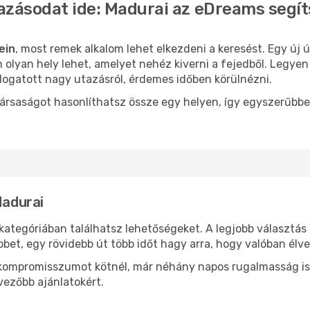
azásodat ide: Madurai az eDreams segí
ein
, most remek alkalom lehet elkezdeni a keresést. Egy új
olyan hely lehet, amelyet nehéz kiverni a fejedből. Legyen
logatott nagy utazásról, érdemes időben körülnézni.
ársaságot hasonlíthatsz össze egy helyen, így egyszerűbbe
Madurai
kategóriában találhatsz lehetőségeket. A legjobb választás
bbet, egy rövidebb út több időt hagy arra, hogy valóban élve
ok kompromisszumot kötnél, már néhány napos rugalmasság is
vezőbb ajánlatokért.