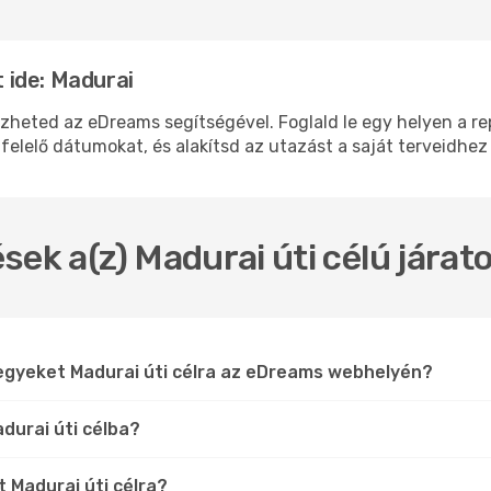
 ide: Madurai
ted az eDreams segítségével. Foglald le egy helyen a repü
felelő dátumokat, és alakítsd az utazást a saját terveidhez
sek a(z) Madurai úti célú jára
egyeket Madurai úti célra az eDreams webhelyén?
durai úti célba?
t Madurai úti célra?