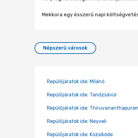
Mekkora egy ésszerű napi költségveté
Népszerű városok
Repülőjáratok ide: Milánó
Repülőjáratok ide: Tandzsávúr
Repülőjáratok ide: Thiruvananthapura
Repülőjáratok ide: Neyveli
Repülőjáratok ide: Kozsíkóde