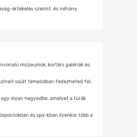
aság-értékelés szerint, és néhány
zínvonalú múzeumok, kortárs galériák és
yszíneit saját tempódban fedezheted fel,
be egy olyan negyedbe, amelyet a túrák
központokban és spa-kban ilyenkor több a