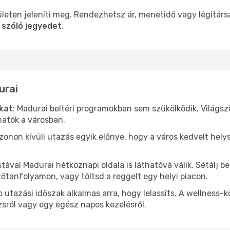
leten jeleníti meg. Rendezhetsz ár, menetidő vagy légitárs
 szóló jegyedet
.
urai
ókat
: Madurai beltéri programokban sem szűkölködik. Világs
hatók a városban.
ezonon kívüli utazás egyik előnye, hogy a város kedvelt hel
stával Madurai hétköznapi oldala is láthatóvá válik. Sétálj 
zőtanfolyamon, vagy töltsd a reggelt egy helyi piacon.
 utazási időszak alkalmas arra, hogy lelassíts. A wellness-
sról vagy egy egész napos kezelésről.