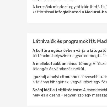
A keresőnk mindezt egy áttekinthető felü
kattintással
lefoglalhatod a Madurai-ba
Látnivalók és programok itt: Mad
A kultúra egész évben várja a látogat
történelmi helyszínek egyaránt megtalál
A mellékutcákban nincs tömeg
: A fősz
tolongás és várakozás nélkül.
Igazodj a helyi ritmushoz
: Kevesebb turi
általában kihagynak, vegyél részt egy fő
Szánj időt a feltöltődésre
: A csendesebb
hely és a csend – legyen szó egy masszáz