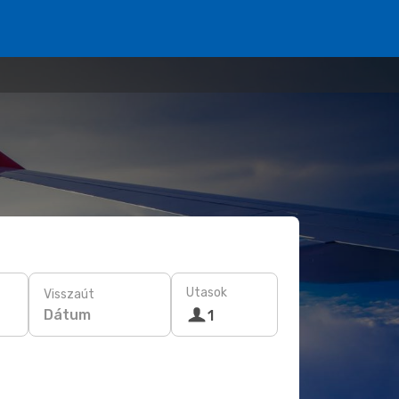
Utasok
Visszaút
Dátum
1