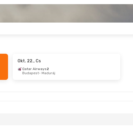
Okt. 22., Cs
Qatar Airways
2
Budapest
- Maduráj