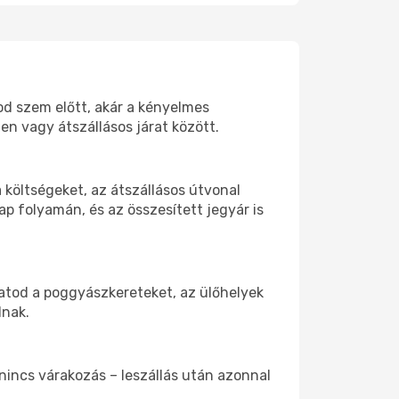
tod szem előtt, akár a kényelmes
n vagy átszállásos járat között.
költségeket, az átszállásos útvonal
p folyamán, és az összesített jegyár is
hatod a poggyászkereteket, az ülőhelyek
dnak.
 nincs várakozás – leszállás után azonnal