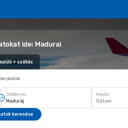
atokat ide: Madurai
epülő + szállás
len járatok
Célállomás
Indulás
Dátum
ratok keresése