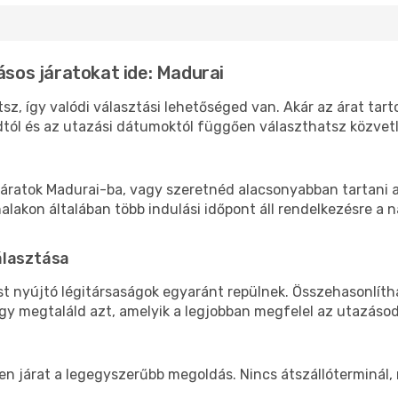
ásos járatokat ide: Madurai
sz, így valódi választási lehetőséged van. Akár az árat tar
tól és az utazási dátumoktól függően választhatsz közvetle
áratok Madurai-ba, vagy szeretnéd alacsonyabban tartani a 
akon általában több indulási időpont áll rendelkezésre a na
álasztása
st nyújtó légitársaságok egyaránt repülnek. Összehasonlít
ogy megtaláld azt, amelyik a legjobban megfelel az utazáso
len járat a legegyszerűbb megoldás. Nincs átszállóterminál,