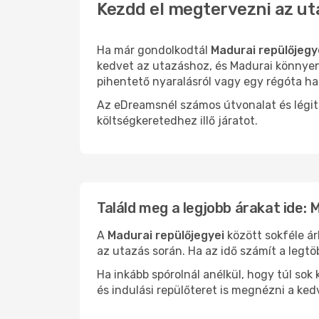
Kezdd el megtervezni az ut
Ha már gondolkodtál
Madurai repülőjegy
kedvet az utazáshoz, és Madurai könnyen 
pihentető nyaralásról vagy egy régóta ha
Az eDreamsnél számos útvonalat és légit
költségkeretedhez illő járatot.
Találd meg a legjobb árakat ide: 
A
Madurai repülőjegyei
között sokféle ár
az utazás során. Ha az idő számít a legtö
Ha inkább spórolnál anélkül, hogy túl s
és indulási repülőteret is megnézni a ked