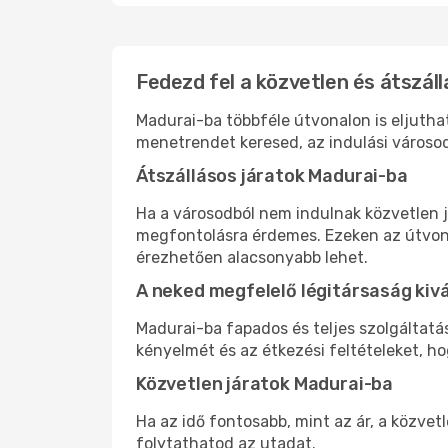
Fedezd fel a közvetlen és átszáll
Madurai-ba többféle útvonalon is eljuthat
menetrendet keresed, az indulási városod
Átszállásos járatok Madurai-ba
Ha a városodból nem indulnak közvetlen j
megfontolásra érdemes. Ezeken az útvonal
érezhetően alacsonyabb lehet.
A neked megfelelő légitársaság kiv
Madurai-ba fapados és teljes szolgáltatá
kényelmét és az étkezési feltételeket, h
Közvetlen járatok Madurai-ba
Ha az idő fontosabb, mint az ár, a közvet
folytathatod az utadat.