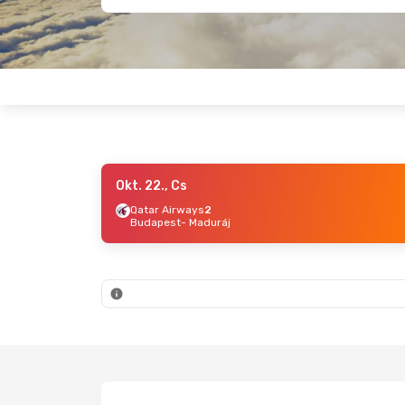
Okt. 22., Cs
Qatar Airways
2
Budapest
- Maduráj