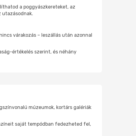
nlíthatod a poggyászkereteket, az
az utazásodnak.
 nincs várakozás – leszállás után azonnal
aság-értékelés szerint, és néhány
lágszínvonalú múzeumok, kortárs galériák
yszíneit saját tempódban fedezheted fel,