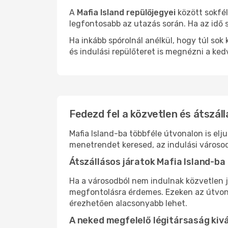
A
Mafia Island repülőjegyei
között sokfél
legfontosabb az utazás során. Ha az idő s
Ha inkább spórolnál anélkül, hogy túl s
és indulási repülőteret is megnézni a ked
Fedezd fel a közvetlen és átszáll
Mafia Island-ba többféle útvonalon is elj
menetrendet keresed, az indulási városod
Átszállásos járatok Mafia Island-ba
Ha a városodból nem indulnak közvetlen j
megfontolásra érdemes. Ezeken az útvonal
érezhetően alacsonyabb lehet.
A neked megfelelő légitársaság kiv