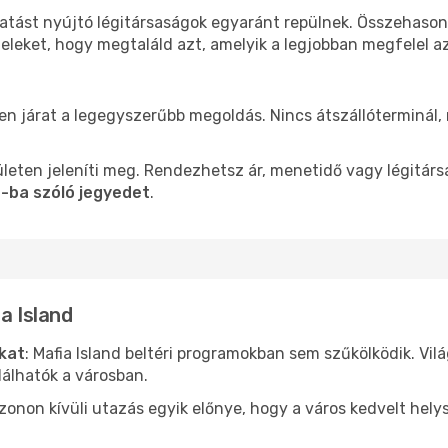
ltatást nyújtó légitársaságok egyaránt repülnek. Összehaso
teleket, hogy megtaláld azt, amelyik a legjobban megfelel 
len járat a legegyszerűbb megoldás. Nincs átszállóterminál,
leten jeleníti meg. Rendezhetsz ár, menetidő vagy légitárs
d-ba szóló jegyedet
.
a Island
ókat
: Mafia Island beltéri programokban sem szűkölködik. Vi
álhatók a városban.
ezonon kívüli utazás egyik előnye, hogy a város kedvelt hel