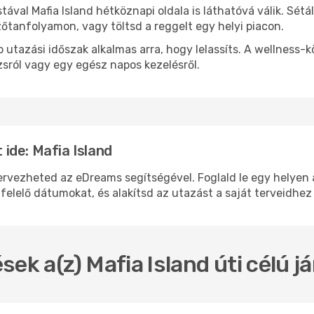
stával Mafia Island hétköznapi oldala is láthatóvá válik. Sét
zőtanfolyamon, vagy töltsd a reggelt egy helyi piacon.
 utazási időszak alkalmas arra, hogy lelassíts. A wellness-
sról vagy egy egész napos kezelésről.
ide: Mafia Island
vezheted az eDreams segítségével. Foglald le egy helyen a 
felelő dátumokat, és alakítsd az utazást a saját terveidhez
sek a(z) Mafia Island úti célú 