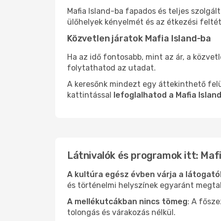
Mafia Island-ba fapados és teljes szolgá
ülőhelyek kényelmét és az étkezési felté
Közvetlen járatok Mafia Island-ba
Ha az idő fontosabb, mint az ár, a közvet
folytathatod az utadat.
A keresőnk mindezt egy áttekinthető felü
kattintással
lefoglalhatod a Mafia Islan
Látnivalók és programok itt: Mafi
A kultúra egész évben várja a látogat
és történelmi helyszínek egyaránt megtal
A mellékutcákban nincs tömeg
: A fősz
tolongás és várakozás nélkül.