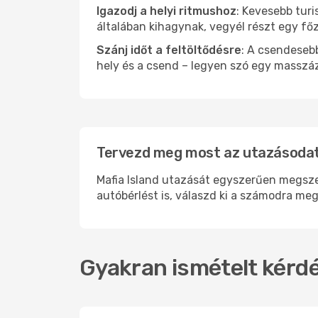
Igazodj a helyi ritmushoz
: Kevesebb turi
általában kihagynak, vegyél részt egy fő
Szánj időt a feltöltődésre
: A csendesebb
hely és a csend – legyen szó egy masszáz
Tervezd meg most az utazásodat 
Mafia Island utazását egyszerűen megszer
autóbérlést is, válaszd ki a számodra meg
Gyakran ismételt kérdé