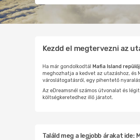
Kezdd el megtervezni az ut
Ha már gondolkodtál
Mafia Island repülő
meghozhatja a kedvet az utazáshoz, és Ma
városlátogatásról, egy pihentető nyaralá
Az eDreamsnél számos útvonalat és légit
költségkeretedhez illő járatot.
Találd meg a legjobb árakat ide: 