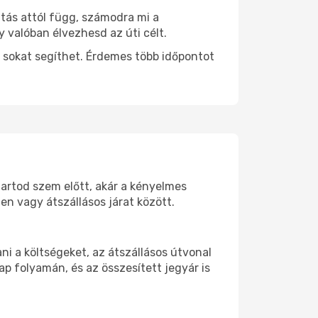
ztás attól függ, számodra mi a
y valóban élvezhesd az úti célt.
 sokat segíthet. Érdemes több időpontot
 tartod szem előtt, akár a kényelmes
n vagy átszállásos járat között.
i a költségeket, az átszállásos útvonal
p folyamán, és az összesített jegyár is