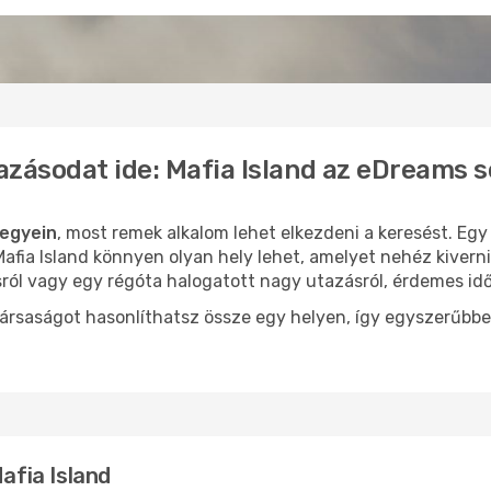
azásodat ide: Mafia Island az eDreams 
jegyein
, most remek alkalom lehet elkezdeni a keresést. Egy
fia Island könnyen olyan hely lehet, amelyet nehéz kiverni
sról vagy egy régóta halogatott nagy utazásról, érdemes id
ársaságot hasonlíthatsz össze egy helyen, így egyszerűbbe
Mafia Island