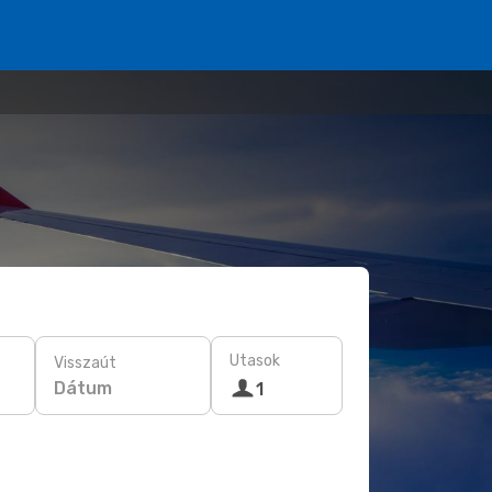
Utasok
Visszaút
Dátum
1