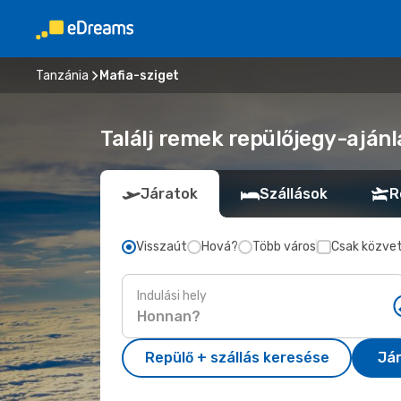
Tanzánia
Mafia-sziget
Találj remek repülőjegy-ajánl
Járatok
Szállások
R
Visszaút
Hová?
Több város
Csak közvet
Indulási hely
Repülő + szállás keresése
Já