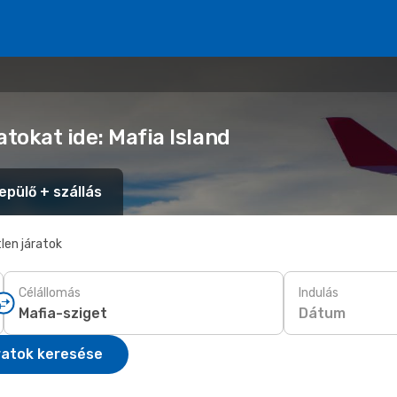
atokat ide: Mafia Island
epülő + szállás
len járatok
Célállomás
Indulás
Dátum
ratok keresése