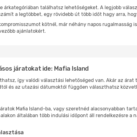
e árkategóriában találhatsz lehetőségeket. A legjobb válas
zámít a legtöbbet, egy rövidebb út több időt hagy arra, hog
ok kompromisszumot kötnél, már néhány napos rugalmasság is
vezőbb ajánlatokért.
ásos járatokat ide: Mafia Island
uthatsz, így valódi választási lehetőséged van. Akár az árat
tól és az utazási dátumoktól függően választhatsz közvetle
áratok Mafia Island-ba, vagy szeretnéd alacsonyabban tartan
akon általában több indulási időpont áll rendelkezésre a na
álasztása