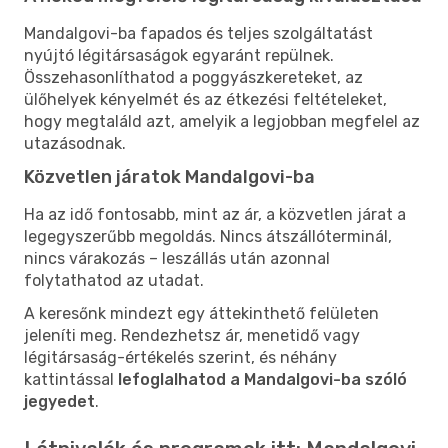
Mandalgovi-ba fapados és teljes szolgáltatást
nyújtó légitársaságok egyaránt repülnek.
Összehasonlíthatod a poggyászkereteket, az
ülőhelyek kényelmét és az étkezési feltételeket,
hogy megtaláld azt, amelyik a legjobban megfelel az
utazásodnak.
Közvetlen járatok Mandalgovi-ba
Ha az idő fontosabb, mint az ár, a közvetlen járat a
legegyszerűbb megoldás. Nincs átszállóterminál,
nincs várakozás – leszállás után azonnal
folytathatod az utadat.
A keresőnk mindezt egy áttekinthető felületen
jeleníti meg. Rendezhetsz ár, menetidő vagy
légitársaság-értékelés szerint, és néhány
kattintással
lefoglalhatod a Mandalgovi-ba szóló
jegyedet
.