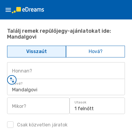
Találj remek repülőjegy-ajánlatokat ide:
Mandalgovi
Visszaút
Hová?
Honnan?
Hová?
Mandalgovi
Utasok
Mikor?
1 felnőtt
Csak közvetlen járatok