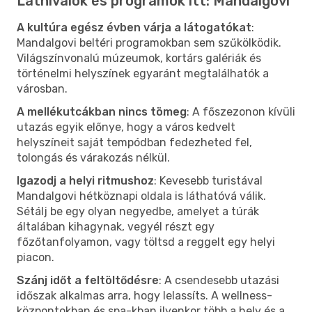
Látnivalók és programok itt: Mandalgovi
A kultúra egész évben várja a látogatókat
:
Mandalgovi beltéri programokban sem szűkölködik.
Világszínvonalú múzeumok, kortárs galériák és
történelmi helyszínek egyaránt megtalálhatók a
városban.
A mellékutcákban nincs tömeg
: A főszezonon kívüli
utazás egyik előnye, hogy a város kedvelt
helyszíneit saját tempódban fedezheted fel,
tolongás és várakozás nélkül.
Igazodj a helyi ritmushoz
: Kevesebb turistával
Mandalgovi hétköznapi oldala is láthatóvá válik.
Sétálj be egy olyan negyedbe, amelyet a túrák
általában kihagynak, vegyél részt egy
főzőtanfolyamon, vagy töltsd a reggelt egy helyi
piacon.
Szánj időt a feltöltődésre
: A csendesebb utazási
időszak alkalmas arra, hogy lelassíts. A wellness-
központokban és spa-kban ilyenkor több a hely és a