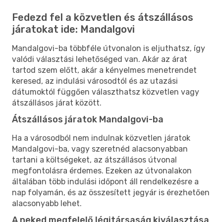
Fedezd fel a közvetlen és átszállásos
járatokat ide: Mandalgovi
Mandalgovi-ba többféle útvonalon is eljuthatsz, így
valódi választási lehetőséged van. Akár az árat
tartod szem előtt, akár a kényelmes menetrendet
keresed, az indulási városodtól és az utazási
dátumoktól függően választhatsz közvetlen vagy
átszállásos járat között.
Átszállásos járatok Mandalgovi-ba
Ha a városodból nem indulnak közvetlen járatok
Mandalgovi-ba, vagy szeretnéd alacsonyabban
tartani a költségeket, az átszállásos útvonal
megfontolásra érdemes. Ezeken az útvonalakon
általában több indulási időpont áll rendelkezésre a
nap folyamán, és az összesített jegyár is érezhetően
alacsonyabb lehet.
A neked megfelelő légitársaság kiválasztása