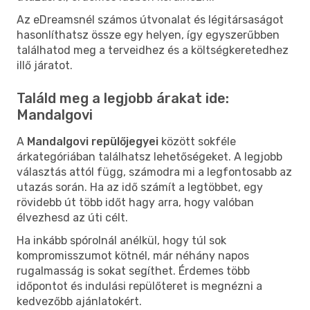
Az eDreamsnél számos útvonalat és légitársaságot
hasonlíthatsz össze egy helyen, így egyszerűbben
találhatod meg a terveidhez és a költségkeretedhez
illő járatot.
Találd meg a legjobb árakat ide:
Mandalgovi
A
Mandalgovi repülőjegyei
között sokféle
árkategóriában találhatsz lehetőségeket. A legjobb
választás attól függ, számodra mi a legfontosabb az
utazás során. Ha az idő számít a legtöbbet, egy
rövidebb út több időt hagy arra, hogy valóban
élvezhesd az úti célt.
Ha inkább spórolnál anélkül, hogy túl sok
kompromisszumot kötnél, már néhány napos
rugalmasság is sokat segíthet. Érdemes több
időpontot és indulási repülőteret is megnézni a
kedvezőbb ajánlatokért.