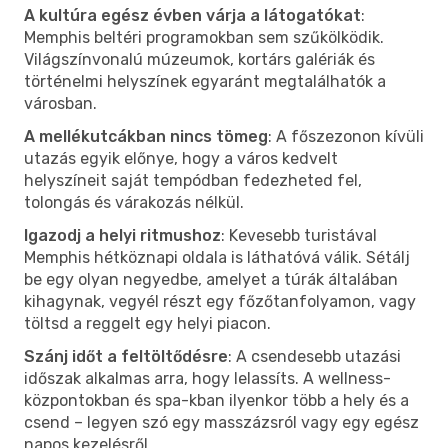
A kultúra egész évben várja a látogatókat
:
Memphis beltéri programokban sem szűkölködik.
Világszínvonalú múzeumok, kortárs galériák és
történelmi helyszínek egyaránt megtalálhatók a
városban.
A mellékutcákban nincs tömeg
: A főszezonon kívüli
utazás egyik előnye, hogy a város kedvelt
helyszíneit saját tempódban fedezheted fel,
tolongás és várakozás nélkül.
Igazodj a helyi ritmushoz
: Kevesebb turistával
Memphis hétköznapi oldala is láthatóvá válik. Sétálj
be egy olyan negyedbe, amelyet a túrák általában
kihagynak, vegyél részt egy főzőtanfolyamon, vagy
töltsd a reggelt egy helyi piacon.
Szánj időt a feltöltődésre
: A csendesebb utazási
időszak alkalmas arra, hogy lelassíts. A wellness-
központokban és spa-kban ilyenkor több a hely és a
csend – legyen szó egy masszázsról vagy egy egész
napos kezelésről.