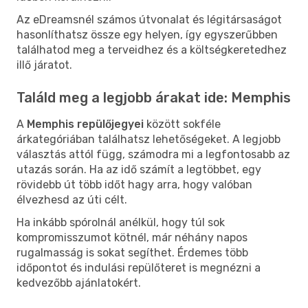
Az eDreamsnél számos útvonalat és légitársaságot
hasonlíthatsz össze egy helyen, így egyszerűbben
találhatod meg a terveidhez és a költségkeretedhez
illő járatot.
Találd meg a legjobb árakat ide: Memphis
A
Memphis repülőjegyei
között sokféle
árkategóriában találhatsz lehetőségeket. A legjobb
választás attól függ, számodra mi a legfontosabb az
utazás során. Ha az idő számít a legtöbbet, egy
rövidebb út több időt hagy arra, hogy valóban
élvezhesd az úti célt.
Ha inkább spórolnál anélkül, hogy túl sok
kompromisszumot kötnél, már néhány napos
rugalmasság is sokat segíthet. Érdemes több
időpontot és indulási repülőteret is megnézni a
kedvezőbb ajánlatokért.