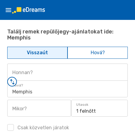
Találj remek repülőjegy-ajánlatokat ide:
Memphis
Visszaút
Hová?
Honnan?
Hová?
Memphis
Utasok
Mikor?
1 felnőtt
Csak közvetlen járatok