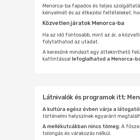
Menorca-ba fapados és teljes szolgáltatá
kényelmét és az étkezési feltételeket, h
Közvetlen járatok Menorca-ba
Ha az idő fontosabb, mint az ár, a közvet
folytathatod az utadat.
A keresőnk mindezt egy áttekinthető felü
kattintással
lefoglalhatod a Menorca-ba
Látnivalók és programok itt: Me
A kultúra egész évben várja a látogat
történelmi helyszínek egyaránt megtalál
A mellékutcákban nincs tömeg
: A fősz
tolongás és várakozás nélkül.