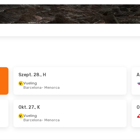
Szept. 28., H
A
 Okt. 17., Szo
Aug. 25., K
- Aug. 27., Cs
Vueling
Barcelona
- Menorca
Wizz Air
- Menorca
Budapest
- Menorca
Wizz Air
 Budapest
Menorca
- Budapest
Okt. 27., K
O
Vueling
Barcelona
- Menorca
 V
- Szept. 25., P
Okt. 24., Szo
- Okt. 28.,
Lufthansa
1
Menorca
Budapest
- Menorca
Swiss International Air Lines
1