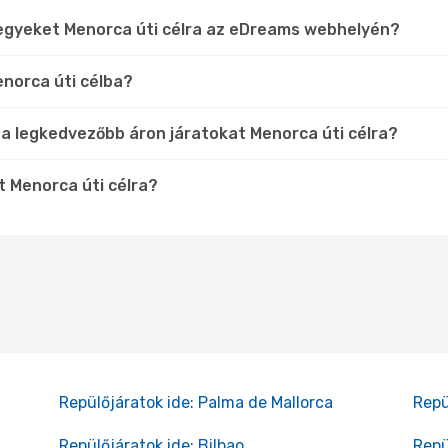
jegyeket Menorca úti célra az eDreams webhelyén?
enorca úti célba?
 a legkedvezőbb áron járatokat Menorca úti célra?
t Menorca úti célra?
Repülőjáratok ide: Palma de Mallorca
Repü
Repülőjáratok ide: Bilbao
Repü