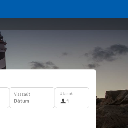
Utasok
Visszaút
Dátum
1