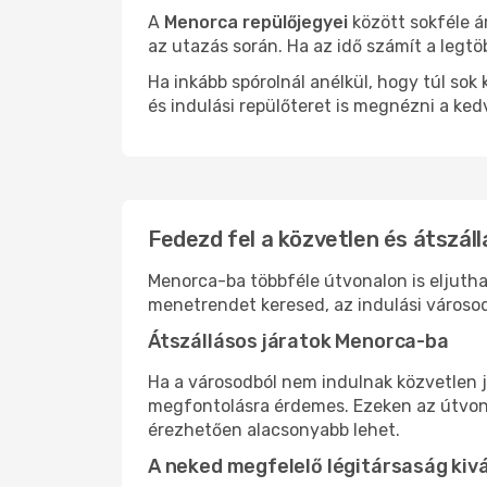
A
Menorca repülőjegyei
között sokféle á
az utazás során. Ha az idő számít a legtö
Ha inkább spórolnál anélkül, hogy túl s
és indulási repülőteret is megnézni a ked
Fedezd fel a közvetlen és átszál
Menorca-ba többféle útvonalon is eljuthat
menetrendet keresed, az indulási városod
Átszállásos járatok Menorca-ba
Ha a városodból nem indulnak közvetlen j
megfontolásra érdemes. Ezeken az útvonal
érezhetően alacsonyabb lehet.
A neked megfelelő légitársaság kiv