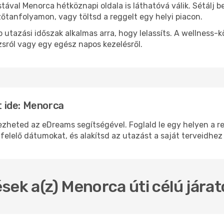
stával Menorca hétköznapi oldala is láthatóvá válik. Sétálj 
zőtanfolyamon, vagy töltsd a reggelt egy helyi piacon.
 utazási időszak alkalmas arra, hogy lelassíts. A wellness-
sról vagy egy egész napos kezelésről.
 ide: Menorca
eted az eDreams segítségével. Foglald le egy helyen a repü
felelő dátumokat, és alakítsd az utazást a saját terveidhez
sek a(z) Menorca úti célú jára