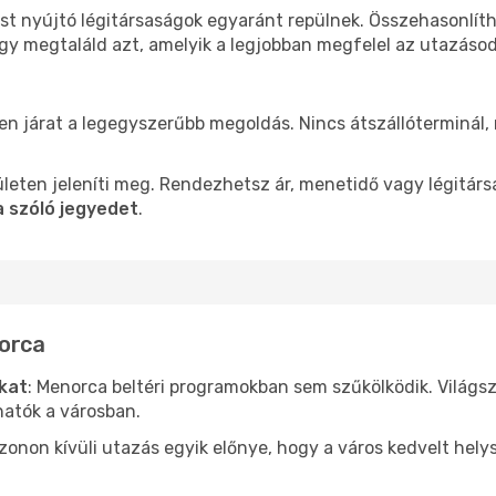
st nyújtó légitársaságok egyaránt repülnek. Összehasonlít
ogy megtaláld azt, amelyik a legjobban megfelel az utazáso
len járat a legegyszerűbb megoldás. Nincs átszállóterminál,
leten jeleníti meg. Rendezhetsz ár, menetidő vagy légitárs
 szóló jegyedet
.
norca
ókat
: Menorca beltéri programokban sem szűkölködik. Világs
hatók a városban.
ezonon kívüli utazás egyik előnye, hogy a város kedvelt hel