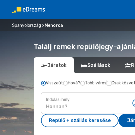
Spanyolország
Menorca
Találj remek repülőjegy-aján
Járatok
Szállások
R
Visszaút
Hová?
Több város
Csak közvet
Indulási hely
Repülő + szállás keresése
Já