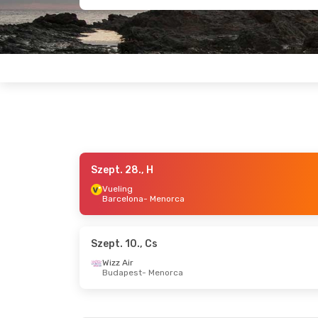
Szept. 28., H
Okt. 2., P
- Okt. 4., V
Okt. 13., K
-
Vueling
Barcelona
- Menorca
Iberia
Wizz Air
Palma De Mallorca
- Menorca
Budapest
Iberia
Wizz Air
Menorca
- Palma De Mallorca
Menorca
-
Szept. 10., Cs
Wizz Air
Budapest
- Menorca
Szept. 8., K
- Szept. 10., Cs
Szept. 20.,
Wizz Air
Easyjet
Budapest
- Menorca
London
- 
Wizz Air
Easyjet