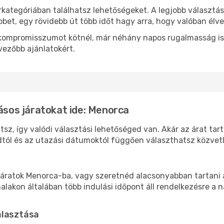
rkategóriában találhatsz lehetőségeket. A legjobb választá
bbet, egy rövidebb út több időt hagy arra, hogy valóban élve
ok kompromisszumot kötnél, már néhány napos rugalmasság is
vezőbb ajánlatokért.
lásos járatokat ide: Menorca
sz, így valódi választási lehetőséged van. Akár az árat tar
tól és az utazási dátumoktól függően választhatsz közvetle
áratok Menorca-ba, vagy szeretnéd alacsonyabban tartani a
akon általában több indulási időpont áll rendelkezésre a na
álasztása