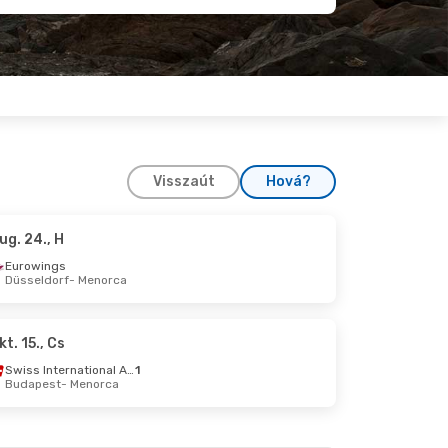
Visszaút
Hová?
ug. 24., H
Eurowings
Düsseldorf
- Menorca
kt. 15., Cs
Swiss International Air Lines
1
Budapest
- Menorca
 Sze