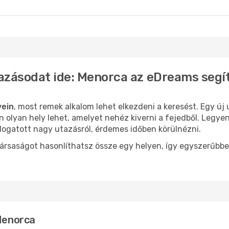
 London
Menorca
- Budapest
azásodat ide: Menorca az eDreams segí
yein
, most remek alkalom lehet elkezdeni a keresést. Egy új
olyan hely lehet, amelyet nehéz kiverni a fejedből. Legyen
logatott nagy utazásról, érdemes időben körülnézni.
ársaságot hasonlíthatsz össze egy helyen, így egyszerűbbe
 Menorca