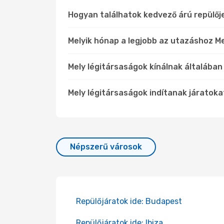
Hogyan találhatok kedvező árú repülő
Melyik hónap a legjobb az utazáshoz M
Mely légitársaságok kínálnak általában
Mely légitársaságok indítanak járatoka
Népszerű városok
Repülőjáratok ide: Budapest
Repülőjáratok ide: Ibiza