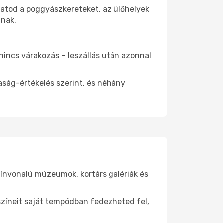
hatod a poggyászkereteket, az ülőhelyek
dnak.
 nincs várakozás – leszállás után azonnal
aság-értékelés szerint, és néhány
zínvonalú múzeumok, kortárs galériák és
yszíneit saját tempódban fedezheted fel,