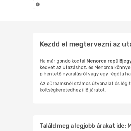
Menorca
- Budapest
Menorca
-
Kezdd el megtervezni az ut
Ha már gondolkodtál
Menorca repülőjeg
kedvet az utazáshoz, és Menorca könnyen 
pihentető nyaralásról vagy egy régóta ha
Az eDreamsnél számos útvonalat és légit
költségkeretedhez illő járatot.
Találd meg a legjobb árakat ide: