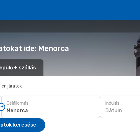
latokat ide: Menorca
epülő + szállás
len járatok
Célállomás
Indulás
Dátum
ratok keresése