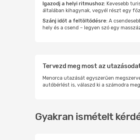
Igazodj a helyi ritmushoz
: Kevesebb turi
általában kihagynak, vegyél részt egy fő
Szánj időt a feltöltődésre
: A csendesebb
hely és a csend – legyen szó egy masszáz
Tervezd meg most az utazásodat
Menorca utazását egyszerűen megszervezh
autóbérlést is, válaszd ki a számodra meg
Gyakran ismételt kérdé