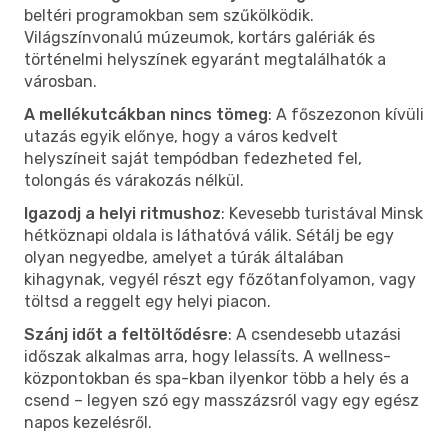
beltéri programokban sem szűkölködik.
Világszínvonalú múzeumok, kortárs galériák és
történelmi helyszínek egyaránt megtalálhatók a
városban.
A mellékutcákban nincs tömeg
: A főszezonon kívüli
utazás egyik előnye, hogy a város kedvelt
helyszíneit saját tempódban fedezheted fel,
tolongás és várakozás nélkül.
Igazodj a helyi ritmushoz
: Kevesebb turistával Minsk
hétköznapi oldala is láthatóvá válik. Sétálj be egy
olyan negyedbe, amelyet a túrák általában
kihagynak, vegyél részt egy főzőtanfolyamon, vagy
töltsd a reggelt egy helyi piacon.
Szánj időt a feltöltődésre
: A csendesebb utazási
időszak alkalmas arra, hogy lelassíts. A wellness-
központokban és spa-kban ilyenkor több a hely és a
csend – legyen szó egy masszázsról vagy egy egész
napos kezelésről.