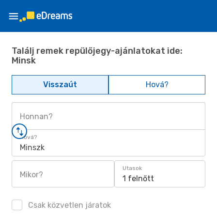
Találj remek repülőjegy-ajánlatokat ide:
Minsk
Visszaút
Hová?
Honnan?
Hová?
Minszk
Utasok
Mikor?
1 felnőtt
Csak közvetlen járatok