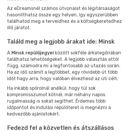
Az eDreamsnél számos útvonalat és légitársaságot
hasonlíthatsz össze egy helyen, így egyszerűbben
találhatod meg a terveidhez és a költségkeretedhez
illő járatot.
Találd meg a legjobb árakat ide: Minsk
A
Minsk repülőjegyei
között sokféle árkategóriában
találhatsz lehetőségeket. A legjobb választás attól
függ, számodra mi a legfontosabb az utazás során.
Ha az idő számít a legtöbbet, egy rövidebb út több
időt hagy arra, hogy valóban élvezhesd az úti célt.
Ha inkább spórolnál anélkül, hogy túl sok
kompromisszumot kötnél, már néhány napos
rugalmasság is sokat segíthet. Érdemes több
időpontot és indulási repülőteret is megnézni a
kedvezőbb ajánlatokért.
Fedezd fel a közvetlen és átszállásos