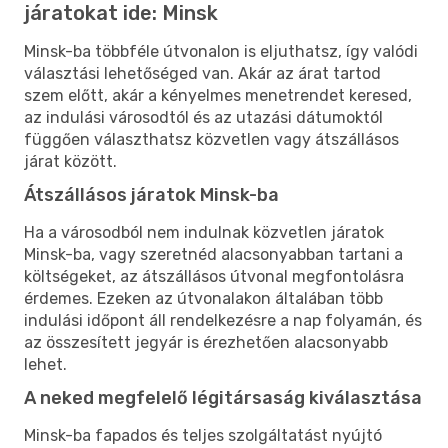
járatokat ide: Minsk
Minsk-ba többféle útvonalon is eljuthatsz, így valódi
választási lehetőséged van. Akár az árat tartod
szem előtt, akár a kényelmes menetrendet keresed,
az indulási városodtól és az utazási dátumoktól
függően választhatsz közvetlen vagy átszállásos
járat között.
Átszállásos járatok Minsk-ba
Ha a városodból nem indulnak közvetlen járatok
Minsk-ba, vagy szeretnéd alacsonyabban tartani a
költségeket, az átszállásos útvonal megfontolásra
érdemes. Ezeken az útvonalakon általában több
indulási időpont áll rendelkezésre a nap folyamán, és
az összesített jegyár is érezhetően alacsonyabb
lehet.
A neked megfelelő légitársaság kiválasztása
Minsk-ba fapados és teljes szolgáltatást nyújtó