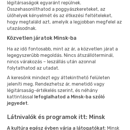
légitársaságok egyaránt repülnek.
Összehasonlíthatod a poggyászkereteket, az
ülőhelyek kényelmét és az étkezési feltételeket,
hogy megtaláld azt, amelyik a legjobban megfelel az
utazásodnak.
Közvetlen járatok Minsk-ba
Ha az idő fontosabb, mint az ár, a közvetlen járat a
legegyszerűbb megoldás. Nincs átszállóterminál,
nincs várakozás – leszállás után azonnal
folytathatod az utadat.
A keresőnk mindezt egy áttekinthető felületen
jeleníti meg. Rendezhetsz ár, menetidő vagy
légitársaság-értékelés szerint, és néhány
kattintással
lefoglalhatod a Minsk-ba szóló
jegyedet
.
Látnivalók és programok itt: Minsk
A kultúra egész évben várja a látogatókat
: Minsk