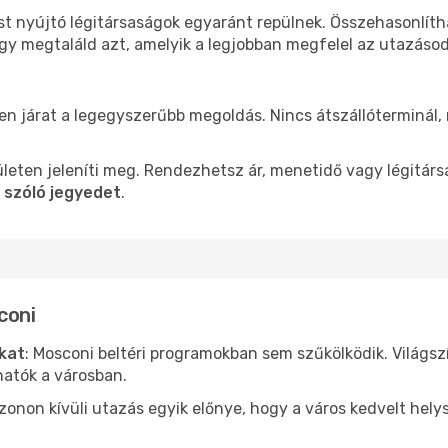
st nyújtó légitársaságok egyaránt repülnek. Összehasonlít
ogy megtaláld azt, amelyik a legjobban megfelel az utazáso
len járat a legegyszerűbb megoldás. Nincs átszállóterminál,
leten jeleníti meg. Rendezhetsz ár, menetidő vagy légitárs
 szóló jegyedet
.
coni
ókat
: Mosconi beltéri programokban sem szűkölködik. Világs
hatók a városban.
ezonon kívüli utazás egyik előnye, hogy a város kedvelt hel