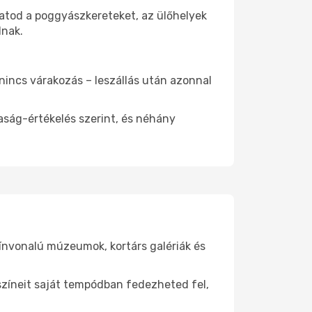
hatod a poggyászkereteket, az ülőhelyek
dnak.
 nincs várakozás – leszállás után azonnal
aság-értékelés szerint, és néhány
zínvonalú múzeumok, kortárs galériák és
yszíneit saját tempódban fedezheted fel,