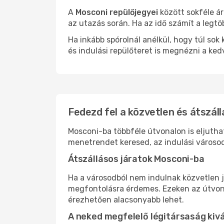
A
Mosconi repülőjegyei
között sokféle ár
az utazás során. Ha az idő számít a legtö
Ha inkább spórolnál anélkül, hogy túl s
és indulási repülőteret is megnézni a ked
Fedezd fel a közvetlen és átszáll
Mosconi-ba többféle útvonalon is eljuthat
menetrendet keresed, az indulási városod
Átszállásos járatok Mosconi-ba
Ha a városodból nem indulnak közvetlen j
megfontolásra érdemes. Ezeken az útvonal
érezhetően alacsonyabb lehet.
A neked megfelelő légitársaság kiv