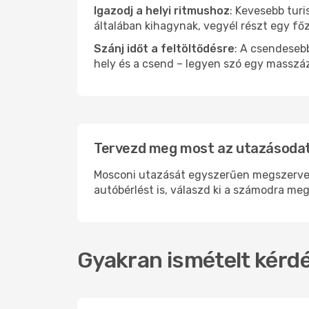
Igazodj a helyi ritmushoz
: Kevesebb turi
általában kihagynak, vegyél részt egy fő
Szánj időt a feltöltődésre
: A csendesebb
hely és a csend – legyen szó egy masszáz
Tervezd meg most az utazásodat
Mosconi utazását egyszerűen megszervezhe
autóbérlést is, válaszd ki a számodra meg
Gyakran ismételt kérdé