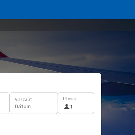
Utasok
Visszaút
Dátum
1