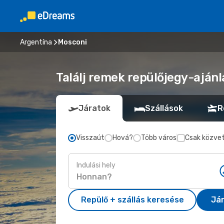
Argentína
Mosconi
Találj remek repülőjegy-ajánl
Járatok
Szállások
R
Visszaút
Hová?
Több város
Csak közvet
Indulási hely
Repülő + szállás keresése
Já