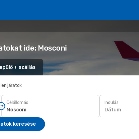
atokat ide: Mosconi
epülő + szállás
len járatok
Célállomás
Indulás
Dátum
ratok keresése