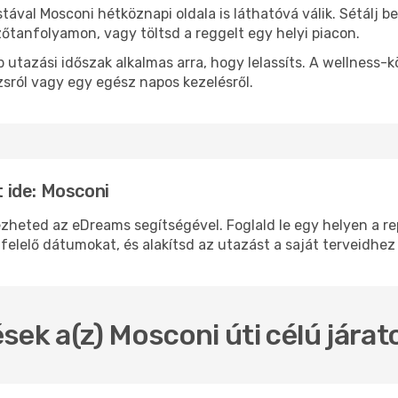
stával Mosconi hétköznapi oldala is láthatóvá válik. Sétálj 
zőtanfolyamon, vagy töltsd a reggelt egy helyi piacon.
 utazási időszak alkalmas arra, hogy lelassíts. A wellness-
sról vagy egy egész napos kezelésről.
 ide: Mosconi
ted az eDreams segítségével. Foglald le egy helyen a repü
felelő dátumokat, és alakítsd az utazást a saját terveidhez
sek a(z) Mosconi úti célú jára