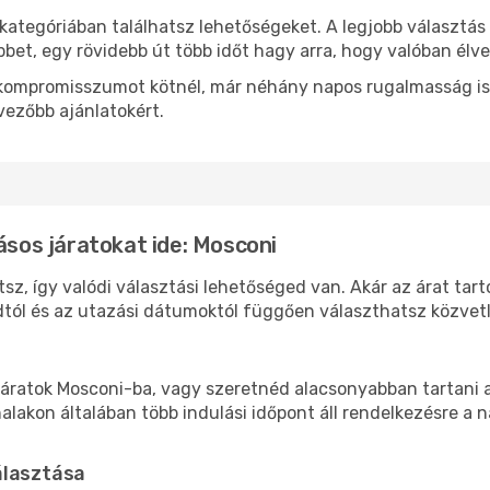
kategóriában találhatsz lehetőségeket. A legjobb választás
bbet, egy rövidebb út több időt hagy arra, hogy valóban élve
ok kompromisszumot kötnél, már néhány napos rugalmasság is
vezőbb ajánlatokért.
ásos járatokat ide: Mosconi
sz, így valódi választási lehetőséged van. Akár az árat tar
tól és az utazási dátumoktól függően választhatsz közvetle
áratok Mosconi-ba, vagy szeretnéd alacsonyabban tartani a 
akon általában több indulási időpont áll rendelkezésre a na
álasztása