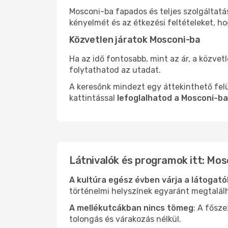
Mosconi-ba fapados és teljes szolgáltatá
kényelmét és az étkezési feltételeket, h
Közvetlen járatok Mosconi-ba
Ha az idő fontosabb, mint az ár, a közvet
folytathatod az utadat.
A keresőnk mindezt egy áttekinthető felü
kattintással
lefoglalhatod a Mosconi-ba
Látnivalók és programok itt: Mos
A kultúra egész évben várja a látogat
történelmi helyszínek egyaránt megtalál
A mellékutcákban nincs tömeg
: A fősz
tolongás és várakozás nélkül.