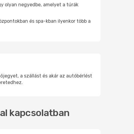
egy olyan negyedbe, amelyet a túrák
központokban és spa-kban ilyenkor több a
egyet, a szállást és akár az autóbérlést
eretedhez.
kal kapcsolatban