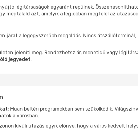
nyújtó légitársaságok egyaránt repülnek. Összehasonlíthat
ogy megtaláld azt, amelyik a legjobban megfelel az utazáso
len járat a legegyszerűbb megoldás. Nincs átszállóterminál,
leten jeleníti meg. Rendezhetsz ár, menetidő vagy légitárs
óló jegyedet
.
an
ókat
: Muan beltéri programokban sem szűkölködik. Világszín
hatók a városban.
ezonon kívüli utazás egyik előnye, hogy a város kedvelt hel