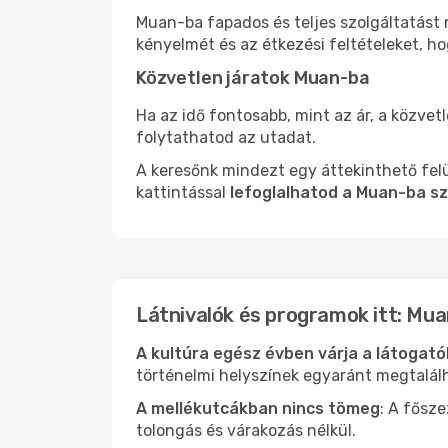
Muan-ba fapados és teljes szolgáltatást 
kényelmét és az étkezési feltételeket, h
Közvetlen járatok Muan-ba
Ha az idő fontosabb, mint az ár, a közvet
folytathatod az utadat.
A keresőnk mindezt egy áttekinthető felü
kattintással
lefoglalhatod a Muan-ba sz
Látnivalók és programok itt: Mu
A kultúra egész évben várja a látogat
történelmi helyszínek egyaránt megtalál
A mellékutcákban nincs tömeg
: A fősz
tolongás és várakozás nélkül.