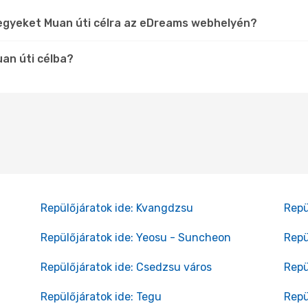
jegyeket Muan úti célra az eDreams webhelyén?
uan úti célba?
Repülőjáratok ide: Kvangdzsu
Repü
Repülőjáratok ide: Yeosu - Suncheon
Repü
Repülőjáratok ide: Csedzsu város
Repü
Repülőjáratok ide: Tegu
Repü