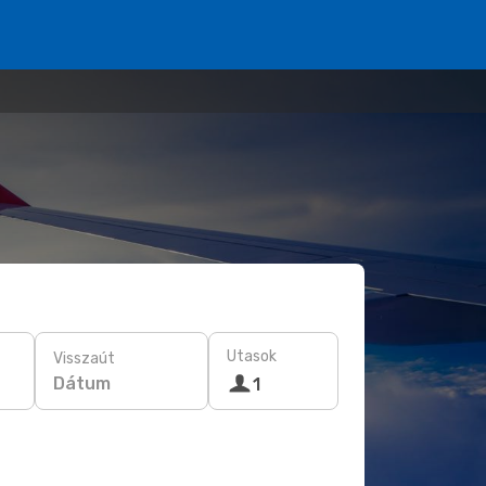
Utasok
Visszaút
Dátum
1