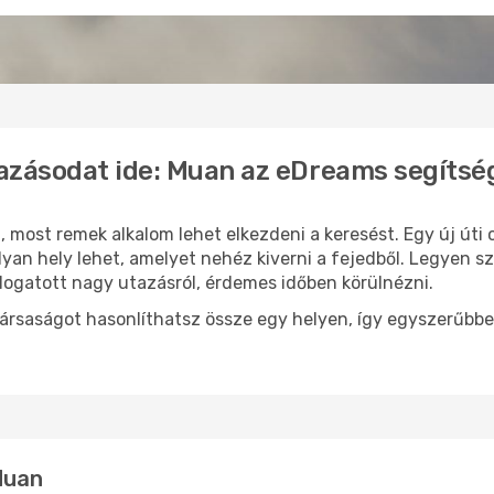
azásodat ide: Muan az eDreams segítsé
n
, most remek alkalom lehet elkezdeni a keresést. Egy új út
an hely lehet, amelyet nehéz kiverni a fejedből. Legyen sz
logatott nagy utazásról, érdemes időben körülnézni.
ársaságot hasonlíthatsz össze egy helyen, így egyszerűbbe
 Muan