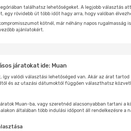
tegóriában találhatsz lehetőségeket. A legjobb választás at
t, egy rövidebb út több időt hagy arra, hogy valóban élvezhe
ok kompromisszumot kötnél, már néhány napos rugalmasság is
vezőbb ajánlatokért.
lásos járatokat ide: Muan
 így valódi választási lehetőséged van. Akár az árat tartod
tól és az utazási dátumoktól függően választhatsz közvetle
áratok Muan-ba, vagy szeretnéd alacsonyabban tartani a kö
akon általában több indulási időpont áll rendelkezésre a na
álasztása