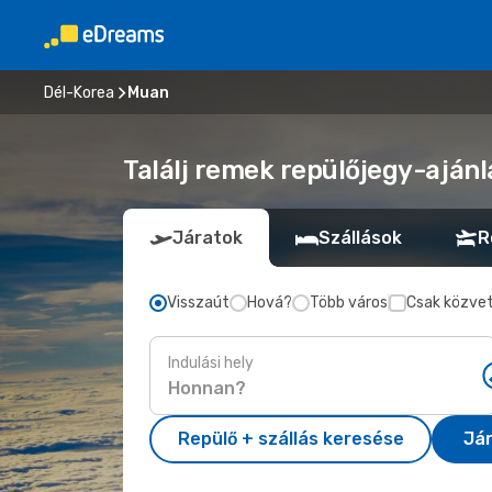
Dél-Korea
Muan
Találj remek repülőjegy-ajánl
Járatok
Szállások
R
Visszaút
Hová?
Több város
Csak közvet
Indulási hely
Repülő + szállás keresése
Já