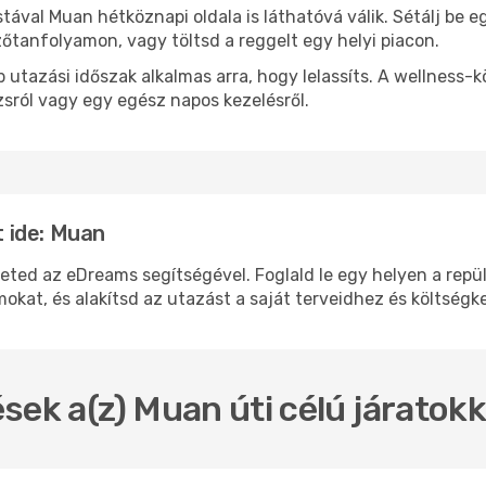
stával Muan hétköznapi oldala is láthatóvá válik. Sétálj be 
zőtanfolyamon, vagy töltsd a reggelt egy helyi piacon.
 utazási időszak alkalmas arra, hogy lelassíts. A wellness-
sról vagy egy egész napos kezelésről.
 ide: Muan
 az eDreams segítségével. Foglald le egy helyen a repülőj
okat, és alakítsd az utazást a saját terveidhez és költségk
sek a(z) Muan úti célú járatok