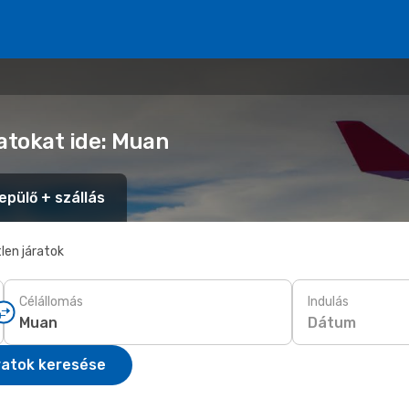
atokat ide: Muan
epülő + szállás
len járatok
Célállomás
Indulás
Dátum
ratok keresése