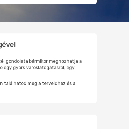
gével
i cél gondolata bármikor meghozhatja a
ó egy gyors városlátogatásról, egy
n találhatod meg a terveidhez és a