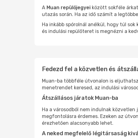
A
Muan repülőjegyei
között sokféle árka
utazás során. Ha az idő számít a legtöbbe
Ha inkább spórolnál anélkül, hogy túl s
és indulási repülőteret is megnézni a ked
Fedezd fel a közvetlen és átszál
Muan-ba többféle útvonalon is eljuthatsz,
menetrendet keresed, az indulási városod
Átszállásos járatok Muan-ba
Ha a városodból nem indulnak közvetlen j
megfontolásra érdemes. Ezeken az útvonal
érezhetően alacsonyabb lehet.
A neked megfelelő légitársaság kiv