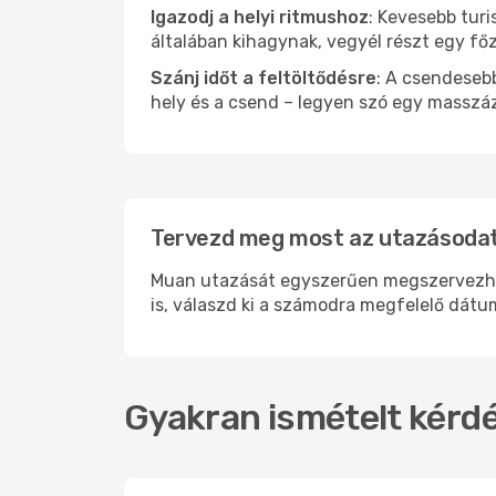
Igazodj a helyi ritmushoz
: Kevesebb turi
általában kihagynak, vegyél részt egy fő
Szánj időt a feltöltődésre
: A csendesebb
hely és a csend – legyen szó egy masszáz
Tervezd meg most az utazásodat
Muan utazását egyszerűen megszervezheted
is, válaszd ki a számodra megfelelő dátum
Gyakran ismételt kérdé