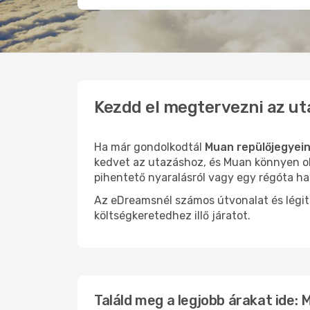
Kezdd el megtervezni az ut
Ha már gondolkodtál
Muan repülőjegyei
kedvet az utazáshoz, és Muan könnyen oly
pihentető nyaralásról vagy egy régóta ha
Az eDreamsnél számos útvonalat és légit
költségkeretedhez illő járatot.
Találd meg a legjobb árakat ide: