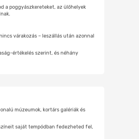
od a poggyászkereteket, az ülőhelyek
dnak.
 nincs várakozás – leszállás után azonnal
aság-értékelés szerint, és néhány
vonalú múzeumok, kortárs galériák és
yszíneit saját tempódban fedezheted fel,