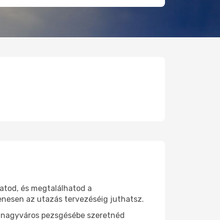
hatod, és megtalálhatod a
yenesen az utazás tervezéséig juthatsz.
gy nagyváros pezsgésébe szeretnéd