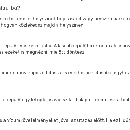
alau-ba?
 szó történelmi helyszínek bejárásáról vagy nemzeti parki tú
, hogyan közlekedsz majd a helyszínen.
 repülőtér is kiszolgálja. A kisebb repülőterek néha alacso
s ezeket is megnézni, mielőtt döntesz.
 már néhány napos eltolással is érezhetően olcsóbb jegyhe
l, a repülőjegy lefoglalásával szilárd alapot teremtesz a töb
és a vízumkövetelményeket jóval az utazás előtt. Ha ezt id