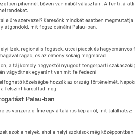
etben pihennél, bőven van miből választani. A fenti járatl
enetrendeket.
al előre szervezel? Keresőnk mindkét esetben megmutatja az
gy átgondold, mit fogsz csinálni Palau-ban.
lyi ízek, regionális fogások, utcai piacok és hagyományos 
magával ragad, és az élmény sokáig megmarad.
n, a táj komoly hegyektől nyugodt tengerparti szakaszokig
án vágyóknak egyaránt van mit felfedezni.
zelfogható közelségbe hozzák az ország történelmét. Napok
 a felszínt karcoltad meg.
átogatást Palau-ban
és vonzereje. Íme egy általános kép arról, mit találhatsz:
 ezek azok a helyek, ahol a helyi szokások még középpontban