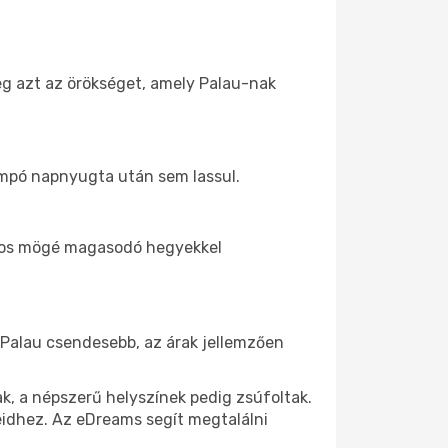
eg azt az örökséget, amely Palau-nak
tempó napnyugta után sem lassul.
város mögé magasodó hegyekkel
l Palau csendesebb, az árak jellemzően
k, a népszerű helyszínek pedig zsúfoltak.
seidhez. Az eDreams segít megtalálni