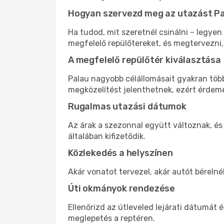
Hogyan szervezd meg az utazást P
Ha tudod, mit szeretnél csinálni – legyen
megfelelő repülőtereket, és megtervezni
A megfelelő repülőtér kiválasztása
Palau nagyobb célállomásait gyakran több
megközelítést jelenthetnek, ezért érdeme
Rugalmas utazási dátumok
Az árak a szezonnal együtt változnak, és
általában kifizetődik.
Közlekedés a helyszínen
Akár vonatot tervezel, akár autót bérelné
Úti okmányok rendezése
Ellenőrizd az útleveled lejárati dátumát 
meglepetés a reptéren.