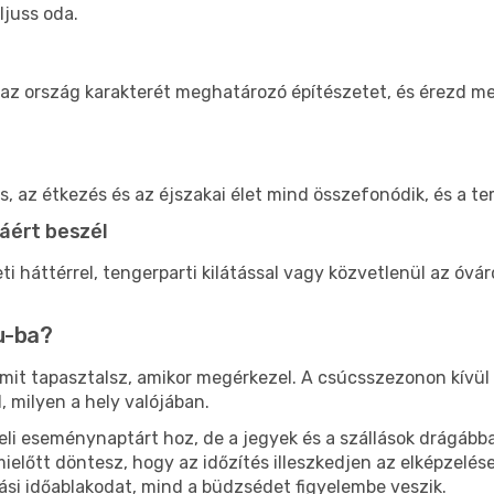
ljuss oda.
 az ország karakterét meghatározó építészetet, és érezd m
ás, az étkezés és az éjszakai élet mind összefonódik, és a 
áért beszél
i háttérrel, tengerparti kilátással vagy közvetlenül az ó
u-ba?
s, mit tapasztalsz, amikor megérkezel. A csúcsszezonon kívü
 milyen a hely valójában.
li eseménynaptárt hoz, de a jegyek és a szállások drágábba
mielőtt döntesz, hogy az időzítés illeszkedjen az elképzelé
ási időablakodat, mind a büdzsédet figyelembe veszik.