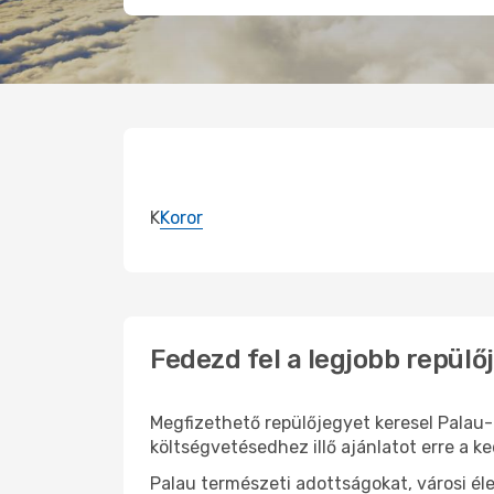
K
Koror
Fedezd fel a legjobb repülő
Megfizethető repülőjegyet keresel Palau-
költségvetésedhez illő ajánlatot erre a k
Palau természeti adottságokat, városi é