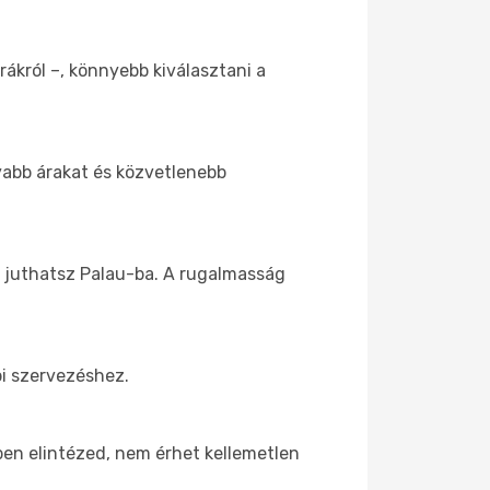
rákról –, könnyebb kiválasztani a
nyabb árakat és közvetlenebb
z juthatsz Palau-ba. A rugalmasság
bi szervezéshez.
őben elintézed, nem érhet kellemetlen