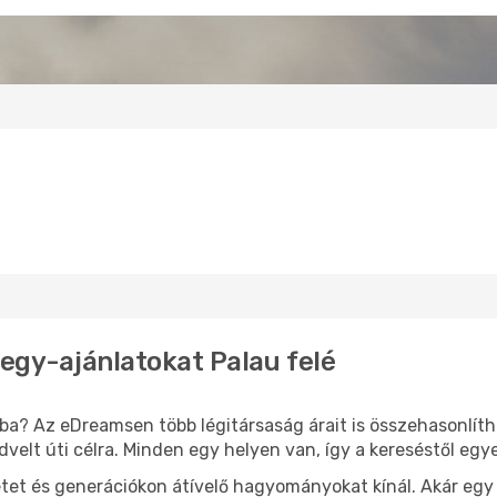
jegy-ajánlatokat Palau felé
ba? Az eDreamsen több légitársaság árait is összehasonlít
edvelt úti célra. Minden egy helyen van, így a kereséstől eg
letet és generációkon átívelő hagyományokat kínál. Akár e