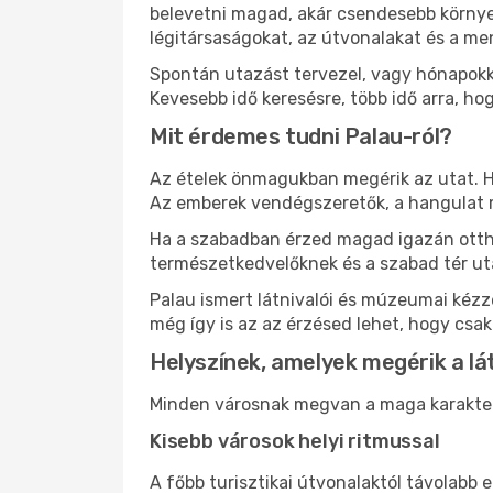
belevetni magad, akár csendesebb környez
légitársaságokat, az útvonalakat és a m
Spontán utazást tervezel, vagy hónapokk
Kevesebb idő keresésre, több idő arra, ho
Mit érdemes tudni Palau-ról?
Az ételek önmagukban megérik az utat. He
Az emberek vendégszeretők, a hangulat 
Ha a szabadban érzed magad igazán ottho
természetkedvelőknek és a szabad tér ut
Palau ismert látnivalói és múzeumai kéz
még így is az az érzésed lehet, hogy csak
Helyszínek, amelyek megérik a l
Minden városnak megvan a maga karaktere 
Kisebb városok helyi ritmussal
A főbb turisztikai útvonalaktól távolabb