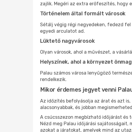
zajlik. Megéri az extra erőfeszítés, hogy e
Történelem által formált városok
Sétálj végig régi negyedeken, fedezd fel
egyedi arculatot ad.
Lüktető nagyvárosok
Olyan városok, ahol a művészet, a vásárl
Helyszínek, ahol a környezet önmag
Palau számos városa lenyűgöző természet
rendelkezik.
Mikor érdemes jegyet venni Pala
Az időzítés befolyásolja az árat és azt i
alacsonyabbak, és jobban megismerheted,
A csúcsszezon megbízható időjárást és te
Nézd meg Palau időjárási sajátosságait, 
azokat a járatokat, amelyek mind az utaz