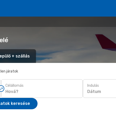
elé
epülő + szállás
len járatok
Célállomás
Indulás
Dátum
ratok keresése