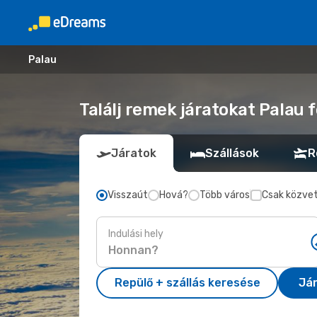
Palau
Találj remek járatokat Palau f
Járatok
Szállások
R
Visszaút
Hová?
Több város
Csak közvet
Indulási hely
Repülő + szállás keresése
Já