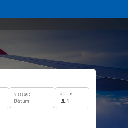
Utasok
Visszaút
Dátum
1