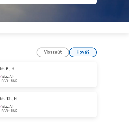
Visszaút
Hová?
kt. 5., H
t. 16., Sze
Wizz Air
PAR
- BUD
kt. 12., H
Wizz Air
PAR
- BUD
22., Cs