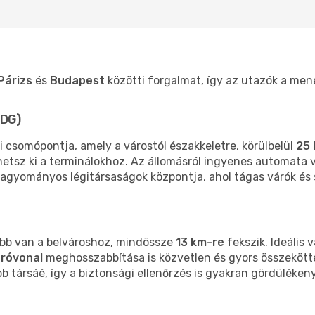
Párizs
és
Budapest
közötti forgalmat, így az utazók a me
CDG)
 csomópontja, amely a várostól északkeletre, körülbelül
25 
hetsz ki a terminálokhoz. Az állomásról ingyenes automata 
 hagyományos légitársaságok központja, ahol tágas várók és 
lebb van a belvároshoz, mindössze
13 km-re
fekszik. Ideális 
róvonal
meghosszabbítása is közvetlen és gyors összekötte
 társáé, így a biztonsági ellenőrzés is gyakran gördüléken