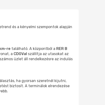
netrend és a kényelmi szempontok alapján
km-re
található. A központból a
RER B
vonat, a
CDGVal
szállítja az utasokat az
számos üzlet áll rendelkezésre az indulás
választás, ha gyorsan szeretnél kijutni,
tést biztosít. A terminálok elrendezése
yebb.