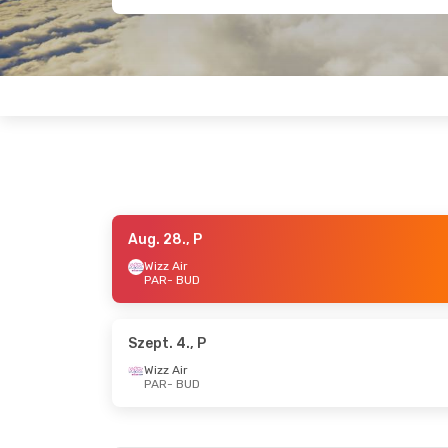
Aug. 28., P
Szept. 18., P
- Szept. 21., H
Okt. 29.
Wizz Air
PAR
- BUD
Wizz Air
Wizz Ai
PAR
- BUD
PAR
- 
Wizz Air
Easyje
BUD
- PAR
BUD
- 
Szept. 4., P
Wizz Air
PAR
- BUD
Okt. 7., Sze
- Okt. 9., P
Aug. 31.
Wizz Air
Wizz Ai
PAR
- BUD
PAR
- 
Easyjet
Wizz Ai