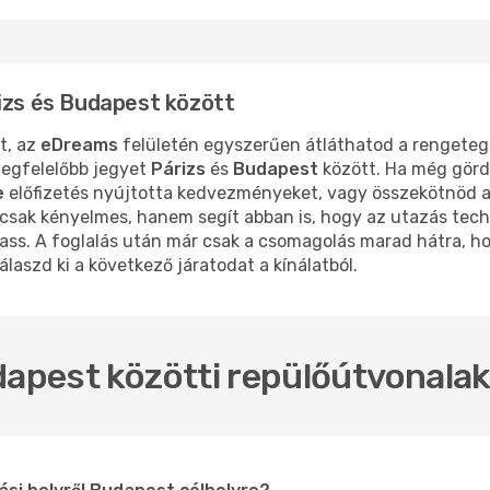
izs és Budapest között
t, az
eDreams
felületén egyszerűen átláthatod a rengeteg 
egfelelőbb jegyet
Párizs
és
Budapest
között. Ha még görd
e
előfizetés nyújtotta kedvezményeket, vagy összekötnöd a 
ak kényelmes, hanem segít abban is, hogy az utazás techni
ss. A foglalás után már csak a csomagolás marad hátra, h
laszd ki a következő járatodat a kínálatból.
dapest közötti repülőútvonalak