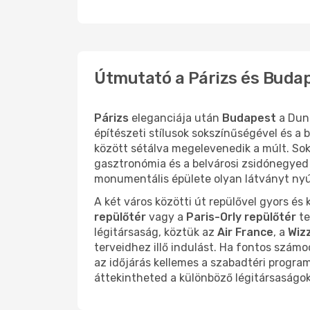
Útmutató a Párizs és Budap
Párizs
eleganciája után
Budapest
a Duna
építészeti stílusok sokszínűségével és a 
között sétálva megelevenedik a múlt. Soka
gasztronómia és a belvárosi zsidónegyed k
monumentális épülete olyan látványt nyúj
A két város közötti út repülővel gyors és
repülőtér
vagy a
Paris-Orly repülőtér
te
légitársaság, köztük az
Air France
, a
Wizz
terveidhez illő indulást. Ha fontos szám
az időjárás kellemes a szabadtéri progr
áttekintheted a különböző légitársaságok