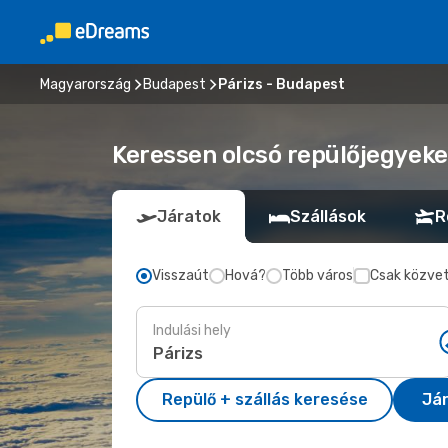
Magyarország
Budapest
Párizs - Budapest
Keressen olcsó repülőjegyeke
Járatok
Szállások
R
Visszaút
Hová?
Több város
Csak közvet
Indulási hely
Repülő + szállás keresése
Já