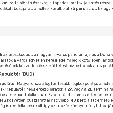
 km-re
található északra, a fapados járatok jelentős része
edikált buszjárat, amellyel körülbelül
75 perc
az út. Ez egy k
i az ereszkedést, a magyar főváros panorámája és a Duna v
járatok a város egyetlen kereskedelmi légikikötőjében lando
hetőségek közvetlen összeköttetést biztosítanak a központt
Repülőtér (BUD)
epülőtér
Magyarország legfontosabb légiközpontja, amely k
s-i repülőtér
felől érkező járatok a
2A
vagy a
2B
terminálra
 csarnokban találkoznak. Ez a terület számos éttermet és ü
ésű közvetlen buszjárattal nagyjából
40 perc
alatt érhető e
ség is rendelkezésre áll, így az utazók könnyen folytathatjá