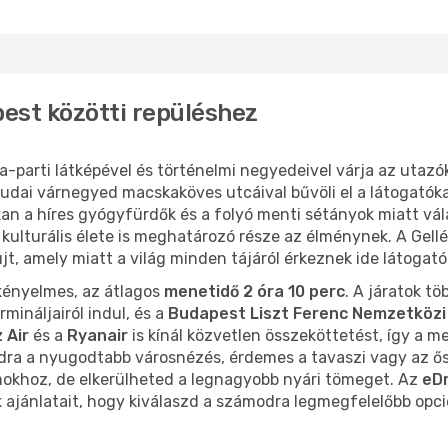
est közötti repüléshez
-parti látképével és történelmi negyedeivel várja az utazó
budai várnegyed macskaköves utcáival bűvöli el a látogatóka
n a híres gyógyfürdők és a folyó menti sétányok miatt válas
ulturális élete is meghatározó része az élménynek. A Gellér
t, amely miatt a világ minden tájáról érkeznek ide látogató
 kényelmes, az átlagos
menetidő 2 óra 10 perc
. A járatok t
rmináljairól indul, és a
Budapest Liszt Ferenc Nemzetközi
 Air
és a
Ryanair
is kínál közvetlen összeköttetést, így a 
odra a nyugodtabb városnézés, érdemes a tavaszi vagy az ős
amokhoz, de elkerülheted a legnagyobb nyári tömeget. Az
eD
 ajánlatait, hogy kiválaszd a számodra legmegfelelőbb opci