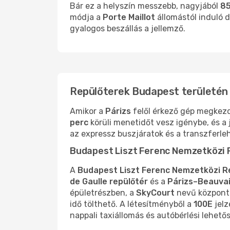
Bár ez a helyszín messzebb, nagyjából
85
módja a
Porte Maillot
állomástól induló d
gyalogos beszállás a jellemző.
Repülőterek Budapest területén
Amikor a
Párizs
felől érkező gép megkezd
perc
körüli menetidőt vesz igénybe, és a 
az expressz buszjáratok és a transzferle
Budapest Liszt Ferenc Nemzetközi 
A
Budapest Liszt Ferenc Nemzetközi R
de Gaulle repülőtér
és a
Párizs–Beauvai
épületrészben, a
SkyCourt
nevű központi
idő tölthető. A létesítményből a
100E
jelz
nappali taxiállomás és autóbérlési lehető