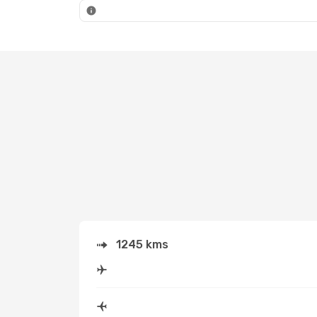
BUD
- PAR
BUD
- 
1245 kms