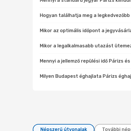
Mennyi a standard jegyár Párizs kiindul
Hogyan találhatja meg a legkedvezőbb 
Mikor az optimális időpont a jegyvásár
Mikor a legalkalmasabb utazást üteme
Mennyi a jellemző repülési idő Párizs 
Milyen Budapest éghajlata Párizs égha
Népszerű útvonalak
További nép