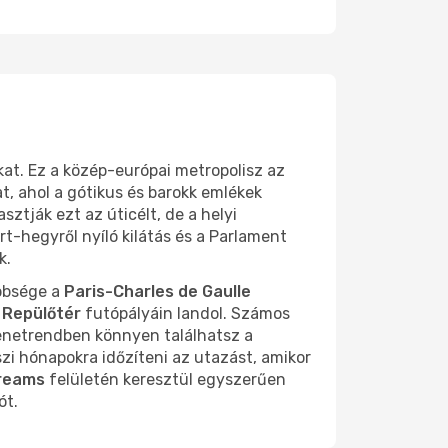
kat. Ez a közép-európai metropolisz az
t, ahol a gótikus és barokk emlékek
ztják ezt az úticélt, de a helyi
t-hegyről nyíló kilátás és a Parlament
k.
öbbsége a
Paris-Charles de Gaulle
 Repülőtér
futópályáin landol. Számos
menetrendben könnyen találhatsz a
zi hónapokra időzíteni az utazást, amikor
reams
felületén keresztül egyszerűen
ót.