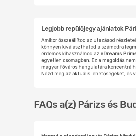
Legjobb repülőjegy ajánlatok Pár
Amikor összeállítod az utazásod részletei
könnyen kiválaszthatod a számodra legm
érdemes kihasználnod az
eDreams Prim
egyetlen csomagban. Ez a megoldás nemcs
magyar főváros hangulatára koncentrálha
Nézd meg az aktuális lehetőségeket, és vá
FAQs a(z) Párizs és Bu