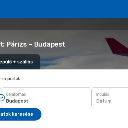
t: Párizs – Budapest
epülő + szállás
len járatok
Célállomás
Indulás
Dátum
ratok keresése