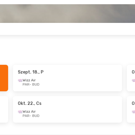
Szept. 18., P
O
, Cs
- Nov. 2., H
Szept. 14., H
- Szep
Wizz Air
PAR
- BUD
r
Easyjet
BUD
PAR
- BUD
t
Wizz Air
PAR
BUD
- PAR
Okt. 22., Cs
O
Wizz Air
PAR
- BUD
, H
- Szept. 4., P
Okt. 21., Sze
- Okt. 
r
Wizz Air
BUD
PAR
- BUD
r
Air Serbia
1