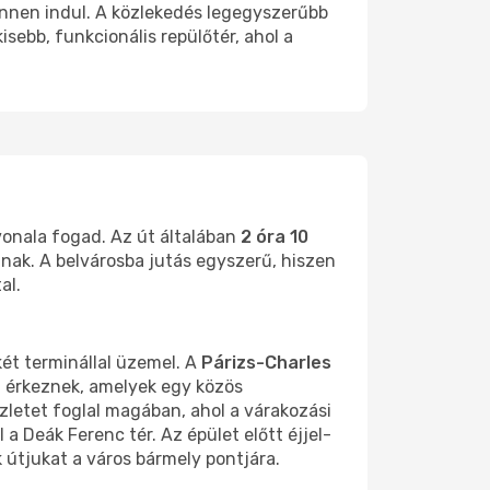
 innen indul. A közlekedés legegyszerűbb
isebb, funkcionális repülőtér, ahol a
onala fogad. Az út általában
2 óra 10
lnak. A belvárosba jutás egyszerű, hiszen
al.
ét terminállal üzemel. A
Párizs-Charles
 érkeznek, amelyek egy közös
zletet foglal magában, ahol a várakozási
l a Deák Ferenc tér. Az épület előtt éjjel-
k útjukat a város bármely pontjára.