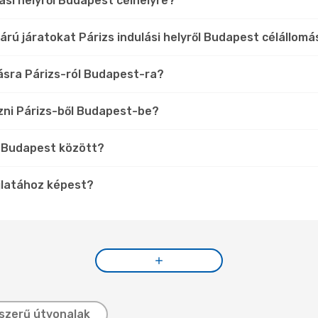
ási helyről Budapest célhelyre?
árú járatokat Párizs indulási helyről Budapest célállom
lásra Párizs-ról Budapest-ra?
zni Párizs-ből Budapest-be?
és Budapest között?
jlatához képest?
szerű útvonalak