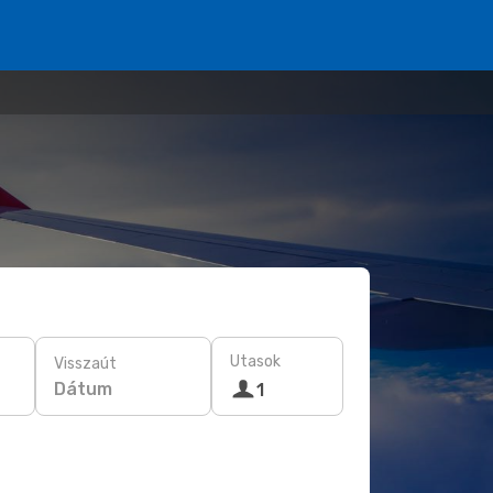
Utasok
Visszaút
Dátum
1