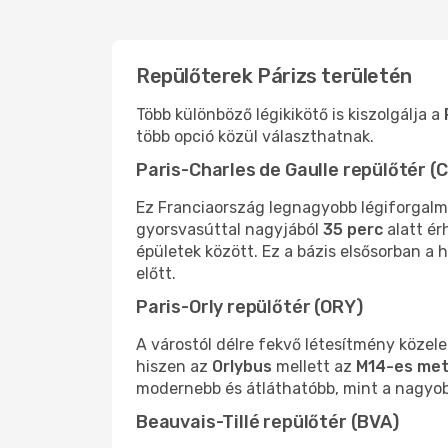
Repülőterek Párizs területén
Több különböző légikikötő is kiszolgálja a
több opció közül választhatnak.
Paris-Charles de Gaulle repülőtér (
Ez Franciaország legnagyobb légiforgalmi
gyorsvasúttal nagyjából
35 perc
alatt ér
épületek között. Ez a bázis elsősorban a
előtt.
Paris-Orly repülőtér (ORY)
A várostól délre fekvő létesítmény köze
hiszen az
Orlybus
mellett az
M14-es met
modernebb és átláthatóbb, mint a nagyobb
Beauvais-Tillé repülőtér (BVA)