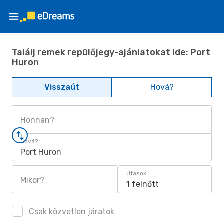
Találj remek repülőjegy-ajánlatokat ide: Port
Huron
Visszaút
Hová?
Honnan?
Hová?
Port Huron
Utasok
Mikor?
1 felnőtt
Csak közvetlen járatok