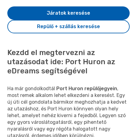
Járatok keresése
Repülő + szállás keresése
Kezdd el megtervezni az
utazásodat ide: Port Huron az
eDreams segítségével
Ha már gondolkodtál
Port Huron repülőjegyein
,
most remek alkalom lehet elkezdeni a keresést. Egy
új úti cél gondolata bármikor meghozhatja a kedvet
az utazáshoz, és Port Huron könnyen olyan hely
lehet, amelyet nehéz kiverni a fejedből. Legyen szó
egy gyors városlátogatásról, egy pihentető
nyaralásról vagy egy régóta halogatott nagy
utazásról, érdemes időben körülnézni.