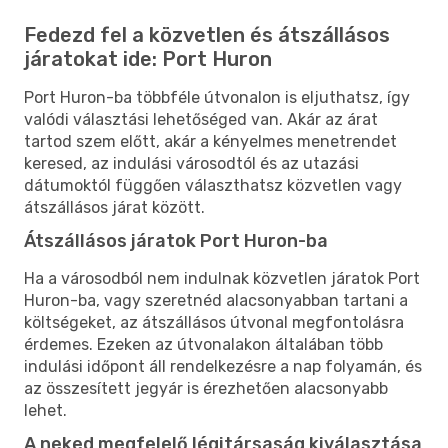
Fedezd fel a közvetlen és átszállásos
járatokat ide: Port Huron
Port Huron-ba többféle útvonalon is eljuthatsz, így
valódi választási lehetőséged van. Akár az árat
tartod szem előtt, akár a kényelmes menetrendet
keresed, az indulási városodtól és az utazási
dátumoktól függően választhatsz közvetlen vagy
átszállásos járat között.
Átszállásos járatok Port Huron-ba
Ha a városodból nem indulnak közvetlen járatok Port
Huron-ba, vagy szeretnéd alacsonyabban tartani a
költségeket, az átszállásos útvonal megfontolásra
érdemes. Ezeken az útvonalakon általában több
indulási időpont áll rendelkezésre a nap folyamán, és
az összesített jegyár is érezhetően alacsonyabb
lehet.
A neked megfelelő légitársaság kiválasztása