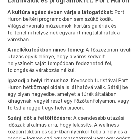
Látnivalók és programok itt: Port Huron
A kultúra egész évben várja a látogatókat
: Port
Huron beltéri programokban sem szűkölködik.
Világszínvonalú múzeumok, kortárs galériák és
történelmi helyszínek egyaránt megtalálhatók a
városban.
A mellékutcákban nincs tömeg
: A főszezonon kívüli
utazás egyik előnye, hogy a város kedvelt
helyszíneit saját tempódban fedezheted fel,
tolongás és várakozás nélkül.
Igazodj a helyi ritmushoz
: Kevesebb turistával Port
Huron hétköznapi oldala is láthatóvá válik. Sétálj be
egy olyan negyedbe, amelyet a túrák általában
kihagynak, vegyél részt egy főzőtanfolyamon, vagy
töltsd a reggelt egy helyi piacon.
Szánj időt a feltöltődésre
: A csendesebb utazási
időszak alkalmas arra, hogy lelassíts. A wellness-
központokban és spa-kban ilyenkor több a hely és a
csend – legyen szó egy masszázsról vagy egy egész