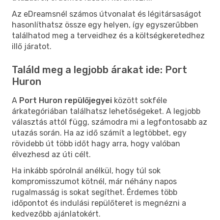
Az eDreamsnél számos útvonalat és légitársaságot
hasonlíthatsz össze egy helyen, így egyszerűbben
találhatod meg a terveidhez és a költségkeretedhez
illő járatot.
Találd meg a legjobb árakat ide: Port
Huron
A
Port Huron repülőjegyei
között sokféle
árkategóriában találhatsz lehetőségeket. A legjobb
választás attól függ, számodra mi a legfontosabb az
utazás során. Ha az idő számít a legtöbbet, egy
rövidebb út több időt hagy arra, hogy valóban
élvezhesd az úti célt.
Ha inkább spórolnál anélkül, hogy túl sok
kompromisszumot kötnél, már néhány napos
rugalmasság is sokat segíthet. Érdemes több
időpontot és indulási repülőteret is megnézni a
kedvezőbb ajánlatokért.