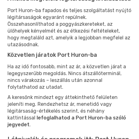
Port Huron-ba fapados és teljes szolgáltatást nyújtó
légitársaságok egyaránt repülnek.
Összehasonlíthatod a poggyászkereteket, az
ülőhelyek kényelmét és az étkezési feltételeket,
hogy megtaláld azt, amelyik a legjobban megfelel az
utazásodnak.
Közvetlen járatok Port Huron-ba
Ha az idő fontosabb, mint az ár, a közvetlen járat a
legegyszerűbb megoldás. Nincs átszállóterminál,
nincs várakozás – leszállás után azonnal
folytathatod az utadat.
A keresőnk mindezt egy áttekinthető felületen
jeleníti meg. Rendezhetsz ár, menetidő vagy
légitársaság-értékelés szerint, és néhány
kattintással
lefoglalhatod a Port Huron-ba szóló
jegyedet
.