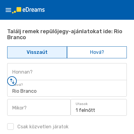
Találj remek repülőjegy-ajánlatokat ide: Rio
Branco
Visszaút
Hová?
Honnan?
Hová?
Rio Branco
Utasok
Mikor?
1 felnőtt
Csak közvetlen járatok