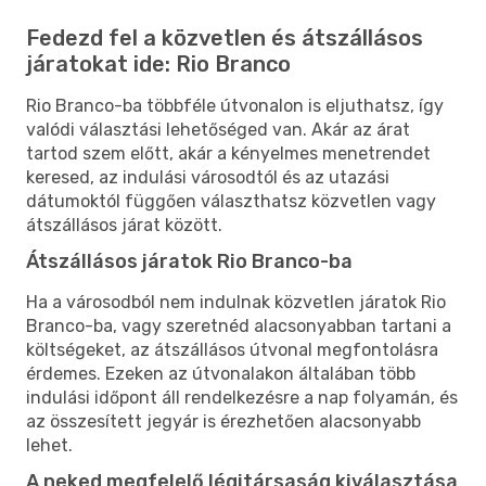
Fedezd fel a közvetlen és átszállásos
járatokat ide: Rio Branco
Rio Branco-ba többféle útvonalon is eljuthatsz, így
valódi választási lehetőséged van. Akár az árat
tartod szem előtt, akár a kényelmes menetrendet
keresed, az indulási városodtól és az utazási
dátumoktól függően választhatsz közvetlen vagy
átszállásos járat között.
Átszállásos járatok Rio Branco-ba
Ha a városodból nem indulnak közvetlen járatok Rio
Branco-ba, vagy szeretnéd alacsonyabban tartani a
költségeket, az átszállásos útvonal megfontolásra
érdemes. Ezeken az útvonalakon általában több
indulási időpont áll rendelkezésre a nap folyamán, és
az összesített jegyár is érezhetően alacsonyabb
lehet.
A neked megfelelő légitársaság kiválasztása