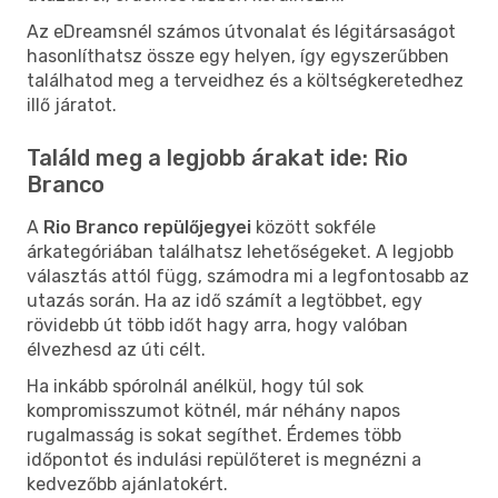
Az eDreamsnél számos útvonalat és légitársaságot
hasonlíthatsz össze egy helyen, így egyszerűbben
találhatod meg a terveidhez és a költségkeretedhez
illő járatot.
Találd meg a legjobb árakat ide: Rio
Branco
A
Rio Branco repülőjegyei
között sokféle
árkategóriában találhatsz lehetőségeket. A legjobb
választás attól függ, számodra mi a legfontosabb az
utazás során. Ha az idő számít a legtöbbet, egy
rövidebb út több időt hagy arra, hogy valóban
élvezhesd az úti célt.
Ha inkább spórolnál anélkül, hogy túl sok
kompromisszumot kötnél, már néhány napos
rugalmasság is sokat segíthet. Érdemes több
időpontot és indulási repülőteret is megnézni a
kedvezőbb ajánlatokért.