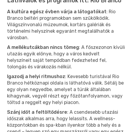
Látnivalók és programok itt: Rio Branco
A kultúra egész évben várja a látogatókat
: Rio
Branco beltéri programokban sem szűkölködik.
Világszínvonalú múzeumok, kortárs galériák és
történelmi helyszínek egyaránt megtalálhatók a
városban.
A mellékutcákban nincs tömeg
: A főszezonon kívüli
utazás egyik előnye, hogy a város kedvelt
helyszíneit saját tempódban fedezheted fel,
tolongás és várakozás nélkül.
Igazodj a helyi ritmushoz
: Kevesebb turistával Rio
Branco hétköznapi oldala is láthatóvá válik. Sétálj be
egy olyan negyedbe, amelyet a túrák általában
kihagynak, vegyél részt egy főzőtanfolyamon, vagy
töltsd a reggelt egy helyi piacon.
Szánj időt a feltöltődésre
: A csendesebb utazási
időszak alkalmas arra, hogy lelassíts. A wellness-
központokban és spa-kban ilyenkor több a hely és a
csend – legyen szó egy masszázsról vagy egy egész