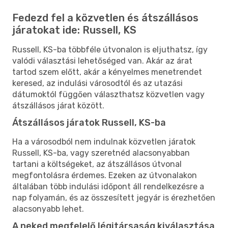
Fedezd fel a közvetlen és átszállásos
járatokat ide: Russell, KS
Russell, KS-ba többféle útvonalon is eljuthatsz, így
valódi választási lehetőséged van. Akár az árat
tartod szem előtt, akár a kényelmes menetrendet
keresed, az indulási városodtól és az utazási
dátumoktól függően választhatsz közvetlen vagy
átszállásos járat között.
Átszállásos járatok Russell, KS-ba
Ha a városodból nem indulnak közvetlen járatok
Russell, KS-ba, vagy szeretnéd alacsonyabban
tartani a költségeket, az átszállásos útvonal
megfontolásra érdemes. Ezeken az útvonalakon
általában több indulási időpont áll rendelkezésre a
nap folyamán, és az összesített jegyár is érezhetően
alacsonyabb lehet.
A neked megfelelő légitársaság kiválasztása