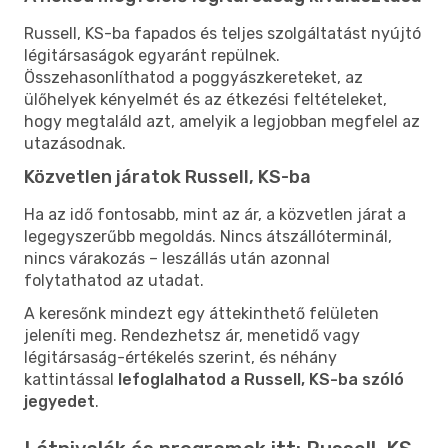
Russell, KS-ba fapados és teljes szolgáltatást nyújtó
légitársaságok egyaránt repülnek.
Összehasonlíthatod a poggyászkereteket, az
ülőhelyek kényelmét és az étkezési feltételeket,
hogy megtaláld azt, amelyik a legjobban megfelel az
utazásodnak.
Közvetlen járatok Russell, KS-ba
Ha az idő fontosabb, mint az ár, a közvetlen járat a
legegyszerűbb megoldás. Nincs átszállóterminál,
nincs várakozás – leszállás után azonnal
folytathatod az utadat.
A keresőnk mindezt egy áttekinthető felületen
jeleníti meg. Rendezhetsz ár, menetidő vagy
légitársaság-értékelés szerint, és néhány
kattintással
lefoglalhatod a Russell, KS-ba szóló
jegyedet
.