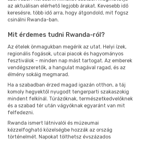
az aktuálisan elérhető legjobb árakat. Kevesebb idő
keresésre, több idő arra, hogy átgondold, mit fogsz
csinálni Rwanda-ban.
Mit érdemes tudni Rwanda-ról?
Az ételek önmagukban megérik az utat. Helyi ízek,
regionális fogások, utcai piacok és hagyományos
fesztiválok – minden nap mást tartogat. Az emberek
vendégszeretők, a hangulat magával ragad, és az
élmény sokáig megmarad.
Ha a szabadban érzed magad igazán otthon, a táj
komoly hegyektől nyugodt tengerparti szakaszokig
mindent felkínál. Túrázóknak, természetkedvelőknek
és a szabad tér után vágyóknak egyaránt van mit
felfedezni.
Rwanda ismert látnivalói és múzeumai
kézzelfogható közelségbe hozzák az ország
történelmét. Napokat tölthetsz évszázados