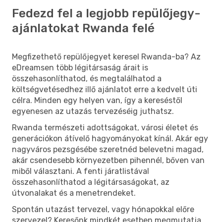
Fedezd fel a legjobb repülőjegy-
ajánlatokat Rwanda felé
Megfizethető repülőjegyet keresel Rwanda-ba? Az
eDreamsen több légitársaság árait is
összehasonlíthatod, és megtalálhatod a
költségvetésedhez illő ajánlatot erre a kedvelt úti
célra. Minden egy helyen van, így a kereséstől
egyenesen az utazás tervezéséig juthatsz.
Rwanda természeti adottságokat, városi életet és
generációkon átívelő hagyományokat kínál. Akár egy
nagyváros pezsgésébe szeretnéd belevetni magad,
akár csendesebb környezetben pihennél, bőven van
miből választani. A fenti járatlistával
összehasonlíthatod a légitársaságokat, az
útvonalakat és a menetrendeket.
Spontán utazást tervezel, vagy hónapokkal előre
szervezel? Keresőnk mindkét esetben megmutatja