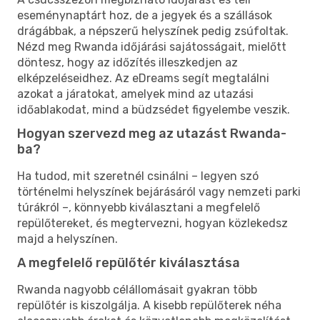
eseménynaptárt hoz, de a jegyek és a szállások
drágábbak, a népszerű helyszínek pedig zsúfoltak.
Nézd meg Rwanda időjárási sajátosságait, mielőtt
döntesz, hogy az időzítés illeszkedjen az
elképzeléseidhez. Az eDreams segít megtalálni
azokat a járatokat, amelyek mind az utazási
időablakodat, mind a büdzsédet figyelembe veszik.
Hogyan szervezd meg az utazást Rwanda-
ba?
Ha tudod, mit szeretnél csinálni – legyen szó
történelmi helyszínek bejárásáról vagy nemzeti parki
túrákról –, könnyebb kiválasztani a megfelelő
repülőtereket, és megtervezni, hogyan közlekedsz
majd a helyszínen.
A megfelelő repülőtér kiválasztása
Rwanda nagyobb célállomásait gyakran több
repülőtér is kiszolgálja. A kisebb repülőterek néha