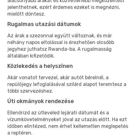
alacsonyabb árakat és közvetlenebb megközelítést
jelenthetnek, ezért érdemes ezeket is megnézni,
mielőtt döntesz.
Rugalmas utazási dátumok
Az árak a szezonnal együtt változnak, és már
néhány napos eltolással is érezhetően olcsóbb
jegyhez juthatsz Rwanda-ba. A rugalmasság
általában kifizetődik.
Közlekedés a helyszínen
Akár vonatot tervezel, akár autót bérelnél, a
repülőjegy lefoglalásával szilárd alapot teremtesz a
többi szervezéshez.
Úti okmányok rendezése
Ellenőrizd az útleveled lejárati dátumát és a
vízumkövetelményeket jóval az utazás előtt. Ha ezt
időben elintézed, nem érhet kellemetlen meglepetés
a reptéren.