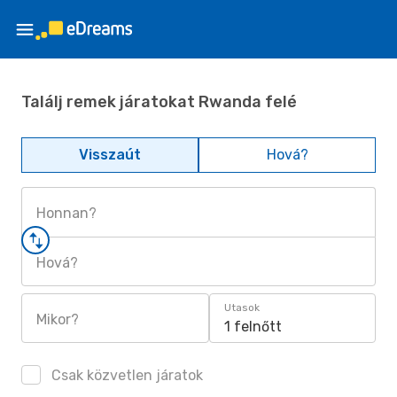
Találj remek járatokat Rwanda felé
Visszaút
Hová?
Honnan?
Hová?
Utasok
Mikor?
1 felnőtt
Csak közvetlen járatok