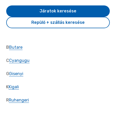
Járatok keresése
Repülő + szállás keresése
B
Butare
C
Cyangugu
G
Gisenyi
K
Kigali
R
Ruhengeri