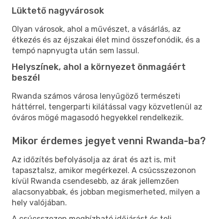
Lüktető nagyvárosok
Olyan városok, ahol a művészet, a vásárlás, az
étkezés és az éjszakai élet mind összefonódik, és a
tempó napnyugta után sem lassul.
Helyszínek, ahol a környezet önmagáért
beszél
Rwanda számos városa lenyűgöző természeti
háttérrel, tengerparti kilátással vagy közvetlenül az
óváros mögé magasodó hegyekkel rendelkezik.
Mikor érdemes jegyet venni Rwanda-ba?
Az időzítés befolyásolja az árat és azt is, mit
tapasztalsz, amikor megérkezel. A csúcsszezonon
kívül Rwanda csendesebb, az árak jellemzően
alacsonyabbak, és jobban megismerheted, milyen a
hely valójában.
A csúcsszezon megbízható időjárást és teli