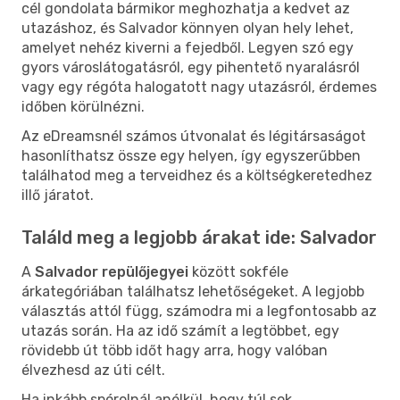
cél gondolata bármikor meghozhatja a kedvet az
utazáshoz, és Salvador könnyen olyan hely lehet,
amelyet nehéz kiverni a fejedből. Legyen szó egy
gyors városlátogatásról, egy pihentető nyaralásról
vagy egy régóta halogatott nagy utazásról, érdemes
időben körülnézni.
Az eDreamsnél számos útvonalat és légitársaságot
hasonlíthatsz össze egy helyen, így egyszerűbben
találhatod meg a terveidhez és a költségkeretedhez
illő járatot.
Találd meg a legjobb árakat ide: Salvador
A
Salvador repülőjegyei
között sokféle
árkategóriában találhatsz lehetőségeket. A legjobb
választás attól függ, számodra mi a legfontosabb az
utazás során. Ha az idő számít a legtöbbet, egy
rövidebb út több időt hagy arra, hogy valóban
élvezhesd az úti célt.
Ha inkább spórolnál anélkül, hogy túl sok