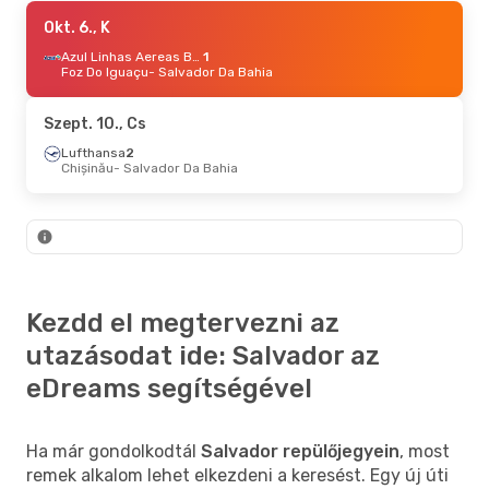
Szept. 3., Cs
Okt. 6., K
- Szept. 7., H
LATAM Airlines
1
Azul Linhas Aereas Brasileiras
1
Rio De Janeiro
Foz Do Iguaçu
- Salvador Da Bahia
- Salvador Da Bahia
Gol
Salvador Da Bahia
- Rio De Janeiro
Szept. 10., Cs
Lufthansa
2
Chișinău
- Salvador Da Bahia
Kezdd el megtervezni az
utazásodat ide: Salvador az
eDreams segítségével
Ha már gondolkodtál
Salvador repülőjegyein
, most
remek alkalom lehet elkezdeni a keresést. Egy új úti