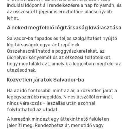
indulási időpont áll rendelkezésre a nap folyamán, és
az összesített jegyár is érezhetően alacsonyabb
lehet.
A neked megfelelő légitársaság kiválasztása
Salvador-ba fapados és teljes szolgáltatást nyújtó
légitársaságok egyaránt repülnek.
Összehasonlíthatod a poggyászkereteket, az
ülőhelyek kényelmét és az étkezési feltételeket,
hogy megtaláld azt, amelyik a legjobban megfelel az
utazásodnak.
Közvetlen járatok Salvador-ba
Ha az idő fontosabb, mint az ár, a közvetlen járat a
legegyszerűbb megoldás. Nincs átszállóterminál,
nincs várakozás – leszállás után azonnal
folytathatod az utadat.
A keresőnk mindezt egy áttekinthető felületen
jeleníti meg. Rendezhetsz ár, menetidő vagy