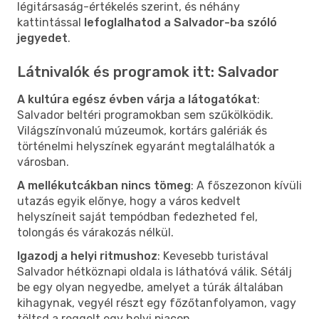
légitársaság-értékelés szerint, és néhány
kattintással
lefoglalhatod a Salvador-ba szóló
jegyedet
.
Látnivalók és programok itt: Salvador
A kultúra egész évben várja a látogatókat
:
Salvador beltéri programokban sem szűkölködik.
Világszínvonalú múzeumok, kortárs galériák és
történelmi helyszínek egyaránt megtalálhatók a
városban.
A mellékutcákban nincs tömeg
: A főszezonon kívüli
utazás egyik előnye, hogy a város kedvelt
helyszíneit saját tempódban fedezheted fel,
tolongás és várakozás nélkül.
Igazodj a helyi ritmushoz
: Kevesebb turistával
Salvador hétköznapi oldala is láthatóvá válik. Sétálj
be egy olyan negyedbe, amelyet a túrák általában
kihagynak, vegyél részt egy főzőtanfolyamon, vagy
töltsd a reggelt egy helyi piacon.