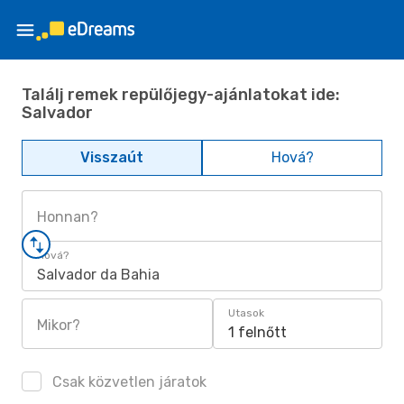
Találj remek repülőjegy-ajánlatokat ide:
Salvador
Visszaút
Hová?
Honnan?
Hová?
Salvador da Bahia
Utasok
Mikor?
1 felnőtt
Csak közvetlen járatok