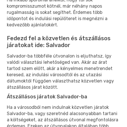
kompromisszumot kötnél, már néhány napos
rugalmasság is sokat segíthet. Érdemes több
időpontot és indulási repülőteret is megnézni a
kedvezőbb ajánlatokért.
Fedezd fel a közvetlen és átszállásos
járatokat ide: Salvador
Salvador-ba többféle útvonalon is eljuthatsz, így
valódi választási lehetőséged van. Akár az árat
tartod szem előtt, akár a kényelmes menetrendet
keresed, az indulási városodtól és az utazási
dátumoktól függően választhatsz közvetlen vagy
átszállásos járat között.
Átszállásos járatok Salvador-ba
Ha a városodból nem indulnak közvetlen járatok
Salvador-ba, vagy szeretnéd alacsonyabban tartani
a költségeket, az átszállásos útvonal megfontolásra
érdemes. Ezeken az útvonalakon általában több