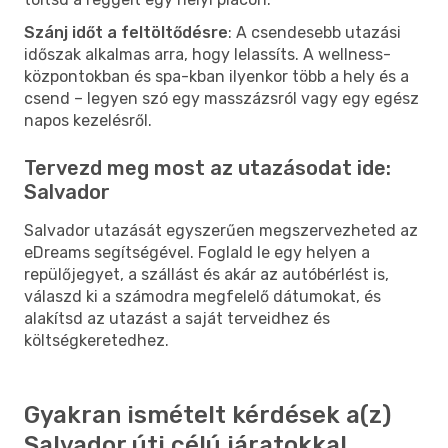
Szánj időt a feltöltődésre
: A csendesebb utazási
időszak alkalmas arra, hogy lelassíts. A wellness-
központokban és spa-kban ilyenkor több a hely és a
csend – legyen szó egy masszázsról vagy egy egész
napos kezelésről.
Tervezd meg most az utazásodat ide:
Salvador
Salvador utazását egyszerűen megszervezheted az
eDreams segítségével. Foglald le egy helyen a
repülőjegyet, a szállást és akár az autóbérlést is,
válaszd ki a számodra megfelelő dátumokat, és
alakítsd az utazást a saját terveidhez és
költségkeretedhez.
Gyakran ismételt kérdések a(z)
Salvador úti célú járatokkal