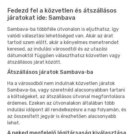
Fedezd fel a közvetlen és átszállásos
járatokat ide: Sambava
Sambava-ba többféle útvonalon is eljuthatsz, így
valódi választási lehetőséged van. Akár az árat
tartod szem előtt, akár a kényelmes menetrendet
keresed, az indulási városodtól és az utazási
dátumoktól függően választhatsz közvetlen vagy
átszállásos járat között.
Átszállásos járatok Sambava-ba
Ha a városodból nem indulnak közvetlen járatok
Sambava-ba, vagy szeretnéd alacsonyabban tartani
a költségeket, az átszállásos útvonal megfontolásra
érdemes. Ezeken az útvonalakon általában több
indulási időpont áll rendelkezésre a nap folyamán, és
az összesített jegyár is érezhetően alacsonyabb
lehet.
A neked megfelelő légitársaság kiválasztása