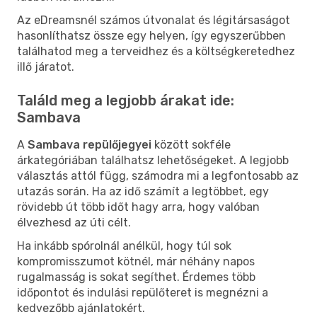
Az eDreamsnél számos útvonalat és légitársaságot
hasonlíthatsz össze egy helyen, így egyszerűbben
találhatod meg a terveidhez és a költségkeretedhez
illő járatot.
Találd meg a legjobb árakat ide:
Sambava
A
Sambava repülőjegyei
között sokféle
árkategóriában találhatsz lehetőségeket. A legjobb
választás attól függ, számodra mi a legfontosabb az
utazás során. Ha az idő számít a legtöbbet, egy
rövidebb út több időt hagy arra, hogy valóban
élvezhesd az úti célt.
Ha inkább spórolnál anélkül, hogy túl sok
kompromisszumot kötnél, már néhány napos
rugalmasság is sokat segíthet. Érdemes több
időpontot és indulási repülőteret is megnézni a
kedvezőbb ajánlatokért.