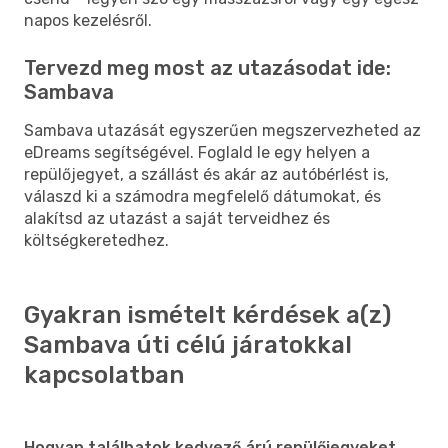
napos kezelésről.
Tervezd meg most az utazásodat ide:
Sambava
Sambava utazását egyszerűen megszervezheted az
eDreams segítségével. Foglald le egy helyen a
repülőjegyet, a szállást és akár az autóbérlést is,
válaszd ki a számodra megfelelő dátumokat, és
alakítsd az utazást a saját terveidhez és
költségkeretedhez.
Gyakran ismételt kérdések a(z)
Sambava úti célú járatokkal
kapcsolatban
Hogyan találhatok kedvező árú repülőjegyeket