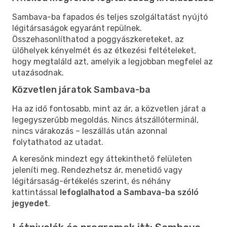
Sambava-ba fapados és teljes szolgáltatást nyújtó
légitársaságok egyaránt repülnek.
Összehasonlíthatod a poggyászkereteket, az
ülőhelyek kényelmét és az étkezési feltételeket,
hogy megtaláld azt, amelyik a legjobban megfelel az
utazásodnak.
Közvetlen járatok Sambava-ba
Ha az idő fontosabb, mint az ár, a közvetlen járat a
legegyszerűbb megoldás. Nincs átszállóterminál,
nincs várakozás – leszállás után azonnal
folytathatod az utadat.
A keresőnk mindezt egy áttekinthető felületen
jeleníti meg. Rendezhetsz ár, menetidő vagy
légitársaság-értékelés szerint, és néhány
kattintással
lefoglalhatod a Sambava-ba szóló
jegyedet
.