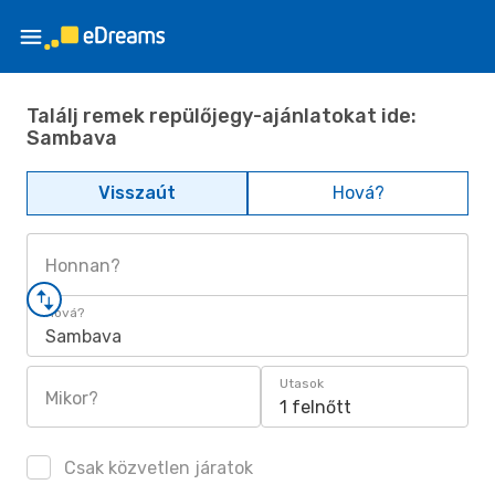
Találj remek repülőjegy-ajánlatokat ide:
Sambava
Visszaút
Hová?
Honnan?
Hová?
Sambava
Utasok
Mikor?
1 felnőtt
Csak közvetlen járatok