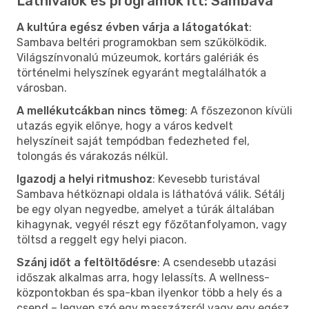
Látnivalók és programok itt: Sambava
A kultúra egész évben várja a látogatókat
:
Sambava beltéri programokban sem szűkölködik.
Világszínvonalú múzeumok, kortárs galériák és
történelmi helyszínek egyaránt megtalálhatók a
városban.
A mellékutcákban nincs tömeg
: A főszezonon kívüli
utazás egyik előnye, hogy a város kedvelt
helyszíneit saját tempódban fedezheted fel,
tolongás és várakozás nélkül.
Igazodj a helyi ritmushoz
: Kevesebb turistával
Sambava hétköznapi oldala is láthatóvá válik. Sétálj
be egy olyan negyedbe, amelyet a túrák általában
kihagynak, vegyél részt egy főzőtanfolyamon, vagy
töltsd a reggelt egy helyi piacon.
Szánj időt a feltöltődésre
: A csendesebb utazási
időszak alkalmas arra, hogy lelassíts. A wellness-
központokban és spa-kban ilyenkor több a hely és a
csend – legyen szó egy masszázsról vagy egy egész