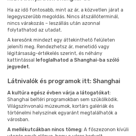
Ha az idő fontosabb, mint az ár, a közvetlen járat a
legegyszerűbb megoldás. Nincs átszállóterminál,
nincs várakozás – leszállás után azonnal
folytathatod az utadat.
A keresőnk mindezt egy áttekinthető felületen
jeleníti meg. Rendezhetsz ár, menetidő vagy
légitársaság-értékelés szerint, és néhány
kattintással
lefoglalhatod a Shanghai-ba szóló
jegyedet
.
Látnivalók és programok itt: Shanghai
A kultúra egész évben várja a látogatókat
:
Shanghai beltéri programokban sem szűkölködik.
Világszínvonalú múzeumok, kortárs galériák és
történelmi helyszínek egyaránt megtalálhatók a
városban.
A mellékutcákban nincs tömeg
: A főszezonon kívüli