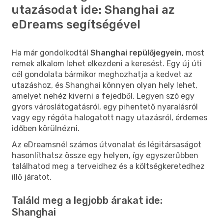
utazásodat ide: Shanghai az
eDreams segítségével
Ha már gondolkodtál
Shanghai repülőjegyein
, most
remek alkalom lehet elkezdeni a keresést. Egy új úti
cél gondolata bármikor meghozhatja a kedvet az
utazáshoz, és Shanghai könnyen olyan hely lehet,
amelyet nehéz kiverni a fejedből. Legyen szó egy
gyors városlátogatásról, egy pihentető nyaralásról
vagy egy régóta halogatott nagy utazásról, érdemes
időben körülnézni.
Az eDreamsnél számos útvonalat és légitársaságot
hasonlíthatsz össze egy helyen, így egyszerűbben
találhatod meg a terveidhez és a költségkeretedhez
illő járatot.
Találd meg a legjobb árakat ide:
Shanghai