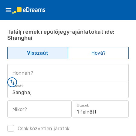
Találj remek repülőjegy-ajánlatokat ide:
Shanghai
Visszaút
Hová?
Honnan?
Hová?
Sanghaj
Utasok
Mikor?
1 felnőtt
Csak közvetlen járatok