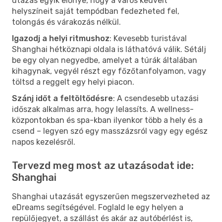
utazás egyik előnye, hogy a város kedvelt
helyszíneit saját tempódban fedezheted fel,
tolongás és várakozás nélkül.
Igazodj a helyi ritmushoz
: Kevesebb turistával
Shanghai hétköznapi oldala is láthatóvá válik. Sétálj
be egy olyan negyedbe, amelyet a túrák általában
kihagynak, vegyél részt egy főzőtanfolyamon, vagy
töltsd a reggelt egy helyi piacon.
Szánj időt a feltöltődésre
: A csendesebb utazási
időszak alkalmas arra, hogy lelassíts. A wellness-
központokban és spa-kban ilyenkor több a hely és a
csend – legyen szó egy masszázsról vagy egy egész
napos kezelésről.
Tervezd meg most az utazásodat ide:
Shanghai
Shanghai utazását egyszerűen megszervezheted az
eDreams segítségével. Foglald le egy helyen a
repülőjegyet, a szállást és akár az autóbérlést is,