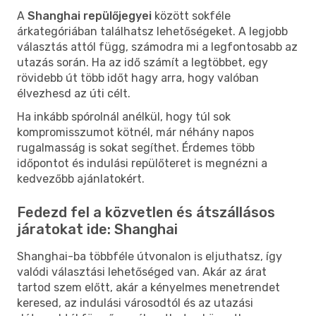
A
Shanghai repülőjegyei
között sokféle
árkategóriában találhatsz lehetőségeket. A legjobb
választás attól függ, számodra mi a legfontosabb az
utazás során. Ha az idő számít a legtöbbet, egy
rövidebb út több időt hagy arra, hogy valóban
élvezhesd az úti célt.
Ha inkább spórolnál anélkül, hogy túl sok
kompromisszumot kötnél, már néhány napos
rugalmasság is sokat segíthet. Érdemes több
időpontot és indulási repülőteret is megnézni a
kedvezőbb ajánlatokért.
Fedezd fel a közvetlen és átszállásos
járatokat ide: Shanghai
Shanghai-ba többféle útvonalon is eljuthatsz, így
valódi választási lehetőséged van. Akár az árat
tartod szem előtt, akár a kényelmes menetrendet
keresed, az indulási városodtól és az utazási