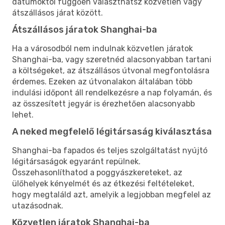
dátumoktól függően választhatsz közvetlen vagy
átszállásos járat között.
Átszállásos járatok Shanghai-ba
Ha a városodból nem indulnak közvetlen járatok
Shanghai-ba, vagy szeretnéd alacsonyabban tartani
a költségeket, az átszállásos útvonal megfontolásra
érdemes. Ezeken az útvonalakon általában több
indulási időpont áll rendelkezésre a nap folyamán, és
az összesített jegyár is érezhetően alacsonyabb
lehet.
A neked megfelelő légitársaság kiválasztása
Shanghai-ba fapados és teljes szolgáltatást nyújtó
légitársaságok egyaránt repülnek.
Összehasonlíthatod a poggyászkereteket, az
ülőhelyek kényelmét és az étkezési feltételeket,
hogy megtaláld azt, amelyik a legjobban megfelel az
utazásodnak.
Közvetlen járatok Shanghai-ba