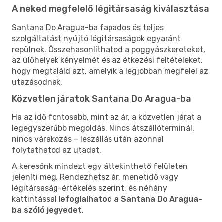
A neked megfelelő légitársaság kiválasztása
Santana Do Aragua-ba fapados és teljes
szolgáltatást nyújtó légitársaságok egyaránt
repülnek. Összehasonlíthatod a poggyászkereteket,
az ülőhelyek kényelmét és az étkezési feltételeket,
hogy megtaláld azt, amelyik a legjobban megfelel az
utazásodnak.
Közvetlen járatok Santana Do Aragua-ba
Ha az idő fontosabb, mint az ár, a közvetlen járat a
legegyszerűbb megoldás. Nincs átszállóterminál,
nincs várakozás – leszállás után azonnal
folytathatod az utadat.
A keresőnk mindezt egy áttekinthető felületen
jeleníti meg. Rendezhetsz ár, menetidő vagy
légitársaság-értékelés szerint, és néhány
kattintással
lefoglalhatod a Santana Do Aragua-
ba szóló jegyedet
.