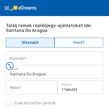
Találj remek repülőjegy-ajánlatokat ide:
Santana Do Aragua
Visszaút
Hová?
Honnan?
Hová?
Santana Do Aragua
Utasok
Mikor?
1 felnőtt
Csak közvetlen járatok