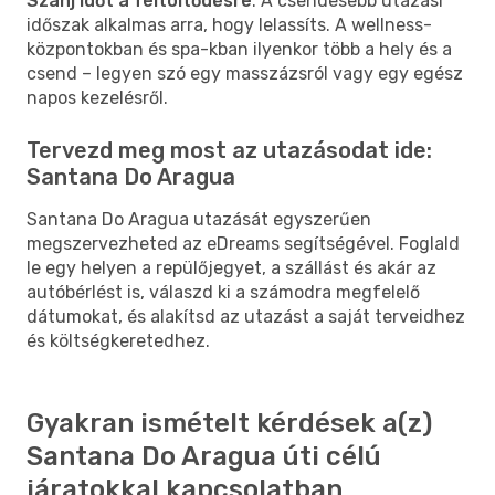
Szánj időt a feltöltődésre
: A csendesebb utazási
időszak alkalmas arra, hogy lelassíts. A wellness-
központokban és spa-kban ilyenkor több a hely és a
csend – legyen szó egy masszázsról vagy egy egész
napos kezelésről.
Tervezd meg most az utazásodat ide:
Santana Do Aragua
Santana Do Aragua utazását egyszerűen
megszervezheted az eDreams segítségével. Foglald
le egy helyen a repülőjegyet, a szállást és akár az
autóbérlést is, válaszd ki a számodra megfelelő
dátumokat, és alakítsd az utazást a saját terveidhez
és költségkeretedhez.
Gyakran ismételt kérdések a(z)
Santana Do Aragua úti célú
járatokkal kapcsolatban