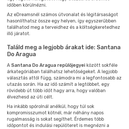
időben körülnézni.
Az eDreamsnél számos útvonalat és légitársaságot
hasonlíthatsz össze egy helyen, így egyszerűbben
találhatod meg a terveidhez és a költségkeretedhez
illő járatot.
Találd meg a legjobb árakat ide: Santana
Do Aragua
A
Santana Do Aragua repülőjegyei
között sokféle
árkategóriában találhatsz lehetőségeket. A legjobb
választás attól függ, számodra mi a legfontosabb az
utazás során. Ha az idő számít a legtöbbet, egy
rövidebb út több időt hagy arra, hogy valóban
élvezhesd az úti célt.
Ha inkább spórolnál anélkül, hogy túl sok
kompromisszumot kötnél, már néhány napos
rugalmasság is sokat segíthet. Érdemes több
időpontot és indulási repülőteret is megnézni a