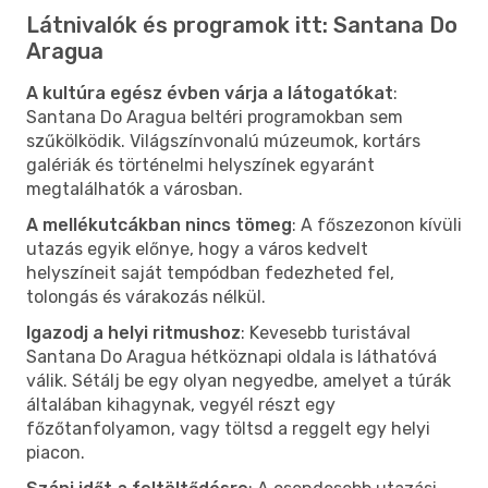
Látnivalók és programok itt: Santana Do
Aragua
A kultúra egész évben várja a látogatókat
:
Santana Do Aragua beltéri programokban sem
szűkölködik. Világszínvonalú múzeumok, kortárs
galériák és történelmi helyszínek egyaránt
megtalálhatók a városban.
A mellékutcákban nincs tömeg
: A főszezonon kívüli
utazás egyik előnye, hogy a város kedvelt
helyszíneit saját tempódban fedezheted fel,
tolongás és várakozás nélkül.
Igazodj a helyi ritmushoz
: Kevesebb turistával
Santana Do Aragua hétköznapi oldala is láthatóvá
válik. Sétálj be egy olyan negyedbe, amelyet a túrák
általában kihagynak, vegyél részt egy
főzőtanfolyamon, vagy töltsd a reggelt egy helyi
piacon.