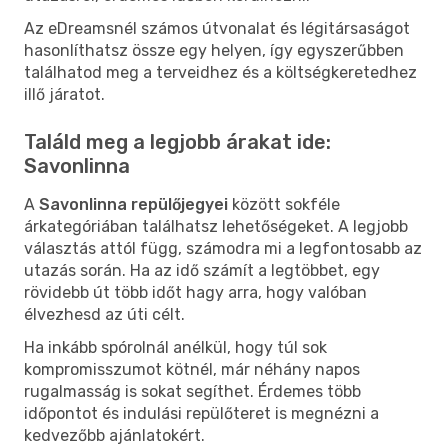
Az eDreamsnél számos útvonalat és légitársaságot
hasonlíthatsz össze egy helyen, így egyszerűbben
találhatod meg a terveidhez és a költségkeretedhez
illő járatot.
Találd meg a legjobb árakat ide:
Savonlinna
A
Savonlinna repülőjegyei
között sokféle
árkategóriában találhatsz lehetőségeket. A legjobb
választás attól függ, számodra mi a legfontosabb az
utazás során. Ha az idő számít a legtöbbet, egy
rövidebb út több időt hagy arra, hogy valóban
élvezhesd az úti célt.
Ha inkább spórolnál anélkül, hogy túl sok
kompromisszumot kötnél, már néhány napos
rugalmasság is sokat segíthet. Érdemes több
időpontot és indulási repülőteret is megnézni a
kedvezőbb ajánlatokért.