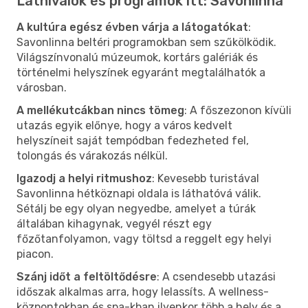
Látnivalók és programok itt: Savonlinna
A kultúra egész évben várja a látogatókat
:
Savonlinna beltéri programokban sem szűkölködik.
Világszínvonalú múzeumok, kortárs galériák és
történelmi helyszínek egyaránt megtalálhatók a
városban.
A mellékutcákban nincs tömeg
: A főszezonon kívüli
utazás egyik előnye, hogy a város kedvelt
helyszíneit saját tempódban fedezheted fel,
tolongás és várakozás nélkül.
Igazodj a helyi ritmushoz
: Kevesebb turistával
Savonlinna hétköznapi oldala is láthatóvá válik.
Sétálj be egy olyan negyedbe, amelyet a túrák
általában kihagynak, vegyél részt egy
főzőtanfolyamon, vagy töltsd a reggelt egy helyi
piacon.
Szánj időt a feltöltődésre
: A csendesebb utazási
időszak alkalmas arra, hogy lelassíts. A wellness-
központokban és spa-kban ilyenkor több a hely és a