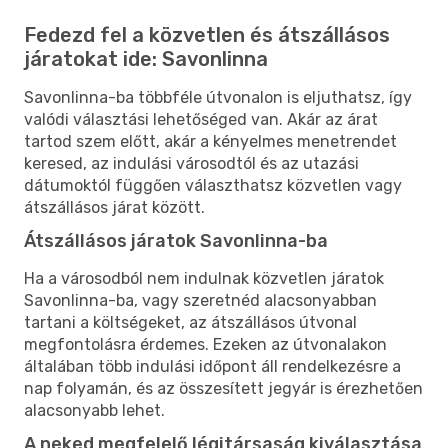
Fedezd fel a közvetlen és átszállásos
járatokat ide: Savonlinna
Savonlinna-ba többféle útvonalon is eljuthatsz, így
valódi választási lehetőséged van. Akár az árat
tartod szem előtt, akár a kényelmes menetrendet
keresed, az indulási városodtól és az utazási
dátumoktól függően választhatsz közvetlen vagy
átszállásos járat között.
Átszállásos járatok Savonlinna-ba
Ha a városodból nem indulnak közvetlen járatok
Savonlinna-ba, vagy szeretnéd alacsonyabban
tartani a költségeket, az átszállásos útvonal
megfontolásra érdemes. Ezeken az útvonalakon
általában több indulási időpont áll rendelkezésre a
nap folyamán, és az összesített jegyár is érezhetően
alacsonyabb lehet.
A neked megfelelő légitársaság kiválasztása