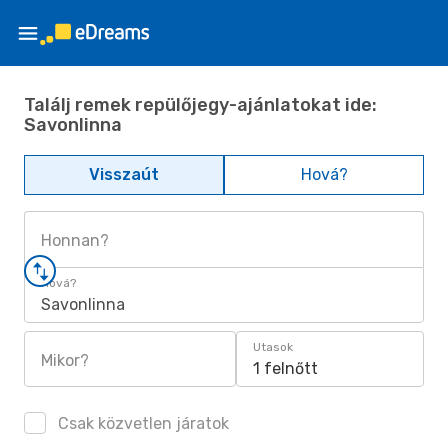
Találj remek repülőjegy-ajánlatokat ide:
Savonlinna
Visszaút
Hová?
Honnan?
Hová?
Savonlinna
Utasok
Mikor?
1 felnőtt
Csak közvetlen járatok