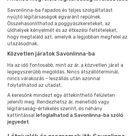
Savonlinna-ba fapados és teljes szolgáltatást
nyújtó légitársaságok egyaránt repülnek.
Összehasonlíthatod a poggyászkereteket, az
ülőhelyek kényelmét és az étkezési feltételeket,
hogy megtaláld azt, amelyik a legjobban megfelel az
utazásodnak.
Közvetlen járatok Savonlinna-ba
Ha az idő fontosabb, mint az ár, a közvetlen járat a
legegyszerűbb megoldás. Nincs átszállóterminál,
nincs várakozás – leszállás után azonnal
folytathatod az utadat.
A keresőnk mindezt egy áttekinthető felületen
jeleníti meg. Rendezhetsz ár, menetidő vagy
légitársaság-értékelés szerint, és néhány
kattintással
lefoglalhatod a Savonlinna-ba szóló
jegyedet
.