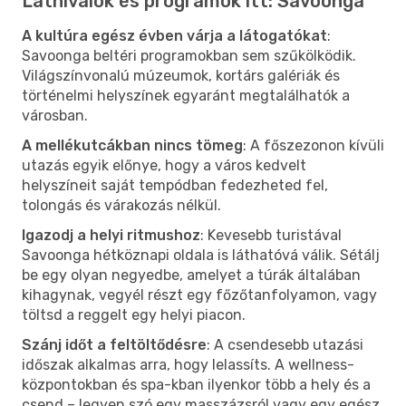
Látnivalók és programok itt: Savoonga
A kultúra egész évben várja a látogatókat
:
Savoonga beltéri programokban sem szűkölködik.
Világszínvonalú múzeumok, kortárs galériák és
történelmi helyszínek egyaránt megtalálhatók a
városban.
A mellékutcákban nincs tömeg
: A főszezonon kívüli
utazás egyik előnye, hogy a város kedvelt
helyszíneit saját tempódban fedezheted fel,
tolongás és várakozás nélkül.
Igazodj a helyi ritmushoz
: Kevesebb turistával
Savoonga hétköznapi oldala is láthatóvá válik. Sétálj
be egy olyan negyedbe, amelyet a túrák általában
kihagynak, vegyél részt egy főzőtanfolyamon, vagy
töltsd a reggelt egy helyi piacon.
Szánj időt a feltöltődésre
: A csendesebb utazási
időszak alkalmas arra, hogy lelassíts. A wellness-
központokban és spa-kban ilyenkor több a hely és a
csend – legyen szó egy masszázsról vagy egy egész