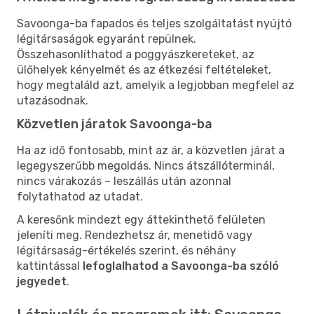
Savoonga-ba fapados és teljes szolgáltatást nyújtó
légitársaságok egyaránt repülnek.
Összehasonlíthatod a poggyászkereteket, az
ülőhelyek kényelmét és az étkezési feltételeket,
hogy megtaláld azt, amelyik a legjobban megfelel az
utazásodnak.
Közvetlen járatok Savoonga-ba
Ha az idő fontosabb, mint az ár, a közvetlen járat a
legegyszerűbb megoldás. Nincs átszállóterminál,
nincs várakozás – leszállás után azonnal
folytathatod az utadat.
A keresőnk mindezt egy áttekinthető felületen
jeleníti meg. Rendezhetsz ár, menetidő vagy
légitársaság-értékelés szerint, és néhány
kattintással
lefoglalhatod a Savoonga-ba szóló
jegyedet
.