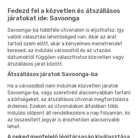
Fedezd fel a közvetlen és átszállásos
járatokat ide: Savoonga
Savoonga-ba többféle útvonalon is eljuthatsz, így
valódi választási lehetőséged van. Akár az árat
tartod szem előtt, akár a kényelmes menetrendet
keresed, az indulási városodtól és az utazási
dátumoktól függően választhatsz közvetlen vagy
átszállásos járat között.
Átszállásos járatok Savoonga-ba
Ha a városodból nem indulnak közvetlen járatok
Savoonga-ba, vagy szeretnéd alacsonyabban tartani
a költségeket, az átszállásos útvonal megfontolásra
érdemes. Ezeken az útvonalakon általában több
indulási időpont áll rendelkezésre a nap folyamán, és
az összesített jegyár is érezhetően alacsonyabb
lehet.
A neked megfelelő légitársaság kiválasztása