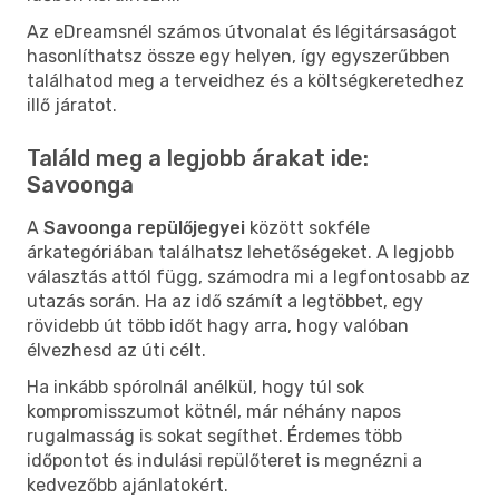
Az eDreamsnél számos útvonalat és légitársaságot
hasonlíthatsz össze egy helyen, így egyszerűbben
találhatod meg a terveidhez és a költségkeretedhez
illő járatot.
Találd meg a legjobb árakat ide:
Savoonga
A
Savoonga repülőjegyei
között sokféle
árkategóriában találhatsz lehetőségeket. A legjobb
választás attól függ, számodra mi a legfontosabb az
utazás során. Ha az idő számít a legtöbbet, egy
rövidebb út több időt hagy arra, hogy valóban
élvezhesd az úti célt.
Ha inkább spórolnál anélkül, hogy túl sok
kompromisszumot kötnél, már néhány napos
rugalmasság is sokat segíthet. Érdemes több
időpontot és indulási repülőteret is megnézni a
kedvezőbb ajánlatokért.