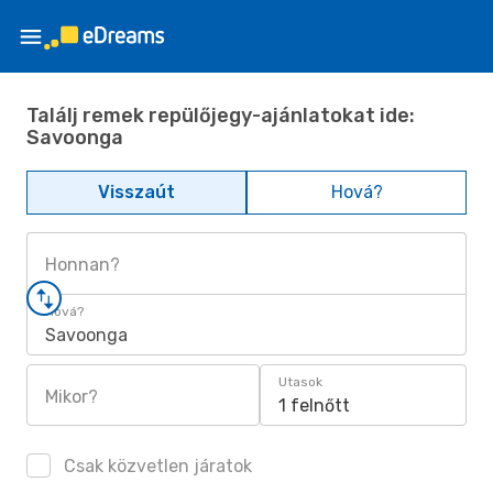
Találj remek repülőjegy-ajánlatokat ide:
Savoonga
Visszaút
Hová?
Honnan?
Hová?
Savoonga
Utasok
Mikor?
1 felnőtt
Csak közvetlen járatok