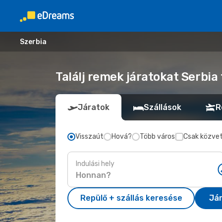
Szerbia
Találj remek járatokat Serbia 
Járatok
Szállások
R
Visszaút
Hová?
Több város
Csak közvet
Indulási hely
Repülő + szállás keresése
Já