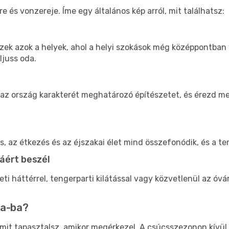
és vonzereje. Íme egy általános kép arról, mit találhatsz:
 ezek azok a helyek, ahol a helyi szokások még középpontban
ljuss oda.
 az ország karakterét meghatározó építészetet, és érezd m
ás, az étkezés és az éjszakai élet mind összefonódik, és a 
áért beszél
ti háttérrel, tengerparti kilátással vagy közvetlenül az ó
ia-ba?
s, mit tapasztalsz, amikor megérkezel. A csúcsszezonon kívü