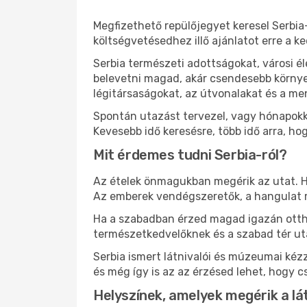
Megfizethető repülőjegyet keresel Serbia
költségvetésedhez illő ajánlatot erre a k
Serbia természeti adottságokat, városi 
belevetni magad, akár csendesebb környez
légitársaságokat, az útvonalakat és a m
Spontán utazást tervezel, vagy hónapokk
Kevesebb idő keresésre, több idő arra, ho
Mit érdemes tudni Serbia-ról?
Az ételek önmagukban megérik az utat. He
Az emberek vendégszeretők, a hangulat 
Ha a szabadban érzed magad igazán ottho
természetkedvelőknek és a szabad tér ut
Serbia ismert látnivalói és múzeumai ké
és még így is az az érzésed lehet, hogy c
Helyszínek, amelyek megérik a l