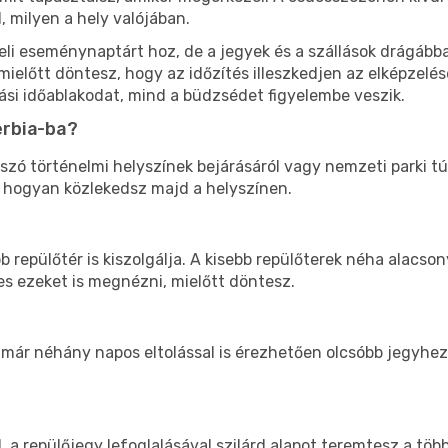
 milyen a hely valójában.
li eseménynaptárt hoz, de a jegyek és a szállások drágábba
mielőtt döntesz, hogy az időzítés illeszkedjen az elképzelé
ási időablakodat, mind a büdzsédet figyelembe veszik.
erbia-ba?
 szó történelmi helyszínek bejárásáról vagy nemzeti parki tú
, hogyan közlekedsz majd a helyszínen.
 repülőtér is kiszolgálja. A kisebb repülőterek néha alacso
s ezeket is megnézni, mielőtt döntesz.
 már néhány napos eltolással is érezhetően olcsóbb jegyhe
l, a repülőjegy lefoglalásával szilárd alapot teremtesz a töb