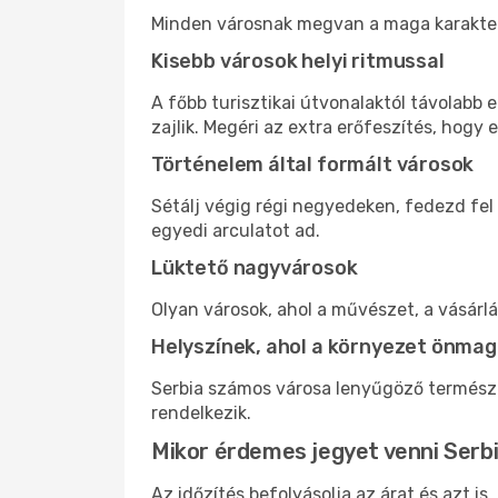
Minden városnak megvan a maga karaktere 
Kisebb városok helyi ritmussal
A főbb turisztikai útvonalaktól távolabb
zajlik. Megéri az extra erőfeszítés, hogy e
Történelem által formált városok
Sétálj végig régi negyedeken, fedezd fel
egyedi arculatot ad.
Lüktető nagyvárosok
Olyan városok, ahol a művészet, a vásárl
Helyszínek, ahol a környezet önmag
Serbia számos városa lenyűgöző természe
rendelkezik.
Mikor érdemes jegyet venni Serb
Az időzítés befolyásolja az árat és azt i