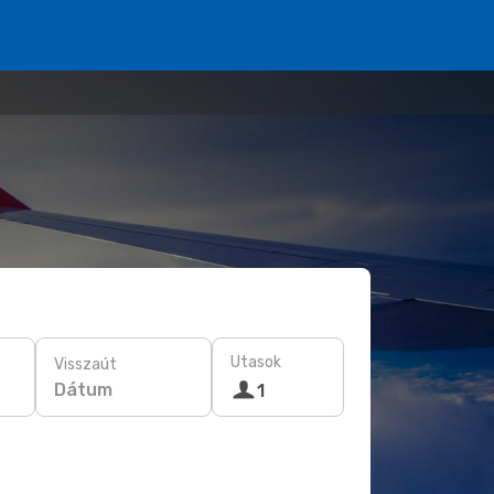
Utasok
Visszaút
Dátum
1