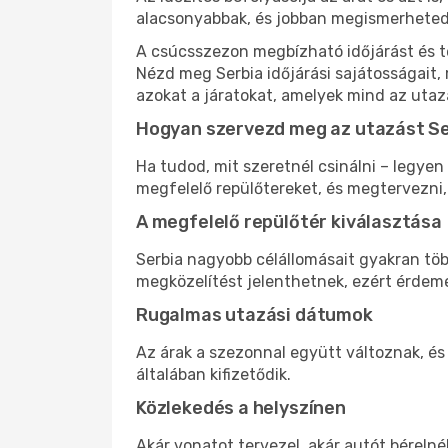
alacsonyabbak, és jobban megismerheted,
A csúcsszezon megbízható időjárást és te
Nézd meg Serbia időjárási sajátosságait, 
azokat a járatokat, amelyek mind az utaz
Hogyan szervezd meg az utazást S
Ha tudod, mit szeretnél csinálni – legyen
megfelelő repülőtereket, és megtervezni
A megfelelő repülőtér kiválasztása
Serbia nagyobb célállomásait gyakran több
megközelítést jelenthetnek, ezért érdeme
Rugalmas utazási dátumok
Az árak a szezonnal együtt változnak, és
általában kifizetődik.
Közlekedés a helyszínen
Akár vonatot tervezel, akár autót bérelné