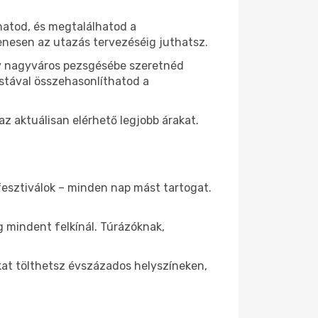
hatod, és megtalálhatod a
yenesen az utazás tervezéséig juthatsz.
egy nagyváros pezsgésébe szeretnéd
istával összehasonlíthatod a
 aktuálisan elérhető legjobb árakat.
fesztiválok – minden nap mást tartogat.
 mindent felkínál. Túrázóknak,
kat tölthetsz évszázados helyszíneken,