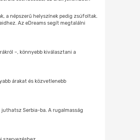
k, a népszerű helyszínek pedig zsúfoltak.
seidhez. Az eDreams segít megtalálni
rákról –, könnyebb kiválasztani a
nyabb árakat és közvetlenebb
z juthatsz Serbia-ba. A rugalmasság
bi szervezéshez.