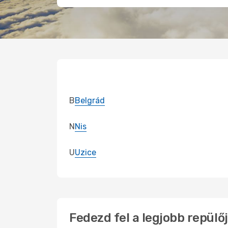
B
Belgrád
N
Nis
U
Uzice
Fedezd fel a legjobb repülő