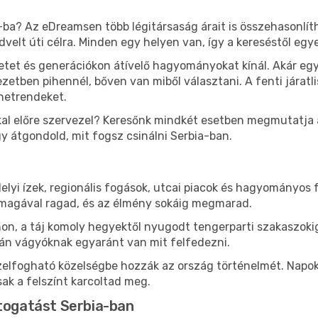
-ba? Az eDreamsen több légitársaság árait is összehasonlít
edvelt úti célra. Minden egy helyen van, így a kereséstől eg
életet és generációkon átívelő hagyományokat kínál. Akár 
etben pihennél, bőven van miből választani. A fenti járatl
enetrendeket.
al előre szervezel? Keresőnk mindkét esetben megmutatja az
gy átgondold, mit fogsz csinálni Serbia-ban.
lyi ízek, regionális fogások, utcai piacok és hagyományos 
magával ragad, és az élmény sokáig megmarad.
n, a táj komoly hegyektől nyugodt tengerparti szakaszokig
án vágyóknak egyaránt van mit felfedezni.
zzelfogható közelségbe hozzák az ország történelmét. Napo
sak a felszínt karcoltad meg.
átogatást Serbia-ban