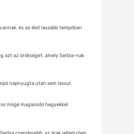
 vannak, és az élet lassabb tempóban
eg azt az örökséget, amely Serbia-nak
tempó napnyugta után sem lassul.
város mögé magasodó hegyekkel
l Serbia csendesebb, az árak jellemzően