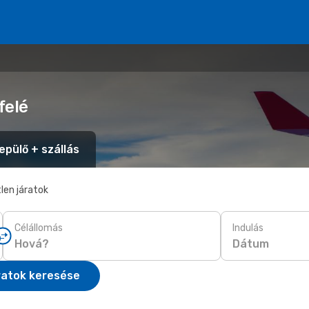
felé
epülő + szállás
len járatok
Célállomás
Indulás
Dátum
ratok keresése