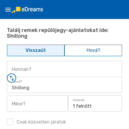
Találj remek repülőjegy-ajánlatokat ide:
Shillong
Visszaút
Hová?
Honnan?
Hová?
Shillong
Utasok
Mikor?
1 felnőtt
Csak közvetlen járatok