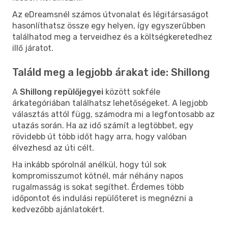
Az eDreamsnél számos útvonalat és légitársaságot
hasonlíthatsz össze egy helyen, így egyszerűbben
találhatod meg a terveidhez és a költségkeretedhez
illő járatot.
Találd meg a legjobb árakat ide: Shillong
A
Shillong repülőjegyei
között sokféle
árkategóriában találhatsz lehetőségeket. A legjobb
választás attól függ, számodra mi a legfontosabb az
utazás során. Ha az idő számít a legtöbbet, egy
rövidebb út több időt hagy arra, hogy valóban
élvezhesd az úti célt.
Ha inkább spórolnál anélkül, hogy túl sok
kompromisszumot kötnél, már néhány napos
rugalmasság is sokat segíthet. Érdemes több
időpontot és indulási repülőteret is megnézni a
kedvezőbb ajánlatokért.