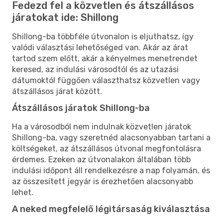
Fedezd fel a közvetlen és átszállásos
járatokat ide: Shillong
Shillong-ba többféle útvonalon is eljuthatsz, így
valódi választási lehetőséged van. Akár az árat
tartod szem előtt, akár a kényelmes menetrendet
keresed, az indulási városodtól és az utazási
dátumoktól függően választhatsz közvetlen vagy
átszállásos járat között.
Átszállásos járatok Shillong-ba
Ha a városodból nem indulnak közvetlen járatok
Shillong-ba, vagy szeretnéd alacsonyabban tartani a
költségeket, az átszállásos útvonal megfontolásra
érdemes. Ezeken az útvonalakon általában több
indulási időpont áll rendelkezésre a nap folyamán, és
az összesített jegyár is érezhetően alacsonyabb
lehet.
A neked megfelelő légitársaság kiválasztása