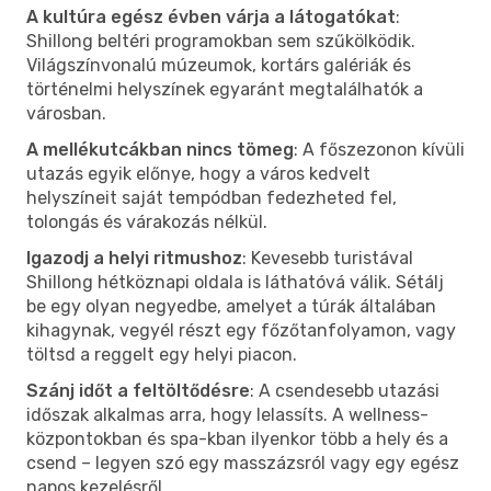
A kultúra egész évben várja a látogatókat
:
Shillong beltéri programokban sem szűkölködik.
Világszínvonalú múzeumok, kortárs galériák és
történelmi helyszínek egyaránt megtalálhatók a
városban.
A mellékutcákban nincs tömeg
: A főszezonon kívüli
utazás egyik előnye, hogy a város kedvelt
helyszíneit saját tempódban fedezheted fel,
tolongás és várakozás nélkül.
Igazodj a helyi ritmushoz
: Kevesebb turistával
Shillong hétköznapi oldala is láthatóvá válik. Sétálj
be egy olyan negyedbe, amelyet a túrák általában
kihagynak, vegyél részt egy főzőtanfolyamon, vagy
töltsd a reggelt egy helyi piacon.
Szánj időt a feltöltődésre
: A csendesebb utazási
időszak alkalmas arra, hogy lelassíts. A wellness-
központokban és spa-kban ilyenkor több a hely és a
csend – legyen szó egy masszázsról vagy egy egész
napos kezelésről.