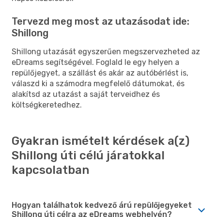
Tervezd meg most az utazásodat ide:
Shillong
Shillong utazását egyszerűen megszervezheted az
eDreams segítségével. Foglald le egy helyen a
repülőjegyet, a szállást és akár az autóbérlést is,
válaszd ki a számodra megfelelő dátumokat, és
alakítsd az utazást a saját terveidhez és
költségkeretedhez.
Gyakran ismételt kérdések a(z)
Shillong úti célú járatokkal
kapcsolatban
Hogyan találhatok kedvező árú repülőjegyeket
Shillong úti célra az eDreams webhelyén?