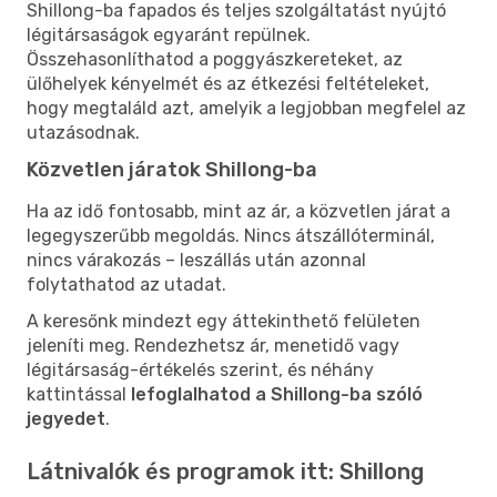
Shillong-ba fapados és teljes szolgáltatást nyújtó
légitársaságok egyaránt repülnek.
Összehasonlíthatod a poggyászkereteket, az
ülőhelyek kényelmét és az étkezési feltételeket,
hogy megtaláld azt, amelyik a legjobban megfelel az
utazásodnak.
Közvetlen járatok Shillong-ba
Ha az idő fontosabb, mint az ár, a közvetlen járat a
legegyszerűbb megoldás. Nincs átszállóterminál,
nincs várakozás – leszállás után azonnal
folytathatod az utadat.
A keresőnk mindezt egy áttekinthető felületen
jeleníti meg. Rendezhetsz ár, menetidő vagy
légitársaság-értékelés szerint, és néhány
kattintással
lefoglalhatod a Shillong-ba szóló
jegyedet
.
Látnivalók és programok itt: Shillong