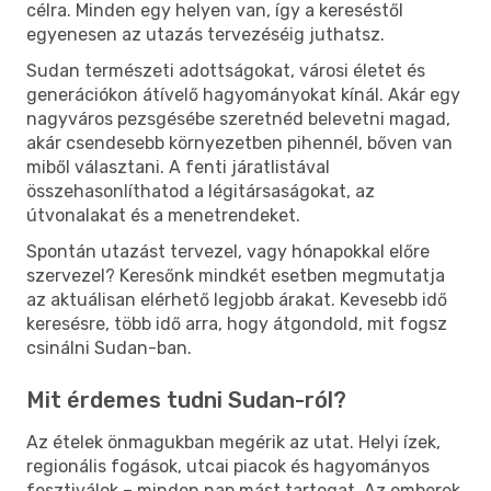
célra. Minden egy helyen van, így a kereséstől
egyenesen az utazás tervezéséig juthatsz.
Sudan természeti adottságokat, városi életet és
generációkon átívelő hagyományokat kínál. Akár egy
nagyváros pezsgésébe szeretnéd belevetni magad,
akár csendesebb környezetben pihennél, bőven van
miből választani. A fenti járatlistával
összehasonlíthatod a légitársaságokat, az
útvonalakat és a menetrendeket.
Spontán utazást tervezel, vagy hónapokkal előre
szervezel? Keresőnk mindkét esetben megmutatja
az aktuálisan elérhető legjobb árakat. Kevesebb idő
keresésre, több idő arra, hogy átgondold, mit fogsz
csinálni Sudan-ban.
Mit érdemes tudni Sudan-ról?
Az ételek önmagukban megérik az utat. Helyi ízek,
regionális fogások, utcai piacok és hagyományos
fesztiválok – minden nap mást tartogat. Az emberek