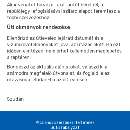
Akár vonatot tervezel, akár autót bérelnél, a
repülőjegy lefoglalásával szilárd alapot teremtesz a
többi szervezéshez.
Úti okmányok rendezése
Ellenőrizd az útleveled lejárati dátumát és a
vízumkövetelményeket jóval az utazás előtt. Ha ezt
időben elintézed, nem érhet kellemetlen meglepetés
a reptéren.
Böngészd az aktuális ajánlatokat, válaszd ki a
számodra megfelelő útvonalat, és foglald le az
utazásodat Sudan-ba az eDreamsen.
Szudán
Általános szerződési feltételek
Sütiszabályzat