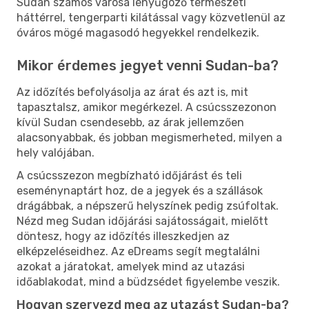
Sudan számos városa lenyűgöző természeti
háttérrel, tengerparti kilátással vagy közvetlenül az
óváros mögé magasodó hegyekkel rendelkezik.
Mikor érdemes jegyet venni Sudan-ba?
Az időzítés befolyásolja az árat és azt is, mit
tapasztalsz, amikor megérkezel. A csúcsszezonon
kívül Sudan csendesebb, az árak jellemzően
alacsonyabbak, és jobban megismerheted, milyen a
hely valójában.
A csúcsszezon megbízható időjárást és teli
eseménynaptárt hoz, de a jegyek és a szállások
drágábbak, a népszerű helyszínek pedig zsúfoltak.
Nézd meg Sudan időjárási sajátosságait, mielőtt
döntesz, hogy az időzítés illeszkedjen az
elképzeléseidhez. Az eDreams segít megtalálni
azokat a járatokat, amelyek mind az utazási
időablakodat, mind a büdzsédet figyelembe veszik.
Hogyan szervezd meg az utazást Sudan-ba?