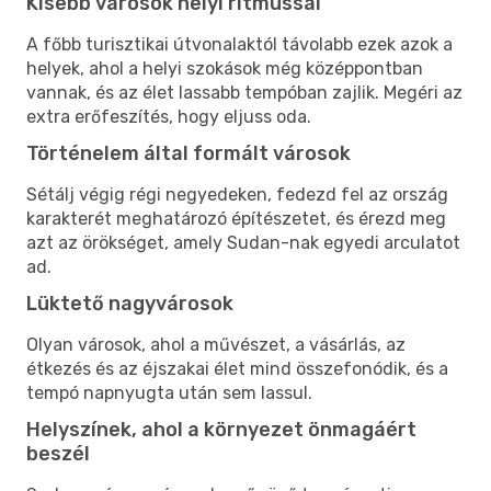
Kisebb városok helyi ritmussal
A főbb turisztikai útvonalaktól távolabb ezek azok a
helyek, ahol a helyi szokások még középpontban
vannak, és az élet lassabb tempóban zajlik. Megéri az
extra erőfeszítés, hogy eljuss oda.
Történelem által formált városok
Sétálj végig régi negyedeken, fedezd fel az ország
karakterét meghatározó építészetet, és érezd meg
azt az örökséget, amely Sudan-nak egyedi arculatot
ad.
Lüktető nagyvárosok
Olyan városok, ahol a művészet, a vásárlás, az
étkezés és az éjszakai élet mind összefonódik, és a
tempó napnyugta után sem lassul.
Helyszínek, ahol a környezet önmagáért
beszél