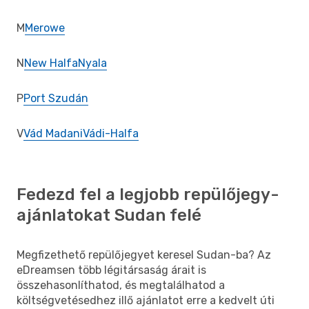
M
Merowe
N
New Halfa
Nyala
P
Port Szudán
V
Vád Madani
Vádi-Halfa
Fedezd fel a legjobb repülőjegy-
ajánlatokat Sudan felé
Megfizethető repülőjegyet keresel Sudan-ba? Az
eDreamsen több légitársaság árait is
összehasonlíthatod, és megtalálhatod a
költségvetésedhez illő ajánlatot erre a kedvelt úti