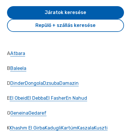
Járatok keresése
Repülő + szállás keresése
A
Atbara
B
Baleela
D
Dinder
Dongola
Dzsuba
Damazin
E
El Obeid
El Debba
El Fasher
En Nahud
G
Geneina
Gedaref
K
Khashm El Girba
Kadugli
Kartúm
Kaszala
Kuszti