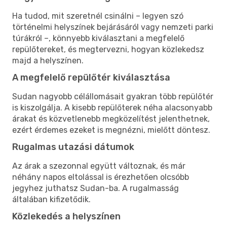
Ha tudod, mit szeretnél csinálni – legyen szó
történelmi helyszínek bejárásáról vagy nemzeti parki
túrákról –, könnyebb kiválasztani a megfelelő
repülőtereket, és megtervezni, hogyan közlekedsz
majd a helyszínen.
A megfelelő repülőtér kiválasztása
Sudan nagyobb célállomásait gyakran több repülőtér
is kiszolgálja. A kisebb repülőterek néha alacsonyabb
árakat és közvetlenebb megközelítést jelenthetnek,
ezért érdemes ezeket is megnézni, mielőtt döntesz.
Rugalmas utazási dátumok
Az árak a szezonnal együtt változnak, és már
néhány napos eltolással is érezhetően olcsóbb
jegyhez juthatsz Sudan-ba. A rugalmasság
általában kifizetődik.
Közlekedés a helyszínen