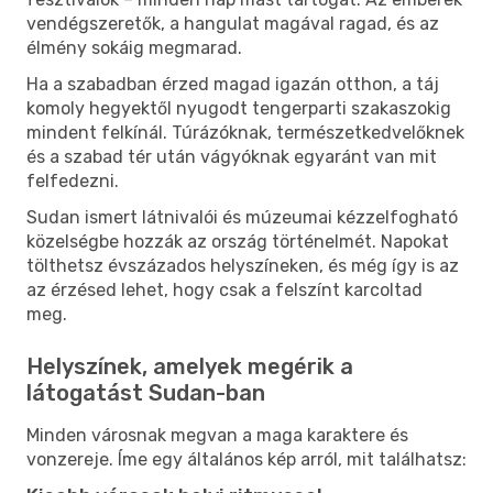
vendégszeretők, a hangulat magával ragad, és az
élmény sokáig megmarad.
Ha a szabadban érzed magad igazán otthon, a táj
komoly hegyektől nyugodt tengerparti szakaszokig
mindent felkínál. Túrázóknak, természetkedvelőknek
és a szabad tér után vágyóknak egyaránt van mit
felfedezni.
Sudan ismert látnivalói és múzeumai kézzelfogható
közelségbe hozzák az ország történelmét. Napokat
tölthetsz évszázados helyszíneken, és még így is az
az érzésed lehet, hogy csak a felszínt karcoltad
meg.
Helyszínek, amelyek megérik a
látogatást Sudan-ban
Minden városnak megvan a maga karaktere és
vonzereje. Íme egy általános kép arról, mit találhatsz: