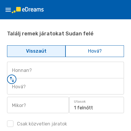
Találj remek járatokat Sudan felé
Visszaút
Hová?
Honnan?
Hová?
Utasok
Mikor?
1 felnőtt
Csak közvetlen járatok