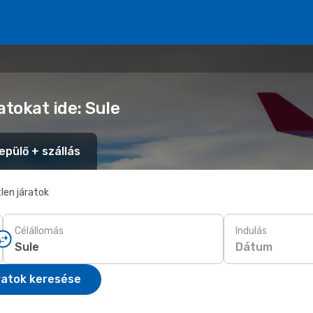
atokat ide: Sule
epülő + szállás
len járatok
Célállomás
Indulás
Dátum
ratok keresése