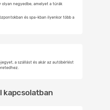
egy olyan negyedbe, amelyet a túrák
központokban és spa-kban ilyenkor több a
gyet, a szállást és akár az autóbérlést
eretedhez.
al kapcsolatban