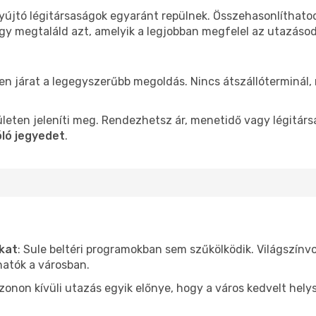
nyújtó légitársaságok egyaránt repülnek. Összehasonlíthato
ogy megtaláld azt, amelyik a legjobban megfelel az utazáso
len járat a legegyszerűbb megoldás. Nincs átszállóterminál,
leten jeleníti meg. Rendezhetsz ár, menetidő vagy légitárs
óló jegyedet
.
ókat
: Sule beltéri programokban sem szűkölködik. Világszínv
hatók a városban.
ezonon kívüli utazás egyik előnye, hogy a város kedvelt hel