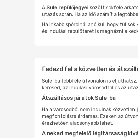
A
Sule repülőjegyei
között sokféle árkat
utazás során. Ha az idő számít a legtöbbe
Ha inkább spórolnál anélkül, hogy túl s
és indulási repülőteret is megnézni a ked
Fedezd fel a közvetlen és átszáll
Sule-ba többféle útvonalon is eljuthatsz,
keresed, az indulási városodtól és az ut
Átszállásos járatok Sule-ba
Ha a városodból nem indulnak közvetlen j
megfontolásra érdemes. Ezeken az útvonal
érezhetően alacsonyabb lehet.
A neked megfelelő légitársaság kiv