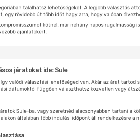
egóriában találhatsz lehetőségeket. A legjobb választás at
t, egy rövidebb út több időt hagy arra, hogy valóban élvezhe
ok kompromisszumot kötnél, már néhány napos rugalmasság is
vezőbb ajánlatokért.
ásos járatokat ide: Sule
 így valódi választási lehetőséged van. Akár az árat tarto
azási dátumoktól függően választhatsz közvetlen vagy átszál
áratok Sule-ba, vagy szeretnéd alacsonyabban tartani a köl
akon általában több indulási időpont áll rendelkezésre a na
álasztása