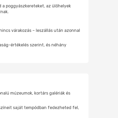
d a poggyászkereteket, az ülőhelyek
dnak.
 nincs várakozás – leszállás után azonnal
aság-értékelés szerint, és néhány
onalú múzeumok, kortárs galériák és
yszíneit saját tempódban fedezheted fel,