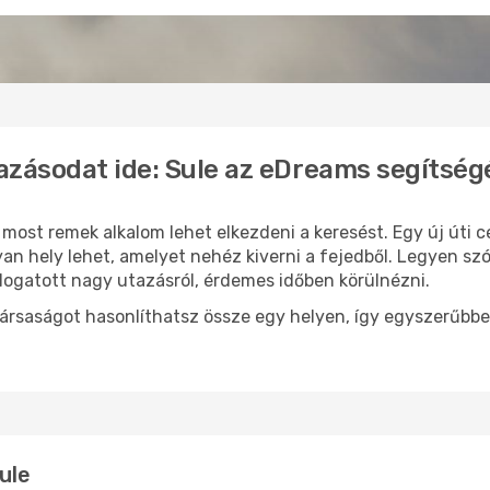
azásodat ide: Sule az eDreams segítség
, most remek alkalom lehet elkezdeni a keresést. Egy új úti
an hely lehet, amelyet nehéz kiverni a fejedből. Legyen szó
logatott nagy utazásról, érdemes időben körülnézni.
ársaságot hasonlíthatsz össze egy helyen, így egyszerűbbe
ule