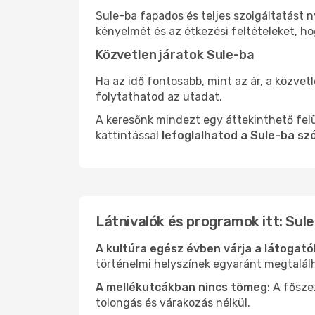
Sule-ba fapados és teljes szolgáltatást 
kényelmét és az étkezési feltételeket, h
Közvetlen járatok Sule-ba
Ha az idő fontosabb, mint az ár, a közvet
folytathatod az utadat.
A keresőnk mindezt egy áttekinthető felü
kattintással
lefoglalhatod a Sule-ba sz
Látnivalók és programok itt: Sule
A kultúra egész évben várja a látogat
történelmi helyszínek egyaránt megtalál
A mellékutcákban nincs tömeg
: A fősz
tolongás és várakozás nélkül.