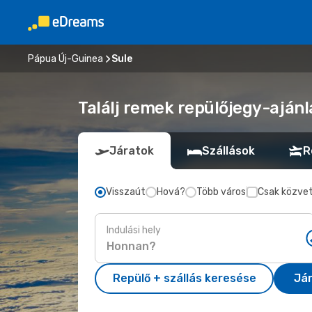
Pápua Új-Guinea
Sule
Találj remek repülőjegy-ajánl
Járatok
Szállások
R
Visszaút
Hová?
Több város
Csak közvet
Indulási hely
Repülő + szállás keresése
Já