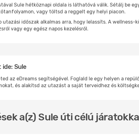
stával Sule hétköznapi oldala is láthatóvá válik. Sétálj be 
zőtanfolyamon, vagy töltsd a reggelt egy helyi piacon.
 utazási időszak alkalmas arra, hogy lelassíts. A wellness-
sról vagy egy egész napos kezelésről.
ide: Sule
 az eDreams segítségével. Foglald le egy helyen a repülője
okat, és alakítsd az utazást a saját terveidhez és költségk
sek a(z) Sule úti célú járatokk