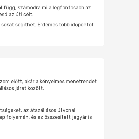
tól függ, számodra mi a legfontosabb az
sd az úti célt.
 sokat segíthet. Érdemes több időpontot
d szem előtt, akár a kényelmes menetrendet
lásos járat között.
tségeket, az átszállásos útvonal
p folyamán, és az összesített jegyár is