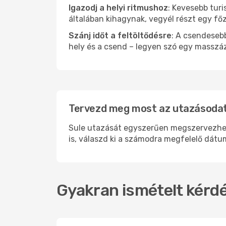
Igazodj a helyi ritmushoz
: Kevesebb turi
általában kihagynak, vegyél részt egy fő
Szánj időt a feltöltődésre
: A csendesebb
hely és a csend – legyen szó egy masszáz
Tervezd meg most az utazásodat 
Sule utazását egyszerűen megszervezheted
is, válaszd ki a számodra megfelelő dátum
Gyakran ismételt kérdé