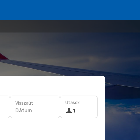
Utasok
Visszaút
Dátum
1