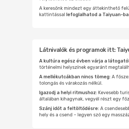
A keresőnk mindezt egy áttekinthető felü
kattintással
lefoglalhatod a Taiyuan-ba
Látnivalók és programok itt: Tai
A kultúra egész évben várja a látogat
történelmi helyszínek egyaránt megtalál
A mellékutcákban nincs tömeg
: A fősz
tolongás és várakozás nélkül.
Igazodj a helyi ritmushoz
: Kevesebb turi
általában kihagynak, vegyél részt egy fő
Szánj időt a feltöltődésre
: A csendesebb
hely és a csend – legyen szó egy masszáz