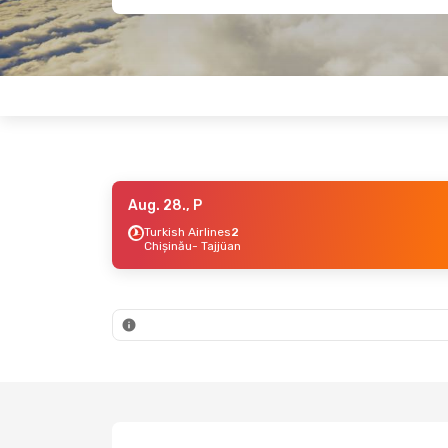
Aug. 28., P
Turkish Airlines
2
Chișinău
- Tajjüan