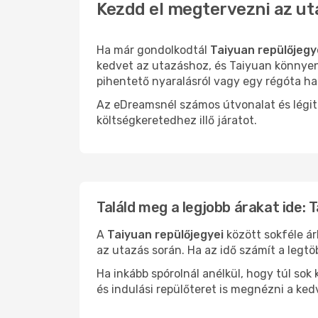
Kezdd el megtervezni az ut
Ha már gondolkodtál
Taiyuan repülőjegy
kedvet az utazáshoz, és Taiyuan könnyen 
pihentető nyaralásról vagy egy régóta ha
Az eDreamsnél számos útvonalat és légit
költségkeretedhez illő járatot.
Találd meg a legjobb árakat ide: 
A
Taiyuan repülőjegyei
között sokféle ár
az utazás során. Ha az idő számít a legtö
Ha inkább spórolnál anélkül, hogy túl s
és indulási repülőteret is megnézni a ked