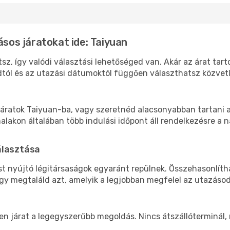
ásos járatokat ide: Taiyuan
sz, így valódi választási lehetőséged van. Akár az árat tar
tól és az utazási dátumoktól függően választhatsz közvetle
áratok Taiyuan-ba, vagy szeretnéd alacsonyabban tartani a 
akon általában több indulási időpont áll rendelkezésre a na
álasztása
st nyújtó légitársaságok egyaránt repülnek. Összehasonlít
ogy megtaláld azt, amelyik a legjobban megfelel az utazáso
len járat a legegyszerűbb megoldás. Nincs átszállóterminál,