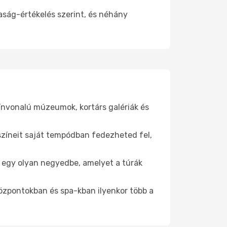
aság-értékelés szerint, és néhány
zínvonalú múzeumok, kortárs galériák és
yszíneit saját tempódban fedezheted fel,
be egy olyan negyedbe, amelyet a túrák
központokban és spa-kban ilyenkor több a