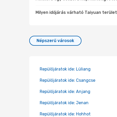
Milyen időjárás várható Taiyuan terüle
Népszerű városok
Repülőjáratok ide: Lüliang
Repülőjáratok ide: Csangcse
Repülőjáratok ide: Anjang
Repülőjáratok ide: Jenan
Repülőjáratok ide: Hohhot