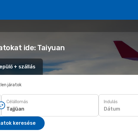
atokat ide: Taiyuan
epülő + szállás
len járatok
Célállomás
Indulás
Dátum
ratok keresése