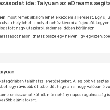
azásodat ide: Taiyuan az eDreams segít
ein
, most remek alkalom lehet elkezdeni a keresést. Egy új
olyan hely lehet, amelyet nehéz kiverni a fejedből. Legyen
logatott nagy utazásról, érdemes időben körülnézni.
ársaságot hasonlíthatsz össze egy helyen, így egyszerűbbe
Taiyuan
kategóriában találhatsz lehetőségeket. A legjobb választás
bbet, egy rövidebb út több időt hagy arra, hogy valóban élve
ok kompromisszumot kötnél, már néhány napos rugalmasság is
vezőbb ajánlatokért.