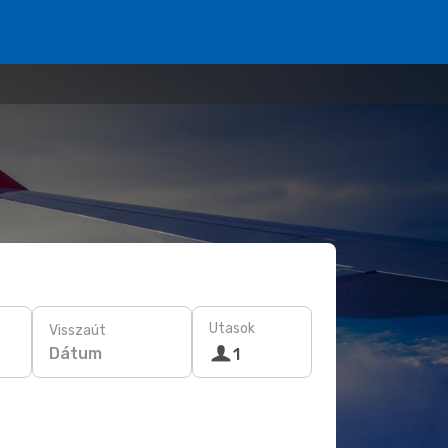
Utasok
Visszaút
Dátum
1