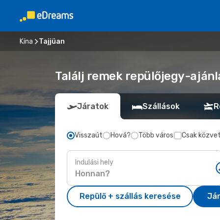
Kína
Tajjüan
Találj remek repülőjegy-ajánl
Járatok
Szállások
R
Visszaút
Hová?
Több város
Csak közvet
Indulási hely
Repülő + szállás keresése
Já