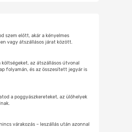
tod szem előtt, akár a kényelmes
n vagy átszállásos járat között.
költségeket, az átszállásos útvonal
p folyamán, és az összesített jegyár is
hatod a poggyászkereteket, az ülőhelyek
dnak.
 nincs várakozás – leszállás után azonnal