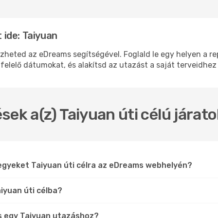
ide: Taiyuan
ted az eDreams segítségével. Foglald le egy helyen a repü
felelő dátumokat, és alakítsd az utazást a saját terveidhez
sek a(z) Taiyuan úti célú járat
egyeket Taiyuan úti célra az eDreams webhelyén?
iyuan úti célba?
s egy Taiyuan utazáshoz?