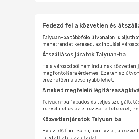
Fedezd fel a közvetlen és átszáll
Taiyuan-ba többféle útvonalon is eljuthat
menetrendet keresed, az indulási városod
Átszállásos járatok Taiyuan-ba
Ha a városodból nem indulnak közvetlen j
megfontolásra érdemes. Ezeken az útvonal
érezhetően alacsonyabb lehet.
A neked megfelelő légitársaság kiv
Taiyuan-ba fapados és teljes szolgáltatá
kényelmét és az étkezési feltételeket, h
Közvetlen járatok Taiyuan-ba
Ha az idő fontosabb, mint az ár, a közvet
folytathatod az utadat.