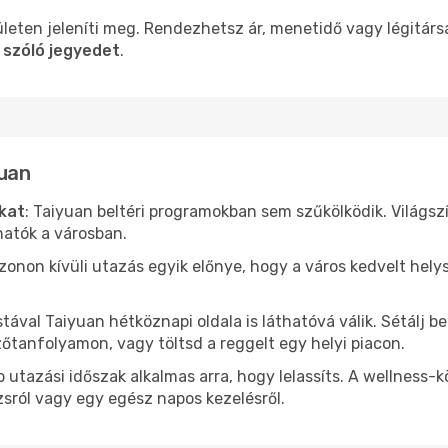
leten jeleníti meg. Rendezhetsz ár, menetidő vagy légitárs
 szóló jegyedet
.
yuan
ókat
: Taiyuan beltéri programokban sem szűkölködik. Világs
hatók a városban.
ezonon kívüli utazás egyik előnye, hogy a város kedvelt hel
stával Taiyuan hétköznapi oldala is láthatóvá válik. Sétálj 
zőtanfolyamon, vagy töltsd a reggelt egy helyi piacon.
 utazási időszak alkalmas arra, hogy lelassíts. A wellness-
sról vagy egy egész napos kezelésről.