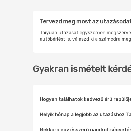
Tervezd meg most az utazásodat 
Taiyuan utazását egyszerűen megszervezhe
autóbérlést is, válaszd ki a számodra meg
Gyakran ismételt kérdé
Hogyan találhatok kedvező árú repülőj
Melyik hónap a legjobb az utazáshoz Ta
Mekkora egy ésszerű napi költségveté