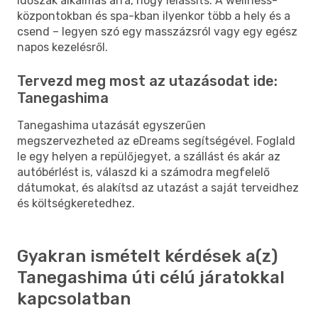
időszak alkalmas arra, hogy lelassíts. A wellness-
központokban és spa-kban ilyenkor több a hely és a
csend – legyen szó egy masszázsról vagy egy egész
napos kezelésről.
Tervezd meg most az utazásodat ide:
Tanegashima
Tanegashima utazását egyszerűen
megszervezheted az eDreams segítségével. Foglald
le egy helyen a repülőjegyet, a szállást és akár az
autóbérlést is, válaszd ki a számodra megfelelő
dátumokat, és alakítsd az utazást a saját terveidhez
és költségkeretedhez.
Gyakran ismételt kérdések a(z)
Tanegashima úti célú járatokkal
kapcsolatban