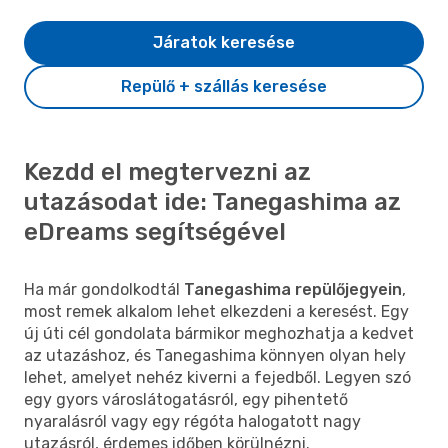
Járatok keresése
Repülő + szállás keresése
Kezdd el megtervezni az
utazásodat ide: Tanegashima az
eDreams segítségével
Ha már gondolkodtál
Tanegashima repülőjegyein
,
most remek alkalom lehet elkezdeni a keresést. Egy
új úti cél gondolata bármikor meghozhatja a kedvet
az utazáshoz, és Tanegashima könnyen olyan hely
lehet, amelyet nehéz kiverni a fejedből. Legyen szó
egy gyors városlátogatásról, egy pihentető
nyaralásról vagy egy régóta halogatott nagy
utazásról, érdemes időben körülnézni.