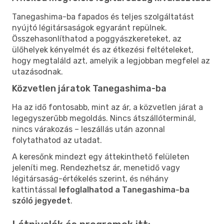
Tanegashima-ba fapados és teljes szolgáltatást
nyújtó légitársaságok egyaránt repülnek.
Összehasonlíthatod a poggyászkereteket, az
ülőhelyek kényelmét és az étkezési feltételeket,
hogy megtaláld azt, amelyik a legjobban megfelel az
utazásodnak.
Közvetlen járatok Tanegashima-ba
Ha az idő fontosabb, mint az ár, a közvetlen járat a
legegyszerűbb megoldás. Nincs átszállóterminál,
nincs várakozás – leszállás után azonnal
folytathatod az utadat.
A keresőnk mindezt egy áttekinthető felületen
jeleníti meg. Rendezhetsz ár, menetidő vagy
légitársaság-értékelés szerint, és néhány
kattintással
lefoglalhatod a Tanegashima-ba
szóló jegyedet
.