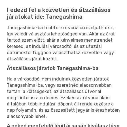
Fedezd fel a közvetlen és átszállásos
járatokat ide: Tanegashima
Tanegashima-ba többféle útvonalon is eljuthatsz,
így valódi választási lehetőséged van. Akár az árat
tartod szem előtt, akár a kényelmes menetrendet
keresed, az indulási városodtól és az utazási
dátumoktól függően választhatsz közvetlen vagy
átszállásos járat között.
Átszállásos járatok Tanegashima-ba
Ha a városodból nem indulnak közvetlen járatok
Tanegashima-ba, vagy szeretnéd alacsonyabban
tartani a költségeket, az átszállásos útvonal
megfontolásra érdemes. Ezeken az útvonalakon
általában több indulási időpont áll rendelkezésre a
nap folyamán, és az összesített jegyár is érezhetően
alacsonyabb lehet.
A neked megfelelő légitársaság kiválasztása