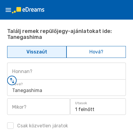
Találj remek repülőjegy-ajánlatokat ide:
Tanegashima
Visszaút
Hová?
Honnan?
Hová?
Tanegashima
Utasok
Mikor?
1 felnőtt
Csak közvetlen járatok