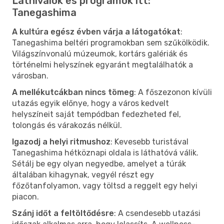
Látnivalók és programok itt:
Tanegashima
A kultúra egész évben várja a látogatókat
:
Tanegashima beltéri programokban sem szűkölködik.
Világszínvonalú múzeumok, kortárs galériák és
történelmi helyszínek egyaránt megtalálhatók a
városban.
A mellékutcákban nincs tömeg
: A főszezonon kívüli
utazás egyik előnye, hogy a város kedvelt
helyszíneit saját tempódban fedezheted fel,
tolongás és várakozás nélkül.
Igazodj a helyi ritmushoz
: Kevesebb turistával
Tanegashima hétköznapi oldala is láthatóvá válik.
Sétálj be egy olyan negyedbe, amelyet a túrák
általában kihagynak, vegyél részt egy
főzőtanfolyamon, vagy töltsd a reggelt egy helyi
piacon.
Szánj időt a feltöltődésre
: A csendesebb utazási