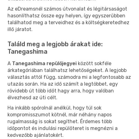
Az eDreamsnél számos útvonalat és légitársaságot
hasonlíthatsz össze egy helyen, így egyszerűbben
találhatod meg a terveidhez és a költségkeretedhez
illő járatot.
Találd meg a legjobb árakat ide:
Tanegashima
A
Tanegashima repülőjegyei
között sokféle
árkategóriában találhatsz lehetőségeket. A legjobb
választás attól függ, számodra mi a legfontosabb az
utazás során. Ha az idő számít a legtöbbet, egy
rövidebb út több időt hagy arra, hogy valóban
élvezhesd az úti célt.
Ha inkább spórolnál anélkül, hogy túl sok
kompromisszumot kötnél, már néhány napos
rugalmasság is sokat segíthet. Érdemes több
időpontot és indulási repülőteret is megnézni a
kedvezőbb ajánlatokért.