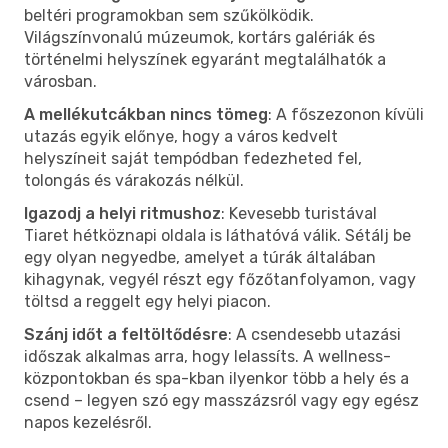
beltéri programokban sem szűkölködik.
Világszínvonalú múzeumok, kortárs galériák és
történelmi helyszínek egyaránt megtalálhatók a
városban.
A mellékutcákban nincs tömeg
: A főszezonon kívüli
utazás egyik előnye, hogy a város kedvelt
helyszíneit saját tempódban fedezheted fel,
tolongás és várakozás nélkül.
Igazodj a helyi ritmushoz
: Kevesebb turistával
Tiaret hétköznapi oldala is láthatóvá válik. Sétálj be
egy olyan negyedbe, amelyet a túrák általában
kihagynak, vegyél részt egy főzőtanfolyamon, vagy
töltsd a reggelt egy helyi piacon.
Szánj időt a feltöltődésre
: A csendesebb utazási
időszak alkalmas arra, hogy lelassíts. A wellness-
központokban és spa-kban ilyenkor több a hely és a
csend – legyen szó egy masszázsról vagy egy egész
napos kezelésről.