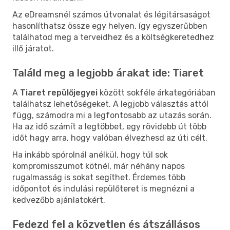
Az eDreamsnél számos útvonalat és légitársaságot
hasonlíthatsz össze egy helyen, így egyszerűbben
találhatod meg a terveidhez és a költségkeretedhez
illő járatot.
Találd meg a legjobb árakat ide: Tiaret
A
Tiaret repülőjegyei
között sokféle árkategóriában
találhatsz lehetőségeket. A legjobb választás attól
függ, számodra mi a legfontosabb az utazás során.
Ha az idő számít a legtöbbet, egy rövidebb út több
időt hagy arra, hogy valóban élvezhesd az úti célt.
Ha inkább spórolnál anélkül, hogy túl sok
kompromisszumot kötnél, már néhány napos
rugalmasság is sokat segíthet. Érdemes több
időpontot és indulási repülőteret is megnézni a
kedvezőbb ajánlatokért.
Fedezd fel a közvetlen és átszállásos