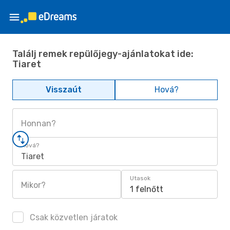
Találj remek repülőjegy-ajánlatokat ide:
Tiaret
Visszaút
Hová?
Honnan?
Hová?
Tiaret
Utasok
Mikor?
1 felnőtt
Csak közvetlen járatok