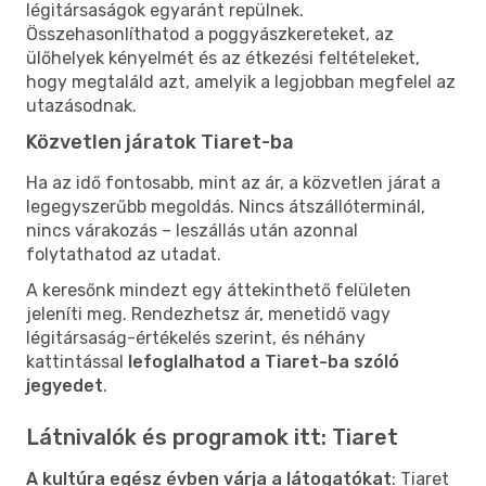
légitársaságok egyaránt repülnek.
Összehasonlíthatod a poggyászkereteket, az
ülőhelyek kényelmét és az étkezési feltételeket,
hogy megtaláld azt, amelyik a legjobban megfelel az
utazásodnak.
Közvetlen járatok Tiaret-ba
Ha az idő fontosabb, mint az ár, a közvetlen járat a
legegyszerűbb megoldás. Nincs átszállóterminál,
nincs várakozás – leszállás után azonnal
folytathatod az utadat.
A keresőnk mindezt egy áttekinthető felületen
jeleníti meg. Rendezhetsz ár, menetidő vagy
légitársaság-értékelés szerint, és néhány
kattintással
lefoglalhatod a Tiaret-ba szóló
jegyedet
.
Látnivalók és programok itt: Tiaret
A kultúra egész évben várja a látogatókat
: Tiaret