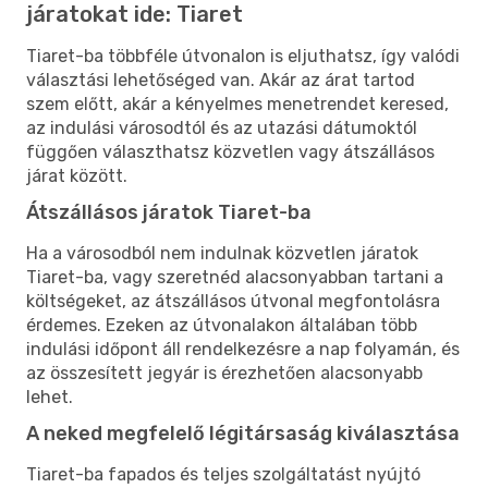
járatokat ide: Tiaret
Tiaret-ba többféle útvonalon is eljuthatsz, így valódi
választási lehetőséged van. Akár az árat tartod
szem előtt, akár a kényelmes menetrendet keresed,
az indulási városodtól és az utazási dátumoktól
függően választhatsz közvetlen vagy átszállásos
járat között.
Átszállásos járatok Tiaret-ba
Ha a városodból nem indulnak közvetlen járatok
Tiaret-ba, vagy szeretnéd alacsonyabban tartani a
költségeket, az átszállásos útvonal megfontolásra
érdemes. Ezeken az útvonalakon általában több
indulási időpont áll rendelkezésre a nap folyamán, és
az összesített jegyár is érezhetően alacsonyabb
lehet.
A neked megfelelő légitársaság kiválasztása
Tiaret-ba fapados és teljes szolgáltatást nyújtó