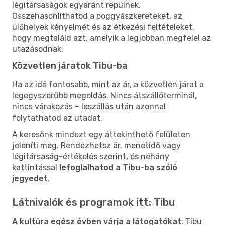
légitársaságok egyaránt repülnek.
Összehasonlíthatod a poggyászkereteket, az
ülőhelyek kényelmét és az étkezési feltételeket,
hogy megtaláld azt, amelyik a legjobban megfelel az
utazásodnak.
Közvetlen járatok Tibu-ba
Ha az idő fontosabb, mint az ár, a közvetlen járat a
legegyszerűbb megoldás. Nincs átszállóterminál,
nincs várakozás – leszállás után azonnal
folytathatod az utadat.
A keresőnk mindezt egy áttekinthető felületen
jeleníti meg. Rendezhetsz ár, menetidő vagy
légitársaság-értékelés szerint, és néhány
kattintással
lefoglalhatod a Tibu-ba szóló
jegyedet
.
Látnivalók és programok itt: Tibu
A kultúra egész évben várja a látogatókat
: Tibu