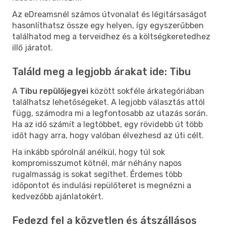
Az eDreamsnél számos útvonalat és légitársaságot
hasonlíthatsz össze egy helyen, így egyszerűbben
találhatod meg a terveidhez és a költségkeretedhez
illő járatot.
Találd meg a legjobb árakat ide: Tibu
A
Tibu repülőjegyei
között sokféle árkategóriában
találhatsz lehetőségeket. A legjobb választás attól
függ, számodra mi a legfontosabb az utazás során.
Ha az idő számít a legtöbbet, egy rövidebb út több
időt hagy arra, hogy valóban élvezhesd az úti célt.
Ha inkább spórolnál anélkül, hogy túl sok
kompromisszumot kötnél, már néhány napos
rugalmasság is sokat segíthet. Érdemes több
időpontot és indulási repülőteret is megnézni a
kedvezőbb ajánlatokért.
Fedezd fel a közvetlen és átszállásos