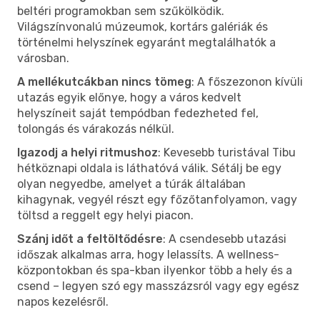
beltéri programokban sem szűkölködik.
Világszínvonalú múzeumok, kortárs galériák és
történelmi helyszínek egyaránt megtalálhatók a
városban.
A mellékutcákban nincs tömeg
: A főszezonon kívüli
utazás egyik előnye, hogy a város kedvelt
helyszíneit saját tempódban fedezheted fel,
tolongás és várakozás nélkül.
Igazodj a helyi ritmushoz
: Kevesebb turistával Tibu
hétköznapi oldala is láthatóvá válik. Sétálj be egy
olyan negyedbe, amelyet a túrák általában
kihagynak, vegyél részt egy főzőtanfolyamon, vagy
töltsd a reggelt egy helyi piacon.
Szánj időt a feltöltődésre
: A csendesebb utazási
időszak alkalmas arra, hogy lelassíts. A wellness-
központokban és spa-kban ilyenkor több a hely és a
csend – legyen szó egy masszázsról vagy egy egész
napos kezelésről.