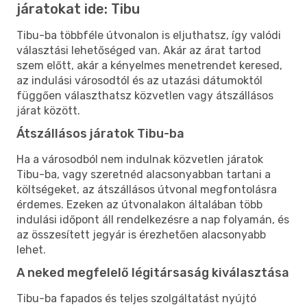
járatokat ide: Tibu
Tibu-ba többféle útvonalon is eljuthatsz, így valódi
választási lehetőséged van. Akár az árat tartod
szem előtt, akár a kényelmes menetrendet keresed,
az indulási városodtól és az utazási dátumoktól
függően választhatsz közvetlen vagy átszállásos
járat között.
Átszállásos járatok Tibu-ba
Ha a városodból nem indulnak közvetlen járatok
Tibu-ba, vagy szeretnéd alacsonyabban tartani a
költségeket, az átszállásos útvonal megfontolásra
érdemes. Ezeken az útvonalakon általában több
indulási időpont áll rendelkezésre a nap folyamán, és
az összesített jegyár is érezhetően alacsonyabb
lehet.
A neked megfelelő légitársaság kiválasztása
Tibu-ba fapados és teljes szolgáltatást nyújtó