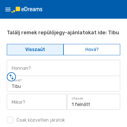
Találj remek repülőjegy-ajánlatokat ide: Tibu
Visszaút
Hová?
Honnan?
Hová?
Tibu
Utasok
Mikor?
1 felnőtt
Csak közvetlen járatok