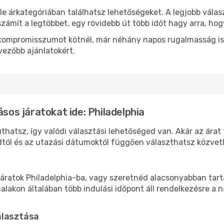
le árkategóriában találhatsz lehetőségeket. A legjobb válas
zámít a legtöbbet, egy rövidebb út több időt hagy arra, hog
ok kompromisszumot kötnél, már néhány napos rugalmasság is
vezőbb ajánlatokért.
ásos járatokat ide: Philadelphia
uthatsz, így valódi választási lehetőséged van. Akár az árat
tól és az utazási dátumoktól függően választhatsz közvetle
áratok Philadelphia-ba, vagy szeretnéd alacsonyabban tarta
akon általában több indulási időpont áll rendelkezésre a na
álasztása