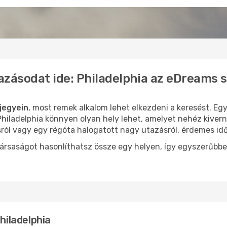
azásodat ide: Philadelphia az eDreams 
jegyein
, most remek alkalom lehet elkezdeni a keresést. Egy
iladelphia könnyen olyan hely lehet, amelyet nehéz kivern
sról vagy egy régóta halogatott nagy utazásról, érdemes id
ársaságot hasonlíthatsz össze egy helyen, így egyszerűbbe
hiladelphia