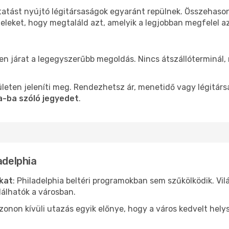
ltatást nyújtó légitársaságok egyaránt repülnek. Összehaso
teleket, hogy megtaláld azt, amelyik a legjobban megfelel 
len járat a legegyszerűbb megoldás. Nincs átszállóterminál,
leten jeleníti meg. Rendezhetsz ár, menetidő vagy légitárs
ia-ba szóló jegyedet
.
adelphia
ókat
: Philadelphia beltéri programokban sem szűkölködik. Vi
álhatók a városban.
ezonon kívüli utazás egyik előnye, hogy a város kedvelt hel