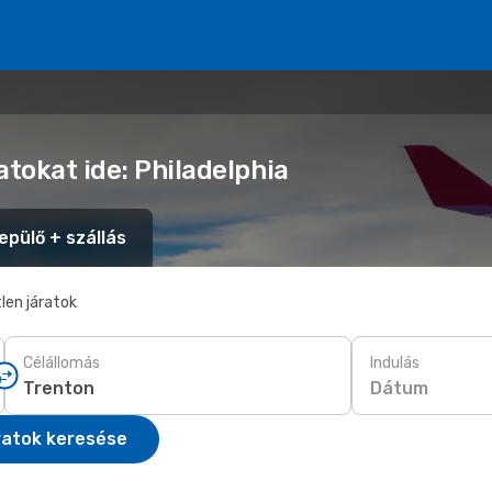
atokat ide: Philadelphia
epülő + szállás
len járatok
Célállomás
Indulás
Dátum
ratok keresése