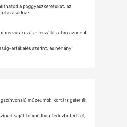
nlíthatod a poggyászkereteket, az
az utazásodnak.
 nincs várakozás – leszállás után azonnal
aság-értékelés szerint, és néhány
lágszínvonalú múzeumok, kortárs galériák
yszíneit saját tempódban fedezheted fel,