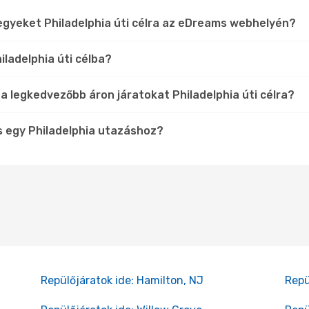
egyeket Philadelphia úti célra az eDreams webhelyén?
iladelphia úti célba?
 a legkedvezőbb áron járatokat Philadelphia úti célra?
s egy Philadelphia utazáshoz?
Repülőjáratok ide: Hamilton, NJ
Repü