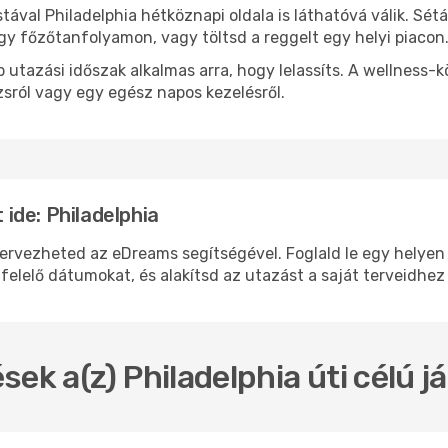
stával Philadelphia hétköznapi oldala is láthatóvá válik. Sé
egy főzőtanfolyamon, vagy töltsd a reggelt egy helyi piacon
 utazási időszak alkalmas arra, hogy lelassíts. A wellness-
sról vagy egy egész napos kezelésről.
ide: Philadelphia
vezheted az eDreams segítségével. Foglald le egy helyen a 
felelő dátumokat, és alakítsd az utazást a saját terveidhez
sek a(z) Philadelphia úti célú 