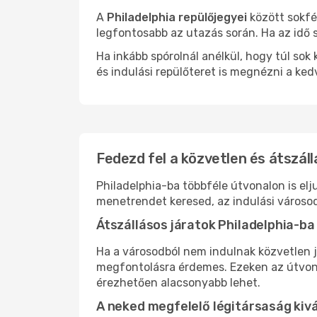
A
Philadelphia repülőjegyei
között sokfé
legfontosabb az utazás során. Ha az idő s
Ha inkább spórolnál anélkül, hogy túl s
és indulási repülőteret is megnézni a ked
Fedezd fel a közvetlen és átszáll
Philadelphia-ba többféle útvonalon is elj
menetrendet keresed, az indulási városod
Átszállásos járatok Philadelphia-ba
Ha a városodból nem indulnak közvetlen j
megfontolásra érdemes. Ezeken az útvonal
érezhetően alacsonyabb lehet.
A neked megfelelő légitársaság kiv