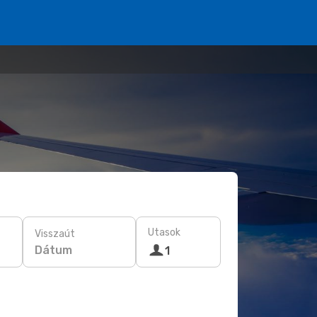
Utasok
Visszaút
Dátum
1