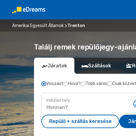
Amerikai Egyesült Államok
Trenton
Találj remek repülőjegy-ajánl
Járatok
Szállások
R
Visszaút
Hová?
Több város
Csak közvet
Indulási hely
Repülő + szállás keresése
Já