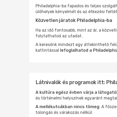
Philadelphia-ba fapados és teljes szolgá
ülőhelyek kényelmét és az étkezési felté
Közvetlen járatok Philadelphia-ba
Ha az idő fontosabb, mint az ár, a közvet
folytathatod az utadat.
A keresőnk mindezt egy áttekinthető felü
kattintással
lefoglalhatod a Philadelph
Látnivalók és programok itt: Phil
A kultúra egész évben várja a látogat
és történelmi helyszínek egyaránt megtal
A mellékutcákban nincs tömeg
: A fősz
tolongás és várakozás nélkül.