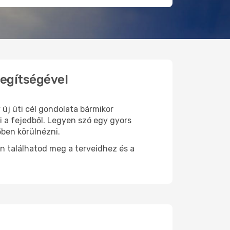
segítségével
 új úti cél gondolata bármikor
i a fejedből. Legyen szó egy gyors
őben körülnézni.
n találhatod meg a terveidhez és a