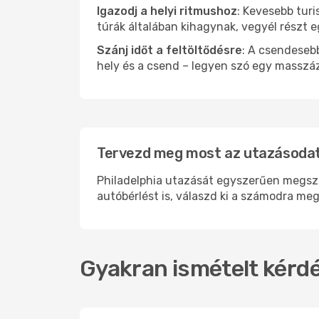
Igazodj a helyi ritmushoz
: Kevesebb turi
túrák általában kihagynak, vegyél részt 
Szánj időt a feltöltődésre
: A csendesebb
hely és a csend – legyen szó egy masszáz
Tervezd meg most az utazásodat 
Philadelphia utazását egyszerűen megszer
autóbérlést is, válaszd ki a számodra meg
Gyakran ismételt kérdé