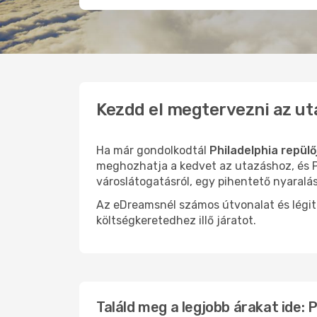
Kezdd el megtervezni az ut
Ha már gondolkodtál
Philadelphia repülő
meghozhatja a kedvet az utazáshoz, és Ph
városlátogatásról, egy pihentető nyaralá
Az eDreamsnél számos útvonalat és légit
költségkeretedhez illő járatot.
Találd meg a legjobb árakat ide: P