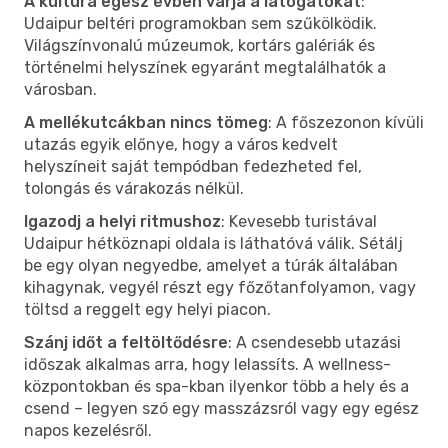
A kultúra egész évben várja a látogatókat
:
Udaipur beltéri programokban sem szűkölködik.
Világszínvonalú múzeumok, kortárs galériák és
történelmi helyszínek egyaránt megtalálhatók a
városban.
A mellékutcákban nincs tömeg
: A főszezonon kívüli
utazás egyik előnye, hogy a város kedvelt
helyszíneit saját tempódban fedezheted fel,
tolongás és várakozás nélkül.
Igazodj a helyi ritmushoz
: Kevesebb turistával
Udaipur hétköznapi oldala is láthatóvá válik. Sétálj
be egy olyan negyedbe, amelyet a túrák általában
kihagynak, vegyél részt egy főzőtanfolyamon, vagy
töltsd a reggelt egy helyi piacon.
Szánj időt a feltöltődésre
: A csendesebb utazási
időszak alkalmas arra, hogy lelassíts. A wellness-
központokban és spa-kban ilyenkor több a hely és a
csend – legyen szó egy masszázsról vagy egy egész
napos kezelésről.