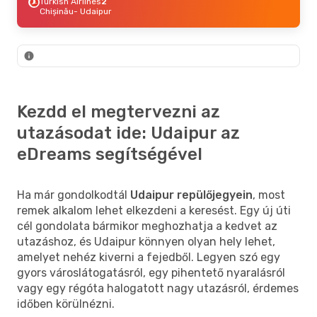
Turkish Airlines
2
Chișinău
- Udaipur
Kezdd el megtervezni az
utazásodat ide: Udaipur az
eDreams segítségével
Ha már gondolkodtál
Udaipur repülőjegyein
, most
remek alkalom lehet elkezdeni a keresést. Egy új úti
cél gondolata bármikor meghozhatja a kedvet az
utazáshoz, és Udaipur könnyen olyan hely lehet,
amelyet nehéz kiverni a fejedből. Legyen szó egy
gyors városlátogatásról, egy pihentető nyaralásról
vagy egy régóta halogatott nagy utazásról, érdemes
időben körülnézni.