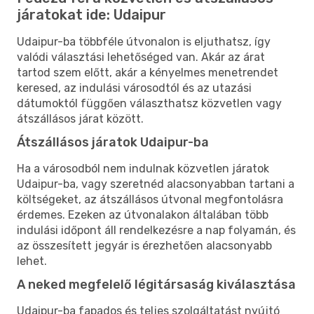
járatokat ide: Udaipur
Udaipur-ba többféle útvonalon is eljuthatsz, így
valódi választási lehetőséged van. Akár az árat
tartod szem előtt, akár a kényelmes menetrendet
keresed, az indulási városodtól és az utazási
dátumoktól függően választhatsz közvetlen vagy
átszállásos járat között.
Átszállásos járatok Udaipur-ba
Ha a városodból nem indulnak közvetlen járatok
Udaipur-ba, vagy szeretnéd alacsonyabban tartani a
költségeket, az átszállásos útvonal megfontolásra
érdemes. Ezeken az útvonalakon általában több
indulási időpont áll rendelkezésre a nap folyamán, és
az összesített jegyár is érezhetően alacsonyabb
lehet.
A neked megfelelő légitársaság kiválasztása
Udaipur-ba fapados és teljes szolgáltatást nyújtó