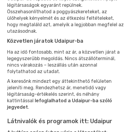
légitársaságok egyaránt repülnek.
Összehasonlíthatod a poggyászkereteket, az
ülőhelyek kényelmét és az étkezési feltételeket,
hogy megtaláld azt, amelyik a legjobban megfelel az
utazásodnak.
Közvetlen járatok Udaipur-ba
Ha az idő fontosabb, mint az ár, a közvetlen járat a
legegyszerűbb megoldás. Nincs átszállóterminál,
nincs várakozás – leszállás után azonnal
folytathatod az utadat.
A keresőnk mindezt egy áttekinthető felületen
jeleníti meg. Rendezhetsz ár, menetidő vagy
légitársaság-értékelés szerint, és néhány
kattintással
lefoglalhatod a Udaipur-ba szóló
jegyedet
.
Látnivalók és programok itt: Udaipur