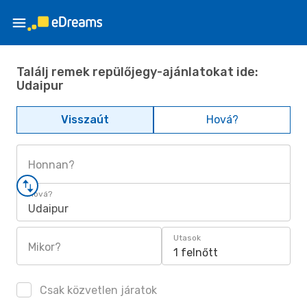
Találj remek repülőjegy-ajánlatokat ide:
Udaipur
Visszaút
Hová?
Honnan?
Hová?
Udaipur
Utasok
Mikor?
1 felnőtt
Csak közvetlen járatok