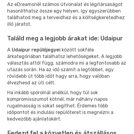
Az eDreamsnél számos útvonalat és légitársaságot
hasonlíthatsz össze egy helyen, így egyszerűbben
találhatod meg a terveidhez és a költségkeretedhez
illő járatot.
Találd meg a legjobb árakat ide: Udaipur
A
Udaipur repülőjegyei
között sokféle
árkategóriában találhatsz lehetőségeket. A legjobb
választás attól függ, számodra mi a legfontosabb az
utazás során. Ha az idő számít a legtöbbet, egy
rövidebb út több időt hagy arra, hogy valóban
élvezhesd az úti célt.
Ha inkább spórolnál anélkül, hogy túl sok
kompromisszumot kötnél, már néhány napos
rugalmasság is sokat segíthet. Érdemes több
időpontot és indulási repülőteret is megnézni a
kedvezőbb ajánlatokért.
Fedezd fel a közvetlen és átszállásos