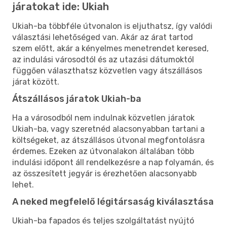
járatokat ide: Ukiah
Ukiah-ba többféle útvonalon is eljuthatsz, így valódi
választási lehetőséged van. Akár az árat tartod
szem előtt, akár a kényelmes menetrendet keresed,
az indulási városodtól és az utazási dátumoktól
függően választhatsz közvetlen vagy átszállásos
járat között.
Átszállásos járatok Ukiah-ba
Ha a városodból nem indulnak közvetlen járatok
Ukiah-ba, vagy szeretnéd alacsonyabban tartani a
költségeket, az átszállásos útvonal megfontolásra
érdemes. Ezeken az útvonalakon általában több
indulási időpont áll rendelkezésre a nap folyamán, és
az összesített jegyár is érezhetően alacsonyabb
lehet.
A neked megfelelő légitársaság kiválasztása
Ukiah-ba fapados és teljes szolgáltatást nyújtó