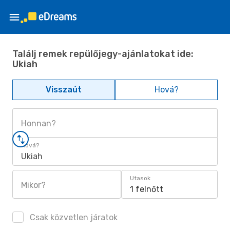
Találj remek repülőjegy-ajánlatokat ide:
Ukiah
Visszaút
Hová?
Honnan?
Hová?
Ukiah
Utasok
Mikor?
1 felnőtt
Csak közvetlen járatok