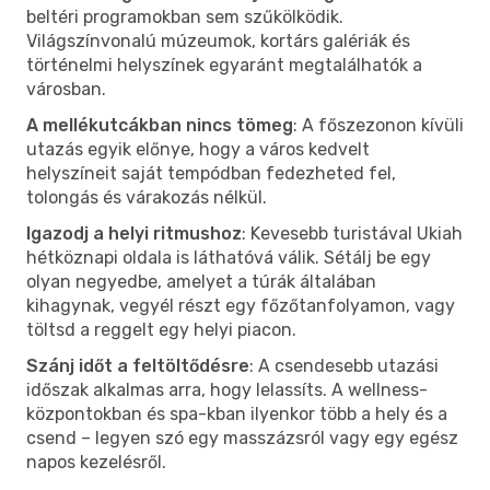
beltéri programokban sem szűkölködik.
Világszínvonalú múzeumok, kortárs galériák és
történelmi helyszínek egyaránt megtalálhatók a
városban.
A mellékutcákban nincs tömeg
: A főszezonon kívüli
utazás egyik előnye, hogy a város kedvelt
helyszíneit saját tempódban fedezheted fel,
tolongás és várakozás nélkül.
Igazodj a helyi ritmushoz
: Kevesebb turistával Ukiah
hétköznapi oldala is láthatóvá válik. Sétálj be egy
olyan negyedbe, amelyet a túrák általában
kihagynak, vegyél részt egy főzőtanfolyamon, vagy
töltsd a reggelt egy helyi piacon.
Szánj időt a feltöltődésre
: A csendesebb utazási
időszak alkalmas arra, hogy lelassíts. A wellness-
központokban és spa-kban ilyenkor több a hely és a
csend – legyen szó egy masszázsról vagy egy egész
napos kezelésről.