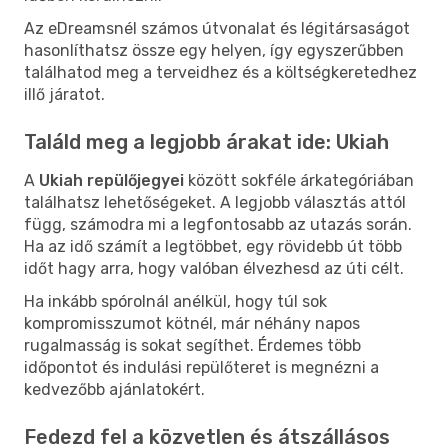
Az eDreamsnél számos útvonalat és légitársaságot
hasonlíthatsz össze egy helyen, így egyszerűbben
találhatod meg a terveidhez és a költségkeretedhez
illő járatot.
Találd meg a legjobb árakat ide: Ukiah
A
Ukiah repülőjegyei
között sokféle árkategóriában
találhatsz lehetőségeket. A legjobb választás attól
függ, számodra mi a legfontosabb az utazás során.
Ha az idő számít a legtöbbet, egy rövidebb út több
időt hagy arra, hogy valóban élvezhesd az úti célt.
Ha inkább spórolnál anélkül, hogy túl sok
kompromisszumot kötnél, már néhány napos
rugalmasság is sokat segíthet. Érdemes több
időpontot és indulási repülőteret is megnézni a
kedvezőbb ajánlatokért.
Fedezd fel a közvetlen és átszállásos