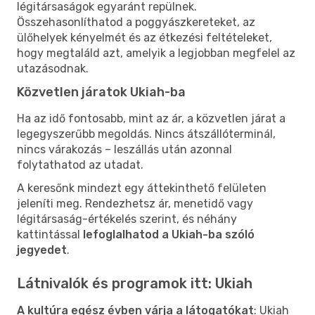
légitársaságok egyaránt repülnek.
Összehasonlíthatod a poggyászkereteket, az
ülőhelyek kényelmét és az étkezési feltételeket,
hogy megtaláld azt, amelyik a legjobban megfelel az
utazásodnak.
Közvetlen járatok Ukiah-ba
Ha az idő fontosabb, mint az ár, a közvetlen járat a
legegyszerűbb megoldás. Nincs átszállóterminál,
nincs várakozás – leszállás után azonnal
folytathatod az utadat.
A keresőnk mindezt egy áttekinthető felületen
jeleníti meg. Rendezhetsz ár, menetidő vagy
légitársaság-értékelés szerint, és néhány
kattintással
lefoglalhatod a Ukiah-ba szóló
jegyedet
.
Látnivalók és programok itt: Ukiah
A kultúra egész évben várja a látogatókat
: Ukiah