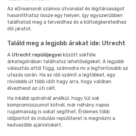
Az eDreamsnél számos útvonalat és légitársaságot
hasonlíthatsz össze egy helyen, így egyszerűbben
találhatod meg a terveidhez és a költségkeretedhez
illő járatot.
Találd meg a legjobb árakat ide: Utrecht
A
Utrecht repülőjegyei
között sokféle
árkategóriában találhatsz lehetőségeket. A legjobb
választás attól függ, számodra mi a legfontosabb az
utazás során. Ha az idő számít a legtöbbet, egy
rövidebb út több időt hagy arra, hogy valóban
élvezhesd az úti célt.
Ha inkább spórolnál anélkül, hogy túl sok
kompromisszumot kötnél, már néhány napos
rugalmasság is sokat segíthet. Érdemes több
időpontot és indulási repülőteret is megnézni a
kedvezőbb ajánlatokért.