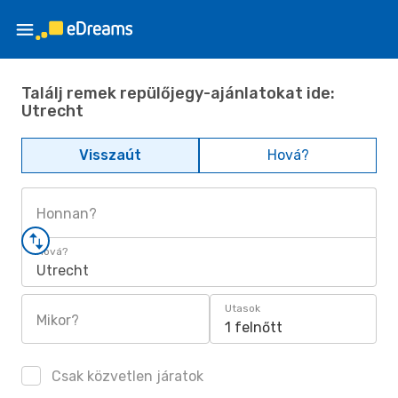
Találj remek repülőjegy-ajánlatokat ide:
Utrecht
Visszaút
Hová?
Honnan?
Hová?
Utrecht
Utasok
Mikor?
1 felnőtt
Csak közvetlen járatok