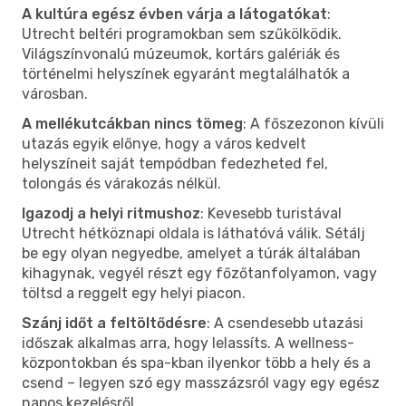
A kultúra egész évben várja a látogatókat
:
Utrecht beltéri programokban sem szűkölködik.
Világszínvonalú múzeumok, kortárs galériák és
történelmi helyszínek egyaránt megtalálhatók a
városban.
A mellékutcákban nincs tömeg
: A főszezonon kívüli
utazás egyik előnye, hogy a város kedvelt
helyszíneit saját tempódban fedezheted fel,
tolongás és várakozás nélkül.
Igazodj a helyi ritmushoz
: Kevesebb turistával
Utrecht hétköznapi oldala is láthatóvá válik. Sétálj
be egy olyan negyedbe, amelyet a túrák általában
kihagynak, vegyél részt egy főzőtanfolyamon, vagy
töltsd a reggelt egy helyi piacon.
Szánj időt a feltöltődésre
: A csendesebb utazási
időszak alkalmas arra, hogy lelassíts. A wellness-
központokban és spa-kban ilyenkor több a hely és a
csend – legyen szó egy masszázsról vagy egy egész
napos kezelésről.