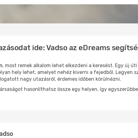
azásodat ide: Vadso az eDreams segíts
n
, most remek alkalom lehet elkezdeni a keresést. Egy új ú
yan hely lehet, amelyet nehéz kiverni a fejedből. Legyen s
logatott nagy utazásról, érdemes időben körülnézni.
ársaságot hasonlíthatsz össze egy helyen, így egyszerűbbe
Vadso