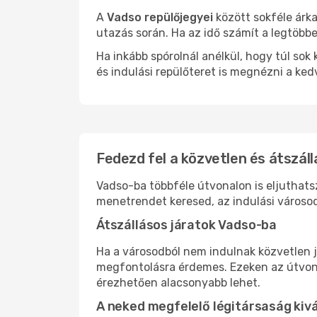
A
Vadso repülőjegyei
között sokféle árka
utazás során. Ha az idő számít a legtöbbe
Ha inkább spórolnál anélkül, hogy túl s
és indulási repülőteret is megnézni a ked
Fedezd fel a közvetlen és átszáll
Vadso-ba többféle útvonalon is eljuthatsz
menetrendet keresed, az indulási városod
Átszállásos járatok Vadso-ba
Ha a városodból nem indulnak közvetlen j
megfontolásra érdemes. Ezeken az útvonal
érezhetően alacsonyabb lehet.
A neked megfelelő légitársaság kiv