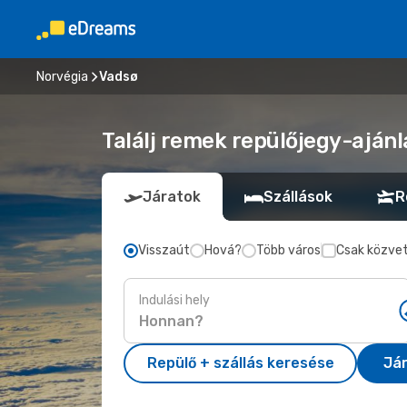
Norvégia
Vadsø
Találj remek repülőjegy-ajánl
Járatok
Szállások
R
Visszaút
Hová?
Több város
Csak közvet
Indulási hely
Repülő + szállás keresése
Já