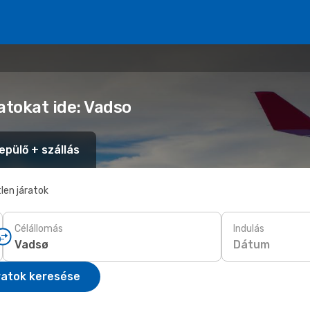
atokat ide: Vadso
epülő + szállás
len járatok
Célállomás
Indulás
Dátum
ratok keresése