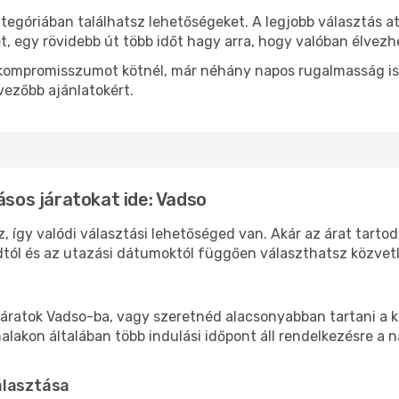
tegóriában találhatsz lehetőségeket. A legjobb választás a
t, egy rövidebb út több időt hagy arra, hogy valóban élvezhe
ok kompromisszumot kötnél, már néhány napos rugalmasság is
vezőbb ajánlatokért.
ásos járatokat ide: Vadso
, így valódi választási lehetőséged van. Akár az árat tarto
tól és az utazási dátumoktól függően választhatsz közvetle
áratok Vadso-ba, vagy szeretnéd alacsonyabban tartani a kö
akon általában több indulási időpont áll rendelkezésre a na
álasztása