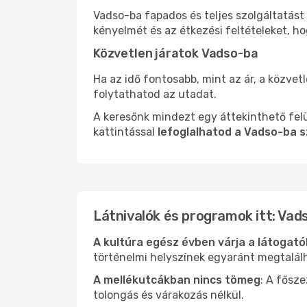
Vadso-ba fapados és teljes szolgáltatást
kényelmét és az étkezési feltételeket, h
Közvetlen járatok Vadso-ba
Ha az idő fontosabb, mint az ár, a közvet
folytathatod az utadat.
A keresőnk mindezt egy áttekinthető felü
kattintással
lefoglalhatod a Vadso-ba s
Látnivalók és programok itt: Vad
A kultúra egész évben várja a látogat
történelmi helyszínek egyaránt megtalál
A mellékutcákban nincs tömeg
: A fősz
tolongás és várakozás nélkül.