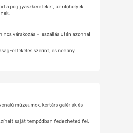
tod a poggyászkereteket, az ülőhelyek
dnak.
 nincs várakozás – leszállás után azonnal
aság-értékelés szerint, és néhány
nvonalú múzeumok, kortárs galériák és
yszíneit saját tempódban fedezheted fel,