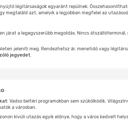
 nyújtó légitársaságok egyaránt repülnek. Összehasonlítha
ogy megtaláld azt, amelyik a legjobban megfelel az utazáso
len járat a legegyszerűbb megoldás. Nincs átszállóterminál,
leten jeleníti meg. Rendezhetsz ár, menetidő vagy légitárs
zóló jegyedet
.
so
ókat
: Vadso beltéri programokban sem szűkölködik. Világszí
hatók a városban.
ezonon kívüli utazás egyik előnye, hogy a város kedvelt hel