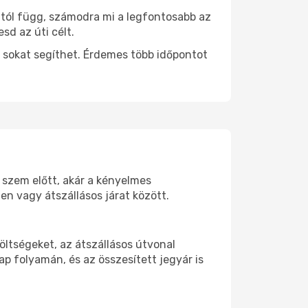
ttól függ, számodra mi a legfontosabb az
sd az úti célt.
 sokat segíthet. Érdemes több időpontot
d szem előtt, akár a kényelmes
n vagy átszállásos járat között.
ltségeket, az átszállásos útvonal
p folyamán, és az összesített jegyár is