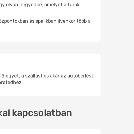
 egy olyan negyedbe, amelyet a túrák
központokban és spa-kban ilyenkor több a
jegyet, a szállást és akár az autóbérlést
eretedhez.
kkal kapcsolatban