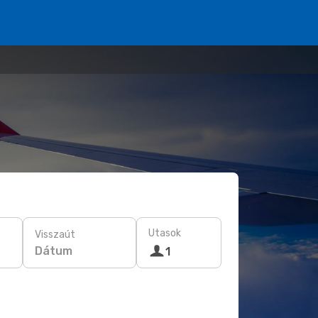
Utasok
Visszaút
Dátum
1