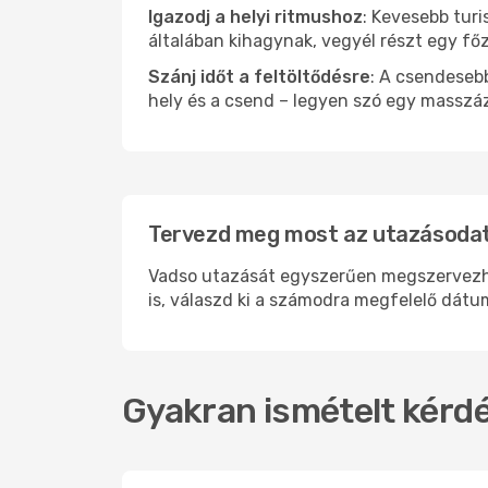
Igazodj a helyi ritmushoz
: Kevesebb turi
általában kihagynak, vegyél részt egy fő
Szánj időt a feltöltődésre
: A csendesebb
hely és a csend – legyen szó egy masszáz
Tervezd meg most az utazásodat
Vadso utazását egyszerűen megszervezhete
is, válaszd ki a számodra megfelelő dátum
Gyakran ismételt kérdé