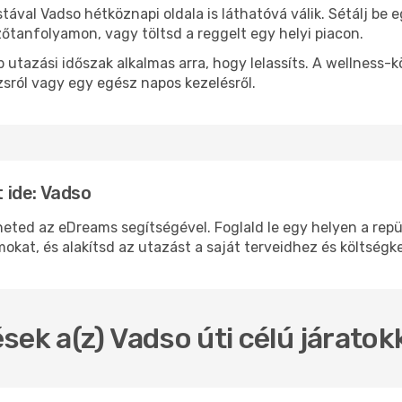
stával Vadso hétköznapi oldala is láthatóvá válik. Sétálj be
zőtanfolyamon, vagy töltsd a reggelt egy helyi piacon.
 utazási időszak alkalmas arra, hogy lelassíts. A wellness-
sról vagy egy egész napos kezelésről.
 ide: Vadso
d az eDreams segítségével. Foglald le egy helyen a repülő
okat, és alakítsd az utazást a saját terveidhez és költségk
sek a(z) Vadso úti célú járato