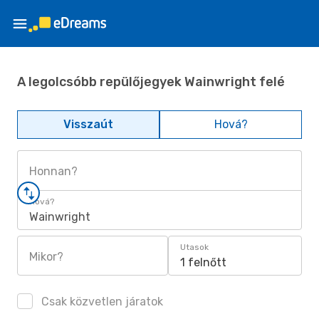
A legolcsóbb repülőjegyek Wainwright felé
Visszaút
Hová?
Honnan?
Hová?
Wainwright
Utasok
Mikor?
1 felnőtt
Csak közvetlen járatok