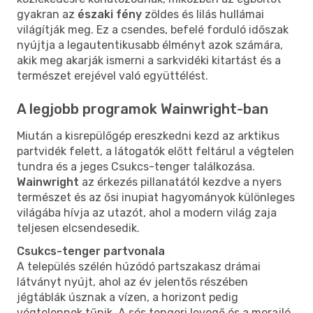
gyakran az
északi fény
zöldes és lilás hullámai
világítják meg. Ez a csendes, befelé forduló időszak
nyújtja a legautentikusabb élményt azok számára,
akik meg akarják ismerni a sarkvidéki kitartást és a
természet erejével való együttélést.
A legjobb programok Wainwright-ban
Miután a kisrepülőgép ereszkedni kezd az arktikus
partvidék felett, a látogatók előtt feltárul a végtelen
tundra és a jeges Csukcs-tenger találkozása.
Wainwright
az érkezés pillanatától kezdve a nyers
természet és az ősi inupiat hagyományok különleges
világába hívja az utazót, ahol a modern világ zaja
teljesen elcsendesedik.
Csukcs-tenger partvonala
A település szélén húzódó partszakasz drámai
látványt nyújt, ahol az év jelentős részében
jégtáblák úsznak a vízen, a horizont pedig
végtelennek tűnik. A sós tengeri levegő és a morajló