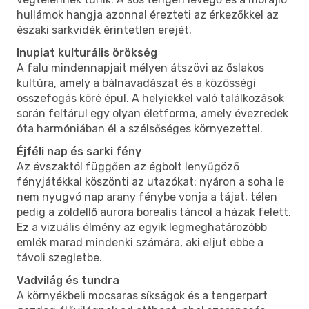
hullámok hangja azonnal érezteti az érkezőkkel az
északi sarkvidék érintetlen erejét.
Inupiat kulturális örökség
A falu mindennapjait mélyen átszövi az őslakos
kultúra, amely a bálnavadászat és a közösségi
összefogás köré épül. A helyiekkel való találkozások
során feltárul egy olyan életforma, amely évezredek
óta harmóniában él a szélsőséges környezettel.
Éjféli nap és sarki fény
Az évszaktól függően az égbolt lenyűgöző
fényjátékkal köszönti az utazókat: nyáron a soha le
nem nyugvó nap arany fénybe vonja a tájat, télen
pedig a zöldellő aurora borealis táncol a házak felett.
Ez a vizuális élmény az egyik legmeghatározóbb
emlék marad mindenki számára, aki eljut ebbe a
távoli szegletbe.
Vadvilág és tundra
A környékbeli mocsaras síkságok és a tengerpart