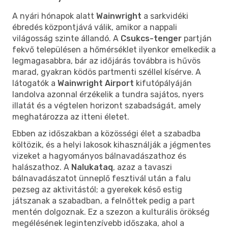
A nyári hónapok alatt
Wainwright
a sarkvidéki
ébredés központjává válik, amikor a nappali
világosság szinte állandó. A
Csukcs-tenger
partján
fekvő településen a hőmérséklet ilyenkor emelkedik a
legmagasabbra, bár az időjárás továbbra is hűvös
marad, gyakran ködös partmenti széllel kísérve. A
látogatók a
Wainwright Airport
kifutópályáján
landolva azonnal érzékelik a tundra sajátos, nyers
illatát és a végtelen horizont szabadságát, amely
meghatározza az itteni életet.
Ebben az időszakban a közösségi élet a szabadba
költözik, és a helyi lakosok kihasználják a jégmentes
vizeket a hagyományos bálnavadászathoz és
halászathoz. A
Nalukataq
, azaz a tavaszi
bálnavadászatot ünneplő fesztivál után a falu
pezseg az aktivitástól; a gyerekek késő estig
játszanak a szabadban, a felnőttek pedig a part
mentén dolgoznak. Ez a szezon a kulturális örökség
megélésének legintenzívebb időszaka, ahol a