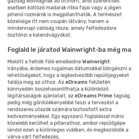
gazdag élővilágnak ad otthont, ahol szerencsés
esetben költöző madarak ritka fajai vagy a jégen
pihenő rozmárok is megpillanthatók. A természet
közelsége itt nem csupán látvány, hanem a
mindennapi valóság része, amely felfedezésre
ösztönzi a kalandvágyókat.
Foglald le járatod Wainwright-ba még ma
Mielőtt a felhők fölé emelkedne
Wainwright
irányába, érdemes rugalmas dátumokkal böngészni a
lehetőségeket, hogy a legkedvezőbb repülőjegyeket
találja meg az úthoz. Az
eDreams
felületén
könnyedén összehasonlíthatja a különböző
légitársaságok ajánlatait, az
eDreams Prime
tagság
pedig még gördülékenyebbé teszi a tervezést a
rendszeres utazók számára biztosított extra
kedvezményekkel. Egy egyszerű foglalással máris
közelebb kerülhet a pillanathoz, amikor repülőgépe
landol ezen a különleges vidéken, és megkezdődik a
várva várt felfedezés.