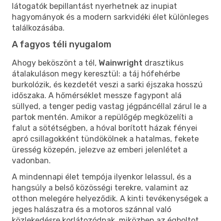
látogatók bepillantást nyerhetnek az inupiat
hagyományok és a modern sarkvidéki élet különleges
találkozásába.
A fagyos téli nyugalom
Ahogy beköszönt a tél,
Wainwright
drasztikus
átalakuláson megy keresztül: a táj hófehérbe
burkolózik, és kezdetét veszi a sarki éjszaka hosszú
időszaka. A hőmérséklet messze fagypont alá
süllyed, a tenger pedig vastag jégpáncéllal zárul le a
partok mentén. Amikor a repülőgép megközelíti a
falut a sötétségben, a hóval borított házak fényei
apró csillagokként tündökölnek a hatalmas, fekete
üresség közepén, jelezve az emberi jelenlétet a
vadonban.
A mindennapi élet tempója ilyenkor lelassul, és a
hangsúly a belső közösségi terekre, valamint az
otthon melegére helyeződik. A kinti tevékenységek a
jeges halászatra és a motoros szánnal való
közlekedésre korlátozódnak, miközben az égboltot