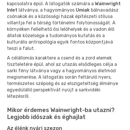
kapcsolatra épül. A látogatók számára a
Wainwright
Inlet
látványa, a hagyományos
Umiak
bálnavadász
csónakok és a közösségi házak építészeti stílusa
villantja fel a térség történelmi folytonosságát. A
környéken fellelhető ősi lelőhelyek és a vadon élő
állatok közelsége a tudományos kutatás és a
kulturális antropológia egyik fontos központjává
teszi a falut.
A célállomás karaktere a csend és a zord elemek
tiszteletére épül, ahol az utazás elsődleges célja a
sarki fény látványa vagy a hagyományos életmód
megismerése. A látogatás során feltáruló nyers,
természetes szépség és az elszigeteltség élménye
egyedülálló perspektívát nyújt a sarkvidéki
létezésről.
Mikor érdemes Wainwright-ba utazni?
Legjobb időszak és éghajlat
Az élénk nyári szezon