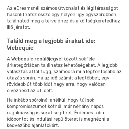
Az eDreamsnél számos útvonalat és légitársaságot
hasonlíthatsz össze egy helyen, így egyszerűbben
találhatod meg a terveidhez és a költségkeretedhez
illő járatot.
Találd meg a legjobb árakat ide:
Webequie
A
Webequie repülőjegyei
között sokféle
árkategóriában találhatsz lehetőségeket. A legjobb
választás attól függ, számodra mi a legfontosabb az
utazás során. Ha az idő számít a legtöbbet, egy
rövidebb út több időt hagy arra, hogy valóban
élvezhesd az úti célt.
Ha inkább spórolnál anélkül, hogy túl sok
kompromisszumot kötnél, már néhány napos
rugalmasság is sokat segíthet. Érdemes több
időpontot és indulási repülőteret is megnézni a
kedvezőbb ajánlatokért.