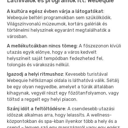
Látnivalók és programok itt: Webequie
A kultúra egész évben várja a látogatókat
:
Webequie beltéri programokban sem szűkölködik.
Világszínvonalú múzeumok, kortárs galériák és
történelmi helyszínek egyaránt megtalálhatók a
városban.
A mellékutcákban nincs tömeg
: A főszezonon kívüli
utazás egyik előnye, hogy a város kedvelt
helyszíneit saját tempódban fedezheted fel,
tolongás és várakozás nélkül.
Igazodj a helyi ritmushoz
: Kevesebb turistával
Webequie hétköznapi oldala is láthatóvá válik. Sétálj
be egy olyan negyedbe, amelyet a túrák általában
kihagynak, vegyél részt egy főzőtanfolyamon, vagy
töltsd a reggelt egy helyi piacon.
Szánj időt a feltöltődésre
: A csendesebb utazási
időszak alkalmas arra, hogy lelassíts. A wellness-
központokban és spa-kban ilyenkor több a hely és a
csend – legyen szó egy masszázsról vagy egy egész