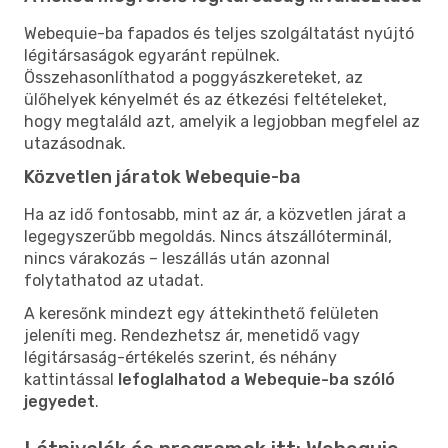
Webequie-ba fapados és teljes szolgáltatást nyújtó
légitársaságok egyaránt repülnek.
Összehasonlíthatod a poggyászkereteket, az
ülőhelyek kényelmét és az étkezési feltételeket,
hogy megtaláld azt, amelyik a legjobban megfelel az
utazásodnak.
Közvetlen járatok Webequie-ba
Ha az idő fontosabb, mint az ár, a közvetlen járat a
legegyszerűbb megoldás. Nincs átszállóterminál,
nincs várakozás – leszállás után azonnal
folytathatod az utadat.
A keresőnk mindezt egy áttekinthető felületen
jeleníti meg. Rendezhetsz ár, menetidő vagy
légitársaság-értékelés szerint, és néhány
kattintással
lefoglalhatod a Webequie-ba szóló
jegyedet
.