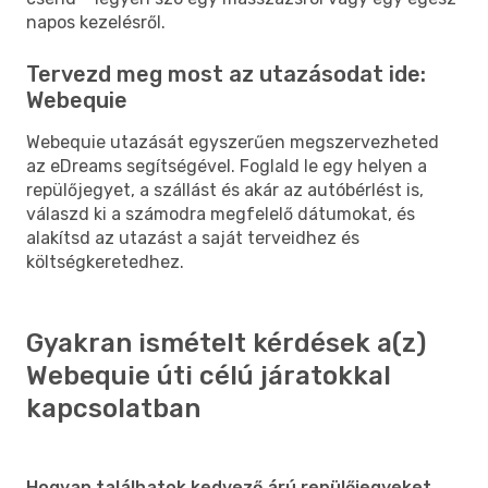
napos kezelésről.
Tervezd meg most az utazásodat ide:
Webequie
Webequie utazását egyszerűen megszervezheted
az eDreams segítségével. Foglald le egy helyen a
repülőjegyet, a szállást és akár az autóbérlést is,
válaszd ki a számodra megfelelő dátumokat, és
alakítsd az utazást a saját terveidhez és
költségkeretedhez.
Gyakran ismételt kérdések a(z)
Webequie úti célú járatokkal
kapcsolatban
Hogyan találhatok kedvező árú repülőjegyeket