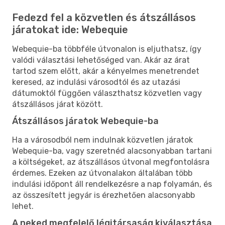
Fedezd fel a közvetlen és átszállásos
járatokat ide: Webequie
Webequie-ba többféle útvonalon is eljuthatsz, így
valódi választási lehetőséged van. Akár az árat
tartod szem előtt, akár a kényelmes menetrendet
keresed, az indulási városodtól és az utazási
dátumoktól függően választhatsz közvetlen vagy
átszállásos járat között.
Átszállásos járatok Webequie-ba
Ha a városodból nem indulnak közvetlen járatok
Webequie-ba, vagy szeretnéd alacsonyabban tartani
a költségeket, az átszállásos útvonal megfontolásra
érdemes. Ezeken az útvonalakon általában több
indulási időpont áll rendelkezésre a nap folyamán, és
az összesített jegyár is érezhetően alacsonyabb
lehet.
A neked megfelelő légitársaság kiválasztása