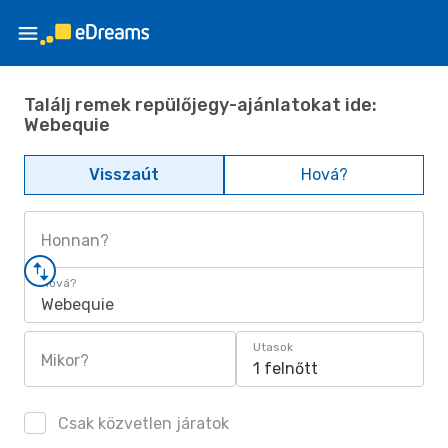
Találj remek repülőjegy-ajánlatokat ide:
Webequie
Visszaút
Hová?
Honnan?
Hová?
Webequie
Utasok
Mikor?
1 felnőtt
Csak közvetlen járatok