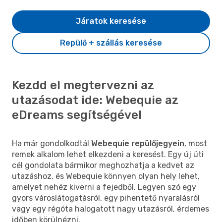
Járatok keresése
Repülő + szállás keresése
Kezdd el megtervezni az
utazásodat ide: Webequie az
eDreams segítségével
Ha már gondolkodtál
Webequie repülőjegyein
, most
remek alkalom lehet elkezdeni a keresést. Egy új úti
cél gondolata bármikor meghozhatja a kedvet az
utazáshoz, és Webequie könnyen olyan hely lehet,
amelyet nehéz kiverni a fejedből. Legyen szó egy
gyors városlátogatásról, egy pihentető nyaralásról
vagy egy régóta halogatott nagy utazásról, érdemes
időben körülnézni.