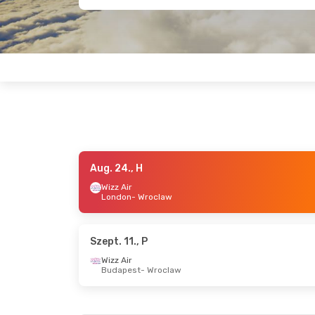
Aug. 24., H
Aug. 26., Sze
- Aug. 26., Sze
Szept. 2
Wizz Air
London
- Wroclaw
Wizz Air
Wizz A
Budapest
- Wroclaw
Budap
Wizz Air
Wizz A
Wroclaw
- Budapest
Wrocl
Szept. 11., P
Wizz Air
Budapest
- Wroclaw
Okt. 9., P
- Okt. 12., H
Szept. 1
Wizz Air
Wizz A
Budapest
- Wroclaw
Budap
Wizz Air
Wizz A