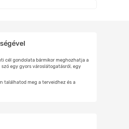
t
tségével
 úti cél gondolata bármikor meghozhatja a
 szó egy gyors városlátogatásról, egy
n találhatod meg a terveidhez és a