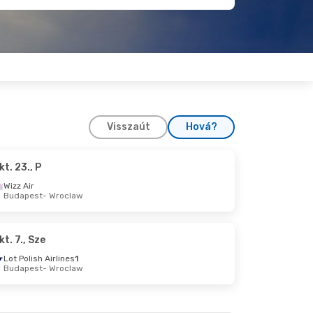
Visszaút
Hová?
kt. 23., P
. 7., H
Wizz Air
Budapest
- Wroclaw
w
t
kt. 7., Sze
Lot Polish Airlines
1
Budapest
- Wroclaw
., H
w