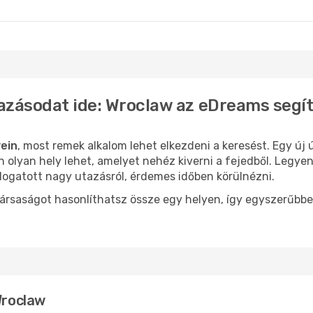
aw
- Budapest
Wroclaw
- Budapes
azásodat ide: Wroclaw az eDreams segí
ein
, most remek alkalom lehet elkezdeni a keresést. Egy új
olyan hely lehet, amelyet nehéz kiverni a fejedből. Legyen
logatott nagy utazásról, érdemes időben körülnézni.
ársaságot hasonlíthatsz össze egy helyen, így egyszerűbbe
Wroclaw