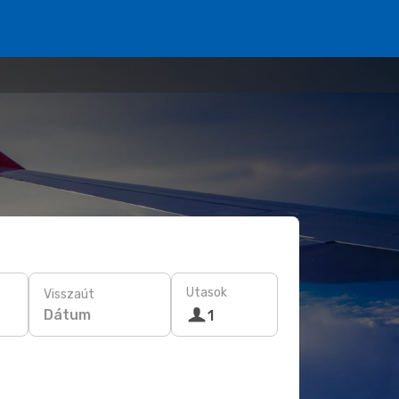
Utasok
Visszaút
Dátum
1