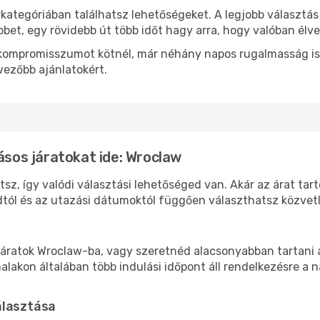
rkategóriában találhatsz lehetőségeket. A legjobb választá
bbet, egy rövidebb út több időt hagy arra, hogy valóban élve
ok kompromisszumot kötnél, már néhány napos rugalmasság is
vezőbb ajánlatokért.
ásos járatokat ide: Wroclaw
sz, így valódi választási lehetőséged van. Akár az árat tar
tól és az utazási dátumoktól függően választhatsz közvetle
áratok Wroclaw-ba, vagy szeretnéd alacsonyabban tartani a
akon általában több indulási időpont áll rendelkezésre a na
álasztása