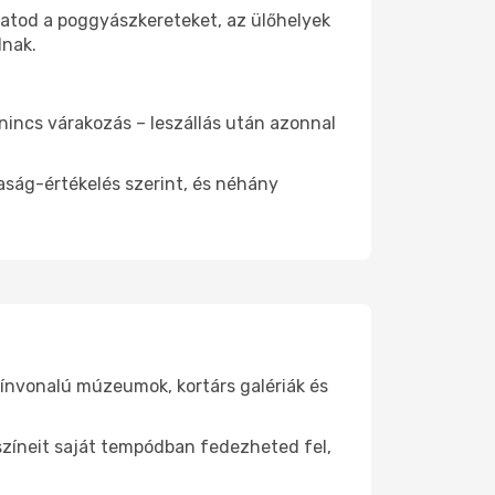
hatod a poggyászkereteket, az ülőhelyek
dnak.
 nincs várakozás – leszállás után azonnal
aság-értékelés szerint, és néhány
zínvonalú múzeumok, kortárs galériák és
yszíneit saját tempódban fedezheted fel,