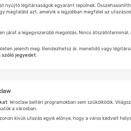
st nyújtó légitársaságok egyaránt repülnek. Összehasonlít
ogy megtaláld azt, amelyik a legjobban megfelel az utazáso
len járat a legegyszerűbb megoldás. Nincs átszállóterminál,
leten jeleníti meg. Rendezhetsz ár, menetidő vagy légitárs
 szóló jegyedet
.
claw
ókat
: Wroclaw beltéri programokban sem szűkölködik. Világs
hatók a városban.
ezonon kívüli utazás egyik előnye, hogy a város kedvelt hel