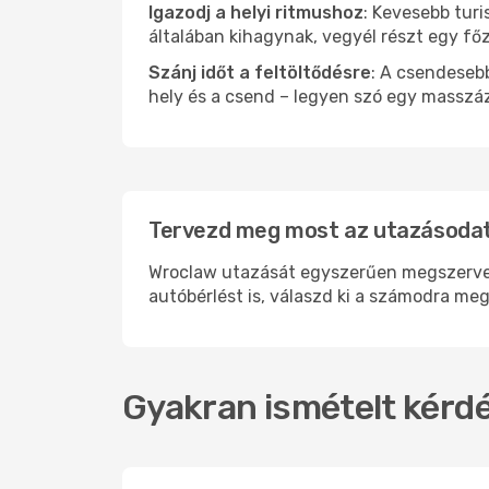
Igazodj a helyi ritmushoz
: Kevesebb turi
általában kihagynak, vegyél részt egy fő
Szánj időt a feltöltődésre
: A csendesebb
hely és a csend – legyen szó egy masszáz
Tervezd meg most az utazásodat
Wroclaw utazását egyszerűen megszervezh
autóbérlést is, válaszd ki a számodra meg
Gyakran ismételt kérdé