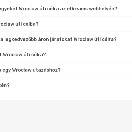
jegyeket Wroclaw úti célra az eDreams webhelyén?
oclaw úti célba?
 a legkedvezőbb áron járatokat Wroclaw úti célra?
t Wroclaw úti célra?
s egy Wroclaw utazáshoz?
etén?