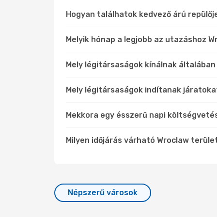
Hogyan találhatok kedvező árú repülő
Melyik hónap a legjobb az utazáshoz Wr
Mely légitársaságok kínálnak általában
Mely légitársaságok indítanak járatoka
Mekkora egy ésszerű napi költségveté
Milyen időjárás várható Wroclaw terül
Népszerű városok