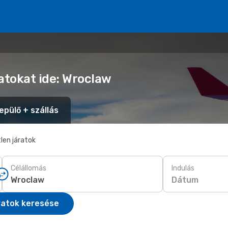
atokat ide: Wroclaw
epülő + szállás
len járatok
Célállomás
Indulás
Dátum
ratok keresése