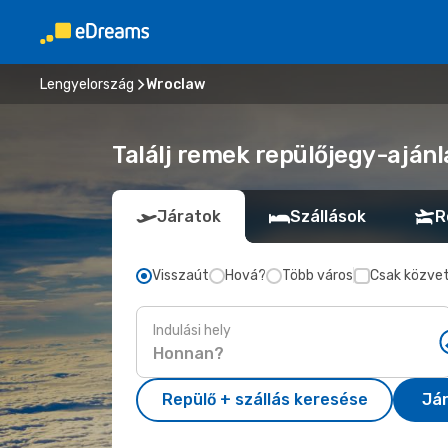
Lengyelország
Wroclaw
Találj remek repülőjegy-ajánl
Járatok
Szállások
R
Visszaút
Hová?
Több város
Csak közvet
Indulási hely
Repülő + szállás keresése
Já