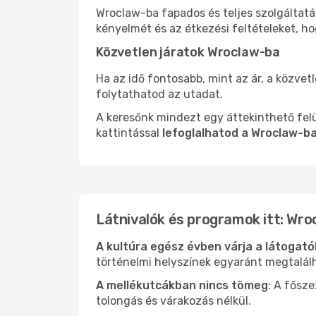
Wroclaw-ba fapados és teljes szolgáltatá
kényelmét és az étkezési feltételeket, h
Közvetlen járatok Wroclaw-ba
Ha az idő fontosabb, mint az ár, a közvet
folytathatod az utadat.
A keresőnk mindezt egy áttekinthető felü
kattintással
lefoglalhatod a Wroclaw-ba
Látnivalók és programok itt: Wro
A kultúra egész évben várja a látogat
történelmi helyszínek egyaránt megtalál
A mellékutcákban nincs tömeg
: A fősz
tolongás és várakozás nélkül.