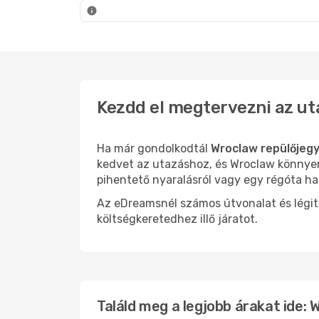
Wroclaw
- Budapest
Wrocl
Kezdd el megtervezni az ut
Ha már gondolkodtál
Wroclaw repülőjegy
kedvet az utazáshoz, és Wroclaw könnyen 
pihentető nyaralásról vagy egy régóta ha
Az eDreamsnél számos útvonalat és légit
költségkeretedhez illő járatot.
Találd meg a legjobb árakat ide: 