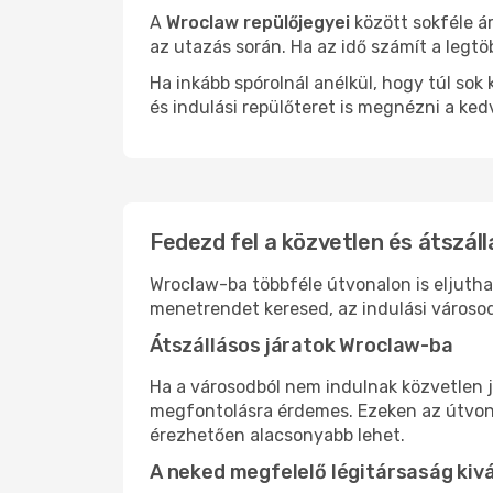
A
Wroclaw repülőjegyei
között sokféle á
az utazás során. Ha az idő számít a legtö
Ha inkább spórolnál anélkül, hogy túl s
és indulási repülőteret is megnézni a ked
Fedezd fel a közvetlen és átszáll
Wroclaw-ba többféle útvonalon is eljuthat
menetrendet keresed, az indulási városod
Átszállásos járatok Wroclaw-ba
Ha a városodból nem indulnak közvetlen j
megfontolásra érdemes. Ezeken az útvonal
érezhetően alacsonyabb lehet.
A neked megfelelő légitársaság kiv