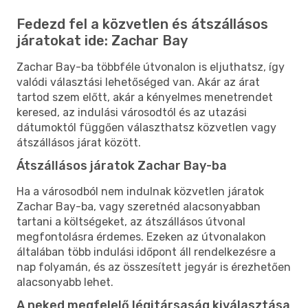
Fedezd fel a közvetlen és átszállásos
járatokat ide: Zachar Bay
Zachar Bay-ba többféle útvonalon is eljuthatsz, így
valódi választási lehetőséged van. Akár az árat
tartod szem előtt, akár a kényelmes menetrendet
keresed, az indulási városodtól és az utazási
dátumoktól függően választhatsz közvetlen vagy
átszállásos járat között.
Átszállásos járatok Zachar Bay-ba
Ha a városodból nem indulnak közvetlen járatok
Zachar Bay-ba, vagy szeretnéd alacsonyabban
tartani a költségeket, az átszállásos útvonal
megfontolásra érdemes. Ezeken az útvonalakon
általában több indulási időpont áll rendelkezésre a
nap folyamán, és az összesített jegyár is érezhetően
alacsonyabb lehet.
A neked megfelelő légitársaság kiválasztása