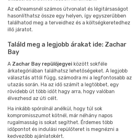
Az eDreamsnél számos útvonalat és légitársaságot
hasonlíthatsz össze egy helyen, így egyszerűbben
találhatod meg a terveidhez és a költségkeretedhez
illő járatot.
Találd meg a legjobb árakat ide: Zachar
Bay
A
Zachar Bay repülőjegyei
között sokféle
árkategóriában találhatsz lehetőségeket. A legjobb
választás attól függ, számodra mi a legfontosabb az
utazás során. Ha az idő számít a legtöbbet, egy
rövidebb út több időt hagy arra, hogy valóban
élvezhesd az úti célt.
Ha inkább spórolnál anélkül, hogy túl sok
kompromisszumot kötnél, már néhány napos
rugalmasság is sokat segíthet. Érdemes több
időpontot és indulási repülőteret is megnézni a
kedvezőbb ajánlatokért.