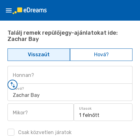
Találj remek repülőjegy-ajánlatokat ide:
Zachar Bay
Visszaút
Hová?
Honnan?
Hová?
Zachar Bay
Utasok
Mikor?
1 felnőtt
Csak közvetlen járatok