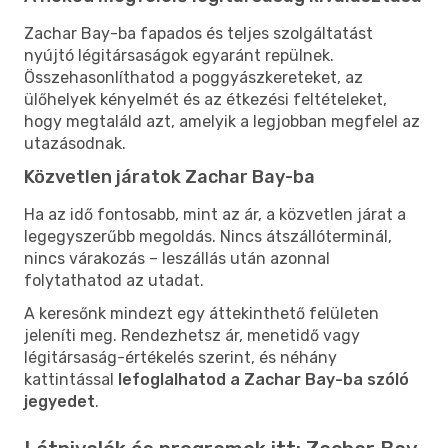
Zachar Bay-ba fapados és teljes szolgáltatást
nyújtó légitársaságok egyaránt repülnek.
Összehasonlíthatod a poggyászkereteket, az
ülőhelyek kényelmét és az étkezési feltételeket,
hogy megtaláld azt, amelyik a legjobban megfelel az
utazásodnak.
Közvetlen járatok Zachar Bay-ba
Ha az idő fontosabb, mint az ár, a közvetlen járat a
legegyszerűbb megoldás. Nincs átszállóterminál,
nincs várakozás – leszállás után azonnal
folytathatod az utadat.
A keresőnk mindezt egy áttekinthető felületen
jeleníti meg. Rendezhetsz ár, menetidő vagy
légitársaság-értékelés szerint, és néhány
kattintással
lefoglalhatod a Zachar Bay-ba szóló
jegyedet
.