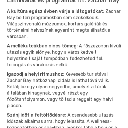
Látnivalók és programok itt: Zachar Bay
A kultúra egész évben várja a látogatókat
: Zachar
Bay beltéri programokban sem szűkölködik.
Világszínvonalú múzeumok, kortárs galériák és
történelmi helyszínek egyaránt megtalálhatók a
városban.
A mellékutcákban nincs tömeg
: A főszezonon kívüli
utazás egyik előnye, hogy a város kedvelt
helyszíneit saját tempódban fedezheted fel,
tolongás és várakozás nélkül.
Igazodj a helyi ritmushoz
: Kevesebb turistával
Zachar Bay hétköznapi oldala is láthatóvá válik.
Sétálj be egy olyan negyedbe, amelyet a túrák
általában kihagynak, vegyél részt egy
főzőtanfolyamon, vagy töltsd a reggelt egy helyi
piacon.
Szánj időt a feltöltődésre
: A csendesebb utazási
időszak alkalmas arra, hogy lelassíts. A wellness-
központokban és spa-kban ilyenkor több a hely és a